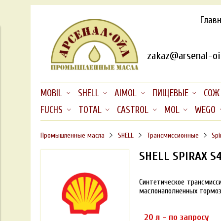
Глав
zakaz@arsenal-oil
MOBIL
SHELL
AIMOL
ПИЩЕВЫЕ
СОЖ
FUCHS
TOTAL
CASTROL
MOL
WEGO
Промышленные масла
SHELL
Трансмиссионные
Spi
SHELL SPIRAX S4
Синтетическое трансмисси
маслонаполненных тормоз
20 л - по запросу