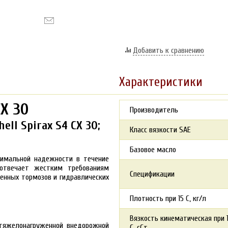
Добавить к сравнению
Характеристики
CX 30
Производитель
ll Spirax S4 CX 30;
Класс вязкости SAE
Базовое масло
симальной надежности в течение
 отвечает жестким требованиям
Спецификации
енных тормозов и гидравлических
Плотность при 15 С, кг/л
Вязкость кинематическая при 
 тяжелонагруженной внедорожной
С, сСт