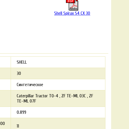
Shell Spirax S4 CX 30
SHELL
30
Синтетическое
Caterpillar Tractor TO-4
ZF TE-ML 03C
ZF
TE-ML 07F
0.899
100
11