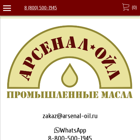
(
0
)
8 (800) 500-1945
zakaz@arsenal-oil.ru
WhatsApp
8-800-500-1945