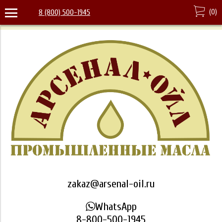
(
0
)
8 (800) 500-1945
zakaz@arsenal-oil.ru
WhatsApp
8-800-500-1945