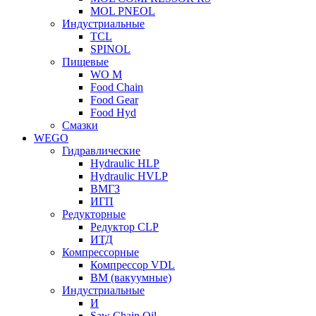
MOL PNEOL
Индустриальные
TCL
SPINOL
Пищевые
WO M
Food Chain
Food Gear
Food Hyd
Смазки
WEGO
Гидравлические
Hydraulic HLP
Hydraulic HVLP
ВМГЗ
ИГП
Редукторные
Редуктор CLP
ИТД
Компрессорные
Компрессор VDL
ВМ (вакуумные)
Индустриальные
И
Saw Chain Oil