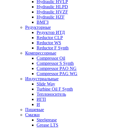
Hydraulic HVLP
Hydraulic HLPD
Hydraulic HVZF
Hydraulic HZF
ВМГЗ
Редукторные
Редуктор ИТД
Reductor CLP
Reductor WS
Reductor F Synth
Компрессорные
Compressor Oil
Compressor S Synth
Compressor PAO NG
Compressor PAG WG
Индустриальные
Slide Way
Turbine Oil F Synth
Теплоноситель
ИГП
И
Пищевые
Смазки
Steelgrease
Grease LTS