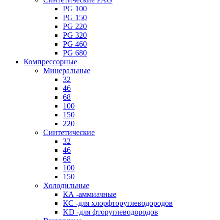
PG 100
PG 150
PG 220
PG 320
PG 460
PG 680
Компрессорные
Минеральные
32
46
68
100
150
220
Синтетические
32
46
68
100
150
Холодильные
КА -аммиачные
КС -для хлорфторуглеводородов
KD -для фторуглеводородов