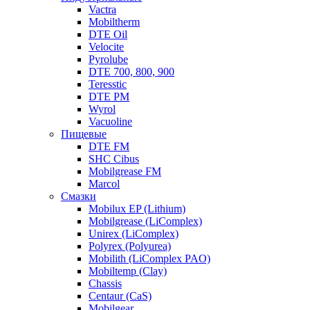
Vactra
Mobiltherm
DTE Oil
Velocite
Pyrolube
DTE 700, 800, 900
Teresstic
DTE PM
Wyrol
Vacuoline
Пищевые
DTE FM
SHC Cibus
Mobilgrease FM
Marcol
Смазки
Mobilux EP (Lithium)
Mobilgrease (LiComplex)
Unirex (LiComplex)
Polyrex (Polyurea)
Mobilith (LiComplex PAO)
Mobiltemp (Clay)
Chassis
Centaur (CaS)
Mobilgear