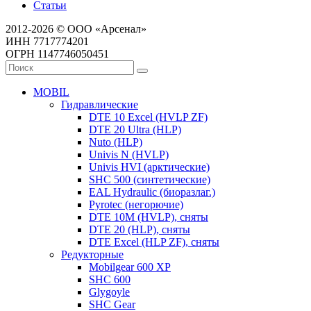
Статьи
2012-2026 © ООО «Арсенал»
ИНН 7717774201
ОГРН 1147746050451
MOBIL
Гидравлические
DTE 10 Excel (HVLP ZF)
DTE 20 Ultra (HLP)
Nuto (HLP)
Univis N (HVLP)
Univis HVI (арктические)
SHC 500 (синтетические)
EAL Hydraulic (биоразлаг.)
Pyrotec (негорючие)
DTE 10M (HVLP), сняты
DTE 20 (HLP), сняты
DTE Excel (HLP ZF), сняты
Редукторные
Mobilgear 600 XP
SHC 600
Glygoyle
SHC Gear