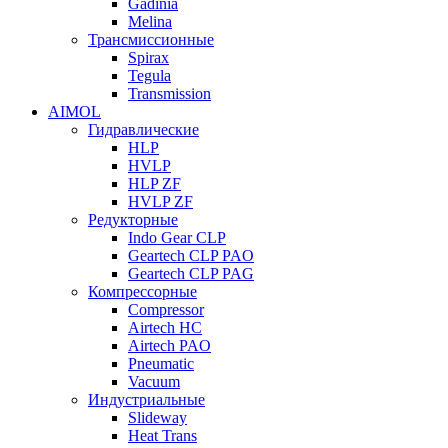
Gadinia
Melina
Трансмиссионные
Spirax
Tegula
Transmission
AIMOL
Гидравлические
HLP
HVLP
HLP ZF
HVLP ZF
Редукторные
Indo Gear CLP
Geartech CLP PAO
Geartech CLP PAG
Компрессорные
Compressor
Airtech HC
Airtech PAO
Pneumatic
Vacuum
Индустриальные
Slideway
Heat Trans