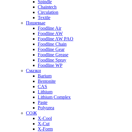
Spindle
Chaintech
Circulation
Textile
Пищевые
Foodline Air
Foodline AW
Foodline AW PAO
Foodline Chain
Foodline Gear
Foodline Grease
Foodline Spray
Foodline WP
Смазки
Barium
Bentonite
CAS
Lithium
Lithium Complex
Paste
Polyurea
СОЖ
X-Cool
X-Cut
X-Form