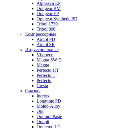
Alphasyn EP
Optigear BM
Optigear EP
Optigear Synthetic PD
Tribol 1730
Tribol 800
Компрессорные
Aircol PD
Aircol SR
Индустриальные
Viscogen
Magna SW D
Magna
Perfecto HT
Perfecto T
Perfecto
Cresta
Смазки
Inertox
Longtime PD
Molub-Alloy
Olit
Optimol Paste
Optipit
Optitemp LG