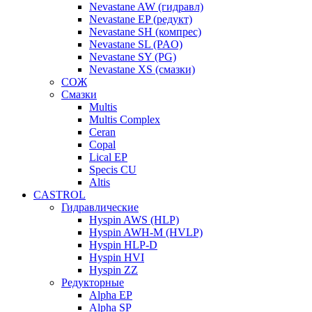
Nevastane AW (гидравл)
Nevastane EP (редукт)
Nevastane SH (компрес)
Nevastane SL (PAO)
Nevastane SY (PG)
Nevastane XS (смазки)
СОЖ
Смазки
Multis
Multis Complex
Ceran
Copal
Lical EP
Specis CU
Altis
CASTROL
Гидравлические
Hyspin AWS (HLP)
Hyspin AWH-M (HVLP)
Hyspin HLP-D
Hyspin HVI
Hyspin ZZ
Редукторные
Alpha EP
Alpha SP