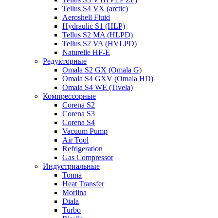
Tellus S4 VX (arctic)
Aeroshell Fluid
Hydraulic S1 (HLP)
Tellus S2 MA (HLPD)
Tellus S2 VA (HVLPD)
Naturelle HF-E
Редукторные
Omala S2 GX (Omala G)
Omala S4 GXV (Omala HD)
Omala S4 WE (Tivela)
Компрессорные
Corena S2
Corena S3
Corena S4
Vacuum Pump
Air Tool
Refrigeration
Gas Compressor
Индустриальные
Tonna
Heat Transfer
Morlina
Diala
Turbo