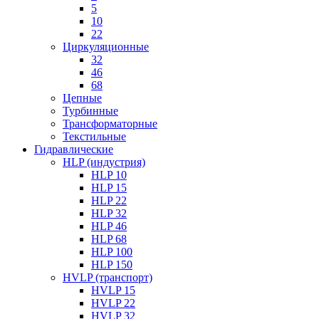
5
10
22
Циркуляционные
32
46
68
Цепные
Турбинные
Трансформаторные
Текстильные
Гидравлические
HLP (индустрия)
HLP 10
HLP 15
HLP 22
HLP 32
HLP 46
HLP 68
HLP 100
HLP 150
HVLP (транспорт)
HVLP 15
HVLP 22
HVLP 32