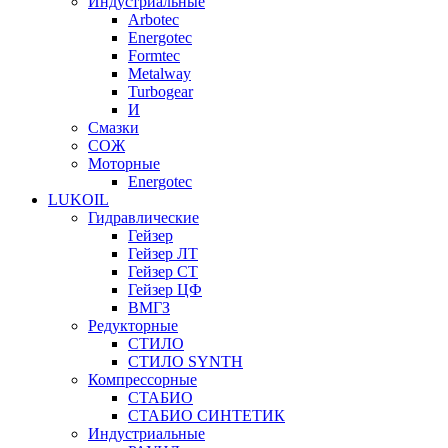
Индустриальные
Arbotec
Energotec
Formtec
Metalway
Turbogear
И
Смазки
СОЖ
Моторные
Energotec
LUKOIL
Гидравлические
Гейзер
Гейзер ЛТ
Гейзер СТ
Гейзер ЦФ
ВМГЗ
Редукторные
СТИЛО
СТИЛО SYNTH
Компрессорные
СТАБИО
СТАБИО СИНТЕТИК
Индустриальные