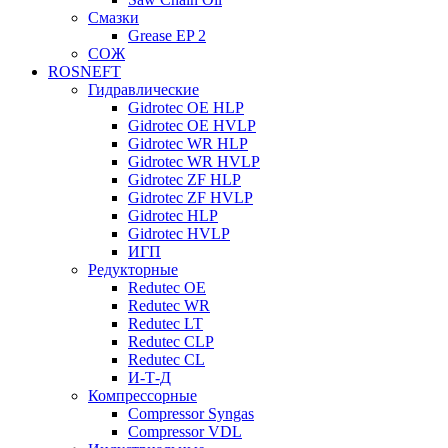
Смазки
Grease EP 2
СОЖ
ROSNEFT
Гидравлические
Gidrotec OE HLP
Gidrotec OE HVLP
Gidrotec WR HLP
Gidrotec WR HVLP
Gidrotec ZF HLP
Gidrotec ZF HVLP
Gidrotec HLP
Gidrotec HVLP
ИГП
Редукторные
Redutec OE
Redutec WR
Redutec LT
Redutec CLP
Redutec CL
И-Т-Д
Компрессорные
Compressor Syngas
Compressor VDL