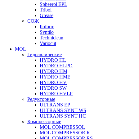
Spheerol EPL
Tribol
Grease
СОЖ
Iloform
Syntilo
Techniclean
Variocut
MOL
Гидравлические
HYDRO HL
HYDRO HLPD
HYDRO HM
HYDRO HME
HYDRO HV
HYDRO SW
HYDRO HVLP
Редукторные
ULTRANS EP
ULTRANS SYNT WS
ULTRANS SYNT HC
Компрессорные
MOL COMPRESSOL
MOL COMPRESSOR R
MOL COMPRESSOR RS