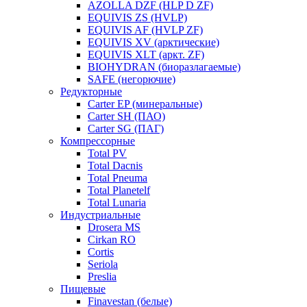
AZOLLA DZF (HLP D ZF)
EQUIVIS ZS (HVLP)
EQUIVIS AF (HVLP ZF)
EQUIVIS XV (арктические)
EQUIVIS XLT (аркт. ZF)
BIOHYDRAN (биоразлагаемые)
SAFE (негорючие)
Редукторные
Carter EP (минеральные)
Carter SH (ПАО)
Carter SG (ПАГ)
Компрессорные
Total PV
Total Dacnis
Total Pneuma
Total Planetelf
Total Lunaria
Индустриальные
Drosera MS
Cirkan RO
Cortis
Seriola
Preslia
Пищевые
Finavestan (белые)