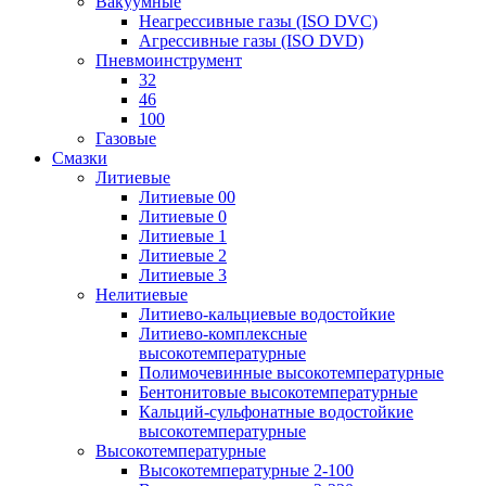
Вакуумные
Неагрессивные газы (ISO DVC)
Агрессивные газы (ISO DVD)
Пневмоинструмент
32
46
100
Газовые
Смазки
Литиевые
Литиевые 00
Литиевые 0
Литиевые 1
Литиевые 2
Литиевые 3
Нелитиевые
Литиево-кальциевые водостойкие
Литиево-комплексные
высокотемпературные
Полимочевинные высокотемпературные
Бентонитовые высокотемпературные
Кальций-сульфонатные водостойкие
высокотемпературные
Высокотемпературные
Высокотемпературные 2-100