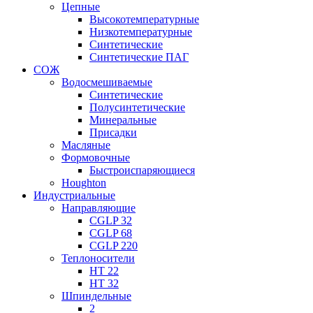
Цепные
Высокотемпературные
Низкотемпературные
Синтетические
Синтетические ПАГ
СОЖ
Водосмешиваемые
Синтетические
Полусинтетические
Минеральные
Присадки
Масляные
Формовочные
Быстроиспаряющиеся
Houghton
Индустриальные
Направляющие
CGLP 32
CGLP 68
CGLP 220
Теплоносители
HT 22
HT 32
Шпиндельные
2