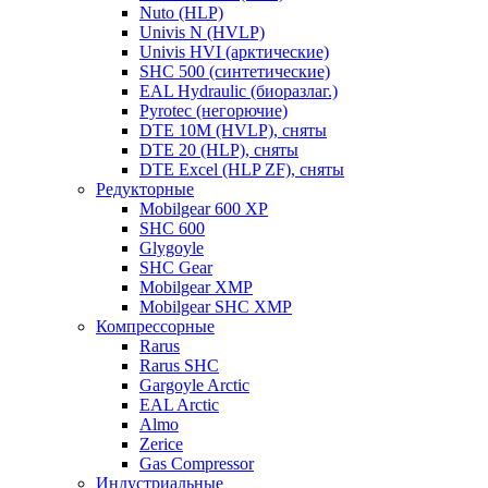
Nuto (HLP)
Univis N (HVLP)
Univis HVI (арктические)
SHC 500 (синтетические)
EAL Hydraulic (биоразлаг.)
Pyrotec (негорючие)
DTE 10M (HVLP), сняты
DTE 20 (HLP), сняты
DTE Excel (HLP ZF), сняты
Редукторные
Mobilgear 600 XP
SHC 600
Glygoyle
SHC Gear
Mobilgear XMP
Mobilgear SHC XMP
Компрессорные
Rarus
Rarus SHC
Gargoyle Arctic
EAL Arctic
Almo
Zerice
Gas Compressor
Индустриальные