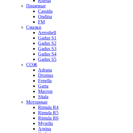
Risella
Пищевые
Cassida
Ondina
FM
Смазки
Aeroshell
Gadus S1
Gadus S2
Gadus S3
Gadus S4
Gadus S5
СОЖ
Adrana
Dromus
Fenella
Garia
Macron
Sitala
Моторные
Rimula R4
Rimula R5
Rimula R6
Mysella
Argina