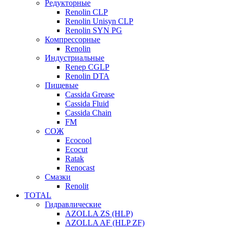
Редукторные
Renolin CLP
Renolin Unisyn CLP
Renolin SYN PG
Компрессорные
Renolin
Индустриальные
Renep CGLP
Renolin DTA
Пищевые
Cassida Grease
Cassida Fluid
Cassida Chain
FM
СОЖ
Ecocool
Ecocut
Ratak
Renocast
Смазки
Renolit
TOTAL
Гидравлические
AZOLLA ZS (HLP)
AZOLLA AF (HLP ZF)