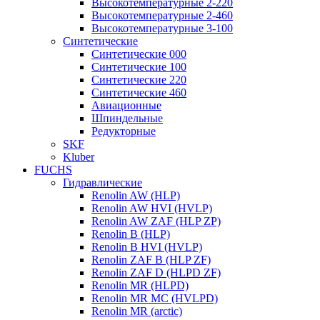
Высокотемпературные 2-220
Высокотемпературные 2-460
Высокотемпературные 3-100
Синтетические
Синтетические 000
Синтетические 100
Синтетические 220
Синтетические 460
Авиационные
Шпиндельные
Редукторные
SKF
Kluber
FUCHS
Гидравлические
Renolin AW (HLP)
Renolin AW HVI (HVLP)
Renolin AW ZAF (HLP ZP)
Renolin B (HLP)
Renolin B HVI (HVLP)
Renolin ZAF B (HLP ZF)
Renolin ZAF D (HLPD ZF)
Renolin MR (HLPD)
Renolin MR MC (HVLPD)
Renolin MR (arctic)