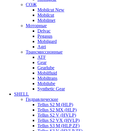
СОЖ
Mobilcut New
Mobilcut
Mobilmet
Моторные
Delvac
Pegasus
Mobilgard
Agri
Трансмиссионные
ATF
Gear
Gearlube
Mobilfluid
Mobiltrans
Mobilube
Synthetic Gear
SHELL
Гидравлические
Tellus S2 M (HLP)
Tellus S2 MХ (HLP)
Tellus S2 V (HVLP)
Tellus S2 VX (HVLP)
Tellus S3 M (HLP ZF)
Tellus S3 V (HVLP ZF)