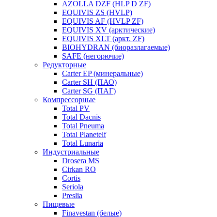
AZOLLA DZF (HLP D ZF)
EQUIVIS ZS (HVLP)
EQUIVIS AF (HVLP ZF)
EQUIVIS XV (арктические)
EQUIVIS XLT (аркт. ZF)
BIOHYDRAN (биоразлагаемые)
SAFE (негорючие)
Редукторные
Carter EP (минеральные)
Carter SH (ПАО)
Carter SG (ПАГ)
Компрессорные
Total PV
Total Dacnis
Total Pneuma
Total Planetelf
Total Lunaria
Индустриальные
Drosera MS
Cirkan RO
Cortis
Seriola
Preslia
Пищевые
Finavestan (белые)