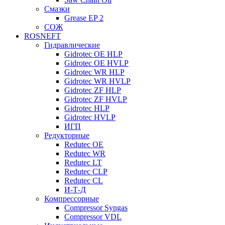
Смазки
Grease EP 2
СОЖ
ROSNEFT
Гидравлические
Gidrotec OE HLP
Gidrotec OE HVLP
Gidrotec WR HLP
Gidrotec WR HVLP
Gidrotec ZF HLP
Gidrotec ZF HVLP
Gidrotec HLP
Gidrotec HVLP
ИГП
Редукторные
Redutec OE
Redutec WR
Redutec LT
Redutec CLP
Redutec CL
И-Т-Д
Компрессорные
Compressor Syngas
Compressor VDL