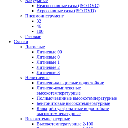
Вакуумные
Неагрессивные газы (ISO DVC)
Агрессивные газы (ISO DVD)
Пневмоинструмент
32
46
100
Газовые
Смазки
Литиевые
Литиевые 00
Литиевые 0
Литиевые 1
Литиевые 2
Литиевые 3
Нелитиевые
Литиево-кальциевые водостойкие
Литиево-комплексные
высокотемпературные
Полимочевинные высокотемпературные
Бентонитовые высокотемпературные
Кальций-сульфонатные водостойкие
высокотемпературные
Высокотемпературные
Высокотемпературные 2-100