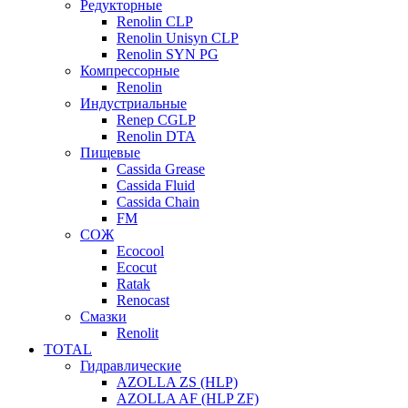
Редукторные
Renolin CLP
Renolin Unisyn CLP
Renolin SYN PG
Компрессорные
Renolin
Индустриальные
Renep CGLP
Renolin DTA
Пищевые
Cassida Grease
Cassida Fluid
Cassida Chain
FM
СОЖ
Ecocool
Ecocut
Ratak
Renocast
Смазки
Renolit
TOTAL
Гидравлические
AZOLLA ZS (HLP)
AZOLLA AF (HLP ZF)