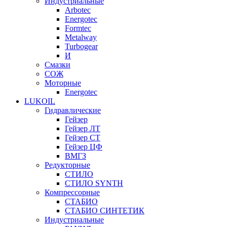
Индустриальные
Arbotec
Energotec
Formtec
Metalway
Turbogear
И
Смазки
СОЖ
Моторные
Energotec
LUKOIL
Гидравлические
Гейзер
Гейзер ЛТ
Гейзер СТ
Гейзер ЦФ
ВМГЗ
Редукторные
СТИЛО
СТИЛО SYNTH
Компрессорные
СТАБИО
СТАБИО СИНТЕТИК
Индустриальные