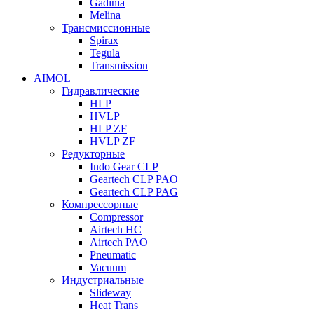
Gadinia
Melina
Трансмиссионные
Spirax
Tegula
Transmission
AIMOL
Гидравлические
HLP
HVLP
HLP ZF
HVLP ZF
Редукторные
Indo Gear CLP
Geartech CLP PAO
Geartech CLP PAG
Компрессорные
Compressor
Airtech HC
Airtech PAO
Pneumatic
Vacuum
Индустриальные
Slideway
Heat Trans