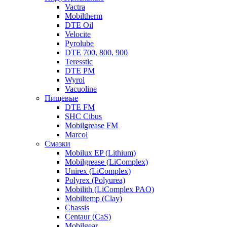
Vactra
Mobiltherm
DTE Oil
Velocite
Pyrolube
DTE 700, 800, 900
Teresstic
DTE PM
Wyrol
Vacuoline
Пищевые
DTE FM
SHC Cibus
Mobilgrease FM
Marcol
Смазки
Mobilux EP (Lithium)
Mobilgrease (LiComplex)
Unirex (LiComplex)
Polyrex (Polyurea)
Mobilith (LiComplex PAO)
Mobiltemp (Clay)
Chassis
Centaur (CaS)
Mobilgear