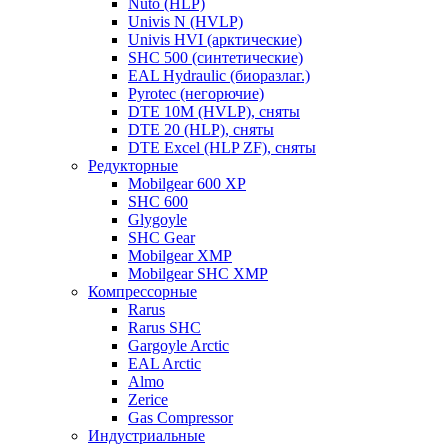
Nuto (HLP)
Univis N (HVLP)
Univis HVI (арктические)
SHC 500 (синтетические)
EAL Hydraulic (биоразлаг.)
Pyrotec (негорючие)
DTE 10M (HVLP), сняты
DTE 20 (HLP), сняты
DTE Excel (HLP ZF), сняты
Редукторные
Mobilgear 600 XP
SHC 600
Glygoyle
SHC Gear
Mobilgear XMP
Mobilgear SHC XMP
Компрессорные
Rarus
Rarus SHC
Gargoyle Arctic
EAL Arctic
Almo
Zerice
Gas Compressor
Индустриальные