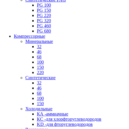
PG 100
PG 150
PG 220
PG 320
PG 460
PG 680
Компрессорные
Минеральные
32
46
68
100
150
220
Синтетические
32
46
68
100
150
Холодильные
КА -аммиачные
КС -для хлорфторуглеводородов
KD -для фторуглеводородов