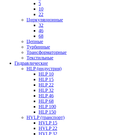
5
10
22
Циркуляционные
32
46
68
Цепные
Турбинные
Трансформаторные
Текстильные
Гидравлические
HLP (индустрия)
HLP 10
HLP 15
HLP 22
HLP 32
HLP 46
HLP 68
HLP 100
HLP 150
HVLP (транспорт)
HVLP 15
HVLP 22
HVLP 32