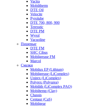
Vactra
Mobiltherm
DTE Oil
Velocite
Pyrolube
DTE 700, 800, 900
Teresstic
DTE PM
Wyrol
Vacuoline
Пищевые
DTE FM
SHC Cibus
Mobilgrease FM
Marcol
Смазки
Mobilux EP (Lithium)
Mobilgrease (LiComplex)
Unirex (LiComplex)
Polyrex (Polyurea)
Mobilith (LiComplex PAO)
Mobiltemp (Clay)
Chassis
Centaur (CaS)
Mobilgear