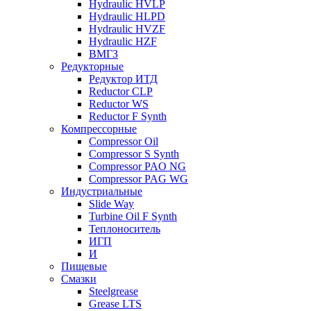
Hydraulic HVLP
Hydraulic HLPD
Hydraulic HVZF
Hydraulic HZF
ВМГЗ
Редукторные
Редуктор ИТД
Reductor CLP
Reductor WS
Reductor F Synth
Компрессорные
Compressor Oil
Compressor S Synth
Compressor PAO NG
Compressor PAG WG
Индустриальные
Slide Way
Turbine Oil F Synth
Теплоноситель
ИГП
И
Пищевые
Смазки
Steelgrease
Grease LTS