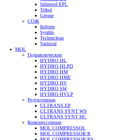
Spheerol EPL
Tribol
Grease
СОЖ
Iloform
Syntilo
Techniclean
Variocut
MOL
Гидравлические
HYDRO HL
HYDRO HLPD
HYDRO HM
HYDRO HME
HYDRO HV
HYDRO SW
HYDRO HVLP
Редукторные
ULTRANS EP
ULTRANS SYNT WS
ULTRANS SYNT HC
Компрессорные
MOL COMPRESSOL
MOL COMPRESSOR R
MOL COMPRESSOR RS