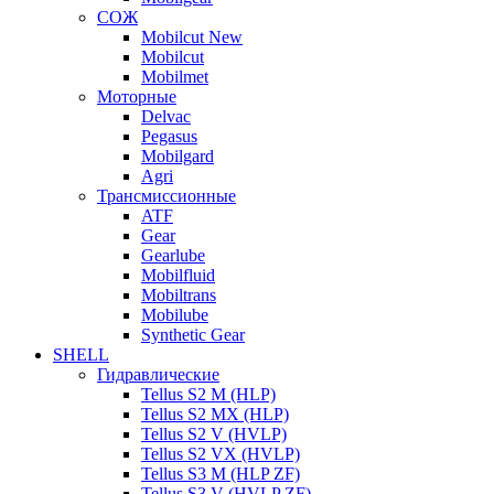
СОЖ
Mobilcut New
Mobilcut
Mobilmet
Моторные
Delvac
Pegasus
Mobilgard
Agri
Трансмиссионные
ATF
Gear
Gearlube
Mobilfluid
Mobiltrans
Mobilube
Synthetic Gear
SHELL
Гидравлические
Tellus S2 M (HLP)
Tellus S2 MХ (HLP)
Tellus S2 V (HVLP)
Tellus S2 VX (HVLP)
Tellus S3 M (HLP ZF)
Tellus S3 V (HVLP ZF)