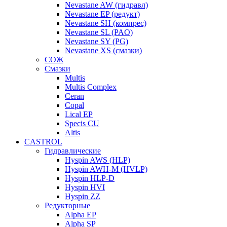
Nevastane AW (гидравл)
Nevastane EP (редукт)
Nevastane SH (компрес)
Nevastane SL (PAO)
Nevastane SY (PG)
Nevastane XS (смазки)
СОЖ
Смазки
Multis
Multis Complex
Ceran
Copal
Lical EP
Specis CU
Altis
CASTROL
Гидравлические
Hyspin AWS (HLP)
Hyspin AWH-M (HVLP)
Hyspin HLP-D
Hyspin HVI
Hyspin ZZ
Редукторные
Alpha EP
Alpha SP