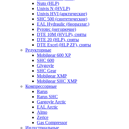
Nuto (HLP)
Univis N (HVLP)
Univis HVI (арктические)
SHC 500 (синтетические)
EAL Hydraulic (биоразлаг.)
Pyrotec (негорючие)
DTE 10M (HVLP), сняты
DTE 20 (HLP), сняты
DTE Excel (HLP ZF), сняты
Редукторные
Mobilgear 600 XP
SHC 600
Glygoyle
SHC Gear
Mobilgear XMP
Mobilgear SHC XMP
Компрессорные
Rarus
Rarus SHC
Gargoyle Arctic
EAL Arctic
Almo
Zerice
Gas Compressor
Индустриальные