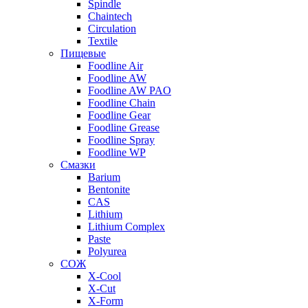
Spindle
Chaintech
Circulation
Textile
Пищевые
Foodline Air
Foodline AW
Foodline AW PAO
Foodline Chain
Foodline Gear
Foodline Grease
Foodline Spray
Foodline WP
Смазки
Barium
Bentonite
CAS
Lithium
Lithium Complex
Paste
Polyurea
СОЖ
X-Cool
X-Cut
X-Form