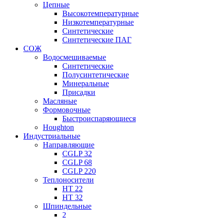
Цепные
Высокотемпературные
Низкотемпературные
Синтетические
Синтетические ПАГ
СОЖ
Водосмешиваемые
Синтетические
Полусинтетические
Минеральные
Присадки
Масляные
Формовочные
Быстроиспаряющиеся
Houghton
Индустриальные
Направляющие
CGLP 32
CGLP 68
CGLP 220
Теплоносители
HT 22
HT 32
Шпиндельные
2