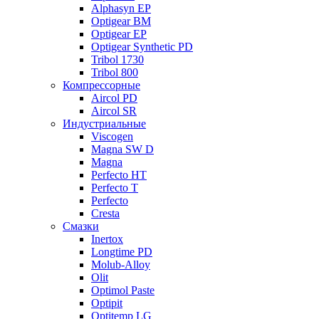
Alphasyn EP
Optigear BM
Optigear EP
Optigear Synthetic PD
Tribol 1730
Tribol 800
Компрессорные
Aircol PD
Aircol SR
Индустриальные
Viscogen
Magna SW D
Magna
Perfecto HT
Perfecto T
Perfecto
Cresta
Смазки
Inertox
Longtime PD
Molub-Alloy
Olit
Optimol Paste
Optipit
Optitemp LG