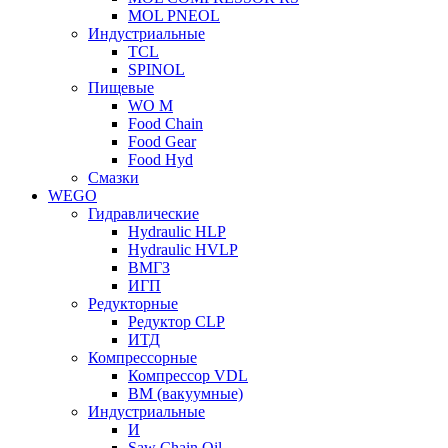
MOL PNEOL
Индустриальные
TCL
SPINOL
Пищевые
WO M
Food Chain
Food Gear
Food Hyd
Смазки
WEGO
Гидравлические
Hydraulic HLP
Hydraulic HVLP
ВМГЗ
ИГП
Редукторные
Редуктор CLP
ИТД
Компрессорные
Компрессор VDL
ВМ (вакуумные)
Индустриальные
И
Saw Chain Oil