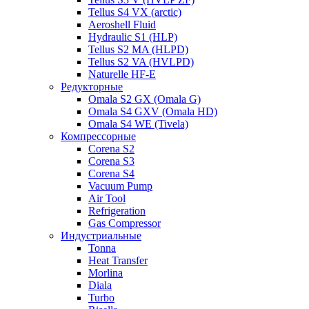
Tellus S4 VX (arctic)
Aeroshell Fluid
Hydraulic S1 (HLP)
Tellus S2 MA (HLPD)
Tellus S2 VA (HVLPD)
Naturelle HF-E
Редукторные
Omala S2 GX (Omala G)
Omala S4 GXV (Omala HD)
Omala S4 WE (Tivela)
Компрессорные
Corena S2
Corena S3
Corena S4
Vacuum Pump
Air Tool
Refrigeration
Gas Compressor
Индустриальные
Tonna
Heat Transfer
Morlina
Diala
Turbo