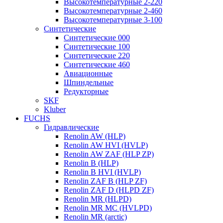
Высокотемпературные 2-220
Высокотемпературные 2-460
Высокотемпературные 3-100
Синтетические
Синтетические 000
Синтетические 100
Синтетические 220
Синтетические 460
Авиационные
Шпиндельные
Редукторные
SKF
Kluber
FUCHS
Гидравлические
Renolin AW (HLP)
Renolin AW HVI (HVLP)
Renolin AW ZAF (HLP ZP)
Renolin B (HLP)
Renolin B HVI (HVLP)
Renolin ZAF B (HLP ZF)
Renolin ZAF D (HLPD ZF)
Renolin MR (HLPD)
Renolin MR MC (HVLPD)
Renolin MR (arctic)