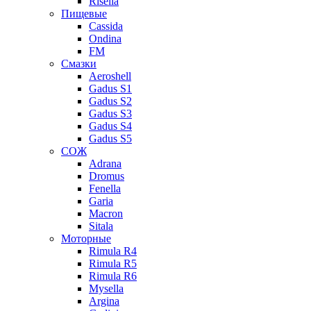
Risella
Пищевые
Cassida
Ondina
FM
Смазки
Aeroshell
Gadus S1
Gadus S2
Gadus S3
Gadus S4
Gadus S5
СОЖ
Adrana
Dromus
Fenella
Garia
Macron
Sitala
Моторные
Rimula R4
Rimula R5
Rimula R6
Mysella
Argina