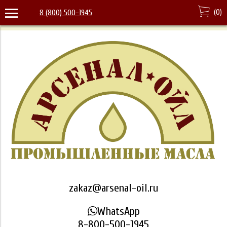
(
0
)
8 (800) 500-1945
zakaz@arsenal-oil.ru
WhatsApp
8-800-500-1945