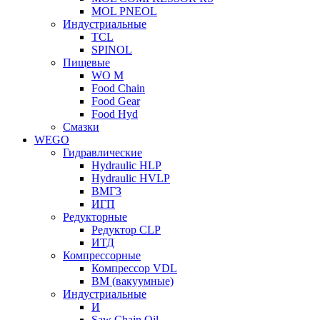
MOL PNEOL
Индустриальные
TCL
SPINOL
Пищевые
WO M
Food Chain
Food Gear
Food Hyd
Смазки
WEGO
Гидравлические
Hydraulic HLP
Hydraulic HVLP
ВМГЗ
ИГП
Редукторные
Редуктор CLP
ИТД
Компрессорные
Компрессор VDL
ВМ (вакуумные)
Индустриальные
И
Saw Chain Oil