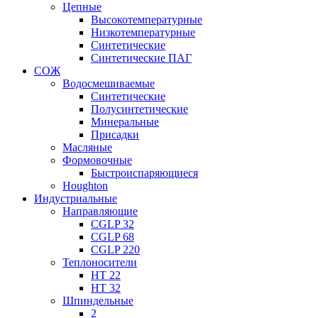
Цепные
Высокотемпературные
Низкотемпературные
Синтетические
Синтетические ПАГ
СОЖ
Водосмешиваемые
Синтетические
Полусинтетические
Минеральные
Присадки
Масляные
Формовочные
Быстроиспаряющиеся
Houghton
Индустриальные
Направляющие
CGLP 32
CGLP 68
CGLP 220
Теплоносители
HT 22
HT 32
Шпиндельные
2