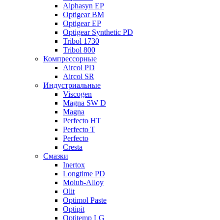
Alphasyn EP
Optigear BM
Optigear EP
Optigear Synthetic PD
Tribol 1730
Tribol 800
Компрессорные
Aircol PD
Aircol SR
Индустриальные
Viscogen
Magna SW D
Magna
Perfecto HT
Perfecto T
Perfecto
Cresta
Смазки
Inertox
Longtime PD
Molub-Alloy
Olit
Optimol Paste
Optipit
Optitemp LG