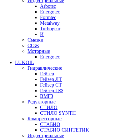
Индустриальные
Arbotec
Energotec
Formtec
Metalway
Turbogear
И
Смазки
СОЖ
Моторные
Energotec
LUKOIL
Гидравлические
Гейзер
Гейзер ЛТ
Гейзер СТ
Гейзер ЦФ
ВМГЗ
Редукторные
СТИЛО
СТИЛО SYNTH
Компрессорные
СТАБИО
СТАБИО СИНТЕТИК
Индустриальные