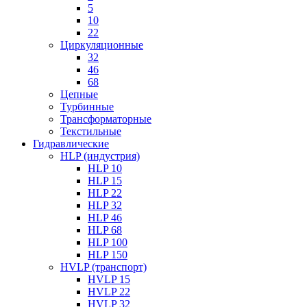
5
10
22
Циркуляционные
32
46
68
Цепные
Турбинные
Трансформаторные
Текстильные
Гидравлические
HLP (индустрия)
HLP 10
HLP 15
HLP 22
HLP 32
HLP 46
HLP 68
HLP 100
HLP 150
HVLP (транспорт)
HVLP 15
HVLP 22
HVLP 32