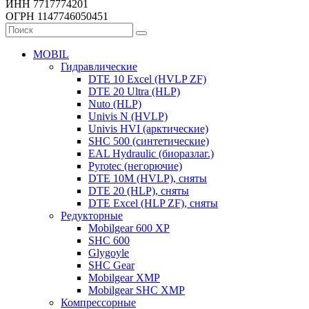
ИНН 7717774201
ОГРН 1147746050451
MOBIL
Гидравлические
DTE 10 Excel (HVLP ZF)
DTE 20 Ultra (HLP)
Nuto (HLP)
Univis N (HVLP)
Univis HVI (арктические)
SHC 500 (синтетические)
EAL Hydraulic (биоразлаг.)
Pyrotec (негорючие)
DTE 10M (HVLP), сняты
DTE 20 (HLP), сняты
DTE Excel (HLP ZF), сняты
Редукторные
Mobilgear 600 XP
SHC 600
Glygoyle
SHC Gear
Mobilgear XMP
Mobilgear SHC XMP
Компрессорные