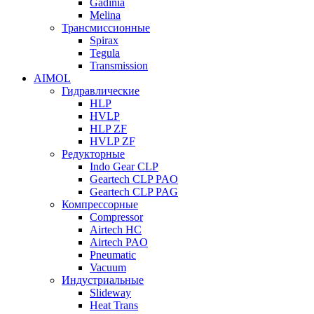
Gadinia
Melina
Трансмиссионные
Spirax
Tegula
Transmission
AIMOL
Гидравлические
HLP
HVLP
HLP ZF
HVLP ZF
Редукторные
Indo Gear CLP
Geartech CLP PAO
Geartech CLP PAG
Компрессорные
Compressor
Airtech HC
Airtech PAO
Pneumatic
Vacuum
Индустриальные
Slideway
Heat Trans