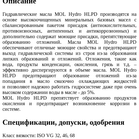
Описание
Гидравлические масла MOL Hydro HLPD производятся на
основе высокоочищенных минеральных базовых масел с
сбалансированным пакетом присадок (антиокислительных,
противоизносных, антипенных и антикоррозионных) и
дополнительно содержат моющие присадки, препятствующие
образованию отложений. Масла MOL Hydro HLPD
обеспечивают отличные моющие свойства и предотвращают
выход гидравлической системы из строя из-за образования
липких образований и отложений. Отложения, такие как
вода, продукты конденсации, окисления, грязь и т.д. –
эффективно диспергируются в объеме масла. MOL Hydro
HLPD предотвращают образование отложений из-за
попадания в масло смазочно охлаждающих жидкостей
и позволяют надежно работать гидросистеме даже при очень
высоком содержании воды в масле - до 5%.
MOL Hydro HLPD препятствует образованию продуктов
окисления и предотвращает возникновение коррозии в
системе.
Спецификации, допуски, одобрения
Класс вязкости: ISO VG 32, 46, 68