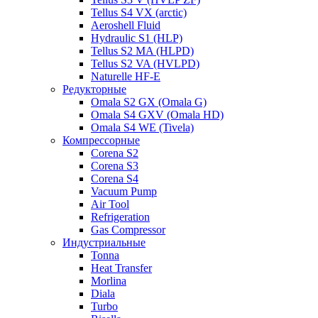
Tellus S4 VX (arctic)
Aeroshell Fluid
Hydraulic S1 (HLP)
Tellus S2 MA (HLPD)
Tellus S2 VA (HVLPD)
Naturelle HF-E
Редукторные
Omala S2 GX (Omala G)
Omala S4 GXV (Omala HD)
Omala S4 WE (Tivela)
Компрессорные
Corena S2
Corena S3
Corena S4
Vacuum Pump
Air Tool
Refrigeration
Gas Compressor
Индустриальные
Tonna
Heat Transfer
Morlina
Diala
Turbo