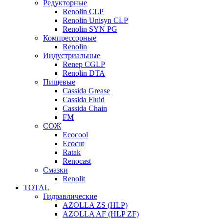
Редукторные
Renolin CLP
Renolin Unisyn CLP
Renolin SYN PG
Компрессорные
Renolin
Индустриальные
Renep CGLP
Renolin DTA
Пищевые
Cassida Grease
Cassida Fluid
Cassida Chain
FM
СОЖ
Ecocool
Ecocut
Ratak
Renocast
Смазки
Renolit
TOTAL
Гидравлические
AZOLLA ZS (HLP)
AZOLLA AF (HLP ZF)