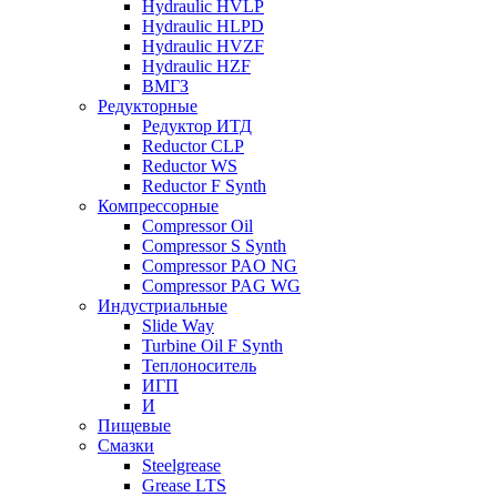
Hydraulic HVLP
Hydraulic HLPD
Hydraulic HVZF
Hydraulic HZF
ВМГЗ
Редукторные
Редуктор ИТД
Reductor CLP
Reductor WS
Reductor F Synth
Компрессорные
Compressor Oil
Compressor S Synth
Compressor PAO NG
Compressor PAG WG
Индустриальные
Slide Way
Turbine Oil F Synth
Теплоноситель
ИГП
И
Пищевые
Смазки
Steelgrease
Grease LTS