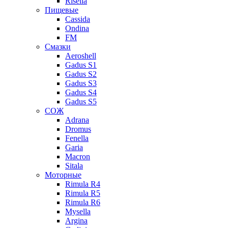
Risella
Пищевые
Cassida
Ondina
FM
Смазки
Aeroshell
Gadus S1
Gadus S2
Gadus S3
Gadus S4
Gadus S5
СОЖ
Adrana
Dromus
Fenella
Garia
Macron
Sitala
Моторные
Rimula R4
Rimula R5
Rimula R6
Mysella
Argina