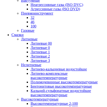
Вакуумные
Неагрессивные газы (ISO DVC)
Агрессивные газы (ISO DVD)
Пневмоинструмент
32
46
100
Газовые
Смазки
Литиевые
Литиевые 00
Литиевые 0
Литиевые 1
Литиевые 2
Литиевые 3
Нелитиевые
Литиево-кальциевые водостойкие
Литиево-комплексные
высокотемпературные
Полимочевинные высокотемпературные
Бентонитовые высокотемпературные
Кальций-сульфонатные водостойкие
высокотемпературные
Высокотемпературные
Высокотемпературные 2-100