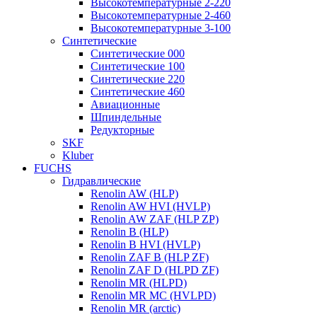
Высокотемпературные 2-220
Высокотемпературные 2-460
Высокотемпературные 3-100
Синтетические
Синтетические 000
Синтетические 100
Синтетические 220
Синтетические 460
Авиационные
Шпиндельные
Редукторные
SKF
Kluber
FUCHS
Гидравлические
Renolin AW (HLP)
Renolin AW HVI (HVLP)
Renolin AW ZAF (HLP ZP)
Renolin B (HLP)
Renolin B HVI (HVLP)
Renolin ZAF B (HLP ZF)
Renolin ZAF D (HLPD ZF)
Renolin MR (HLPD)
Renolin MR MC (HVLPD)
Renolin MR (arctic)