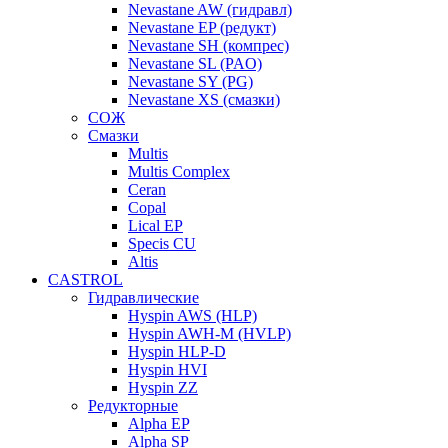
Nevastane AW (гидравл)
Nevastane EP (редукт)
Nevastane SH (компрес)
Nevastane SL (PAO)
Nevastane SY (PG)
Nevastane XS (смазки)
СОЖ
Смазки
Multis
Multis Complex
Ceran
Copal
Lical EP
Specis CU
Altis
CASTROL
Гидравлические
Hyspin AWS (HLP)
Hyspin AWH-M (HVLP)
Hyspin HLP-D
Hyspin HVI
Hyspin ZZ
Редукторные
Alpha EP
Alpha SP