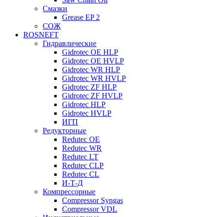
Смазки
Grease EP 2
СОЖ
ROSNEFT
Гидравлические
Gidrotec OE HLP
Gidrotec OE HVLP
Gidrotec WR HLP
Gidrotec WR HVLP
Gidrotec ZF HLP
Gidrotec ZF HVLP
Gidrotec HLP
Gidrotec HVLP
ИГП
Редукторные
Redutec OE
Redutec WR
Redutec LT
Redutec CLP
Redutec CL
И-Т-Д
Компрессорные
Compressor Syngas
Compressor VDL