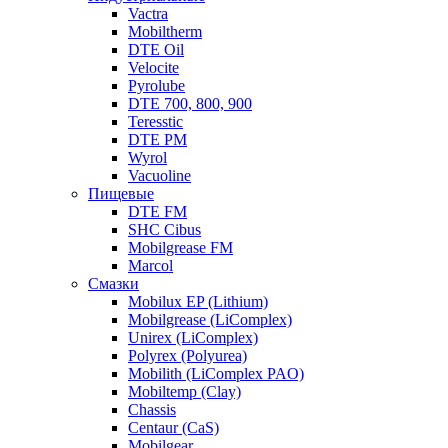
Vactra
Mobiltherm
DTE Oil
Velocite
Pyrolube
DTE 700, 800, 900
Teresstic
DTE PM
Wyrol
Vacuoline
Пищевые
DTE FM
SHC Cibus
Mobilgrease FM
Marcol
Смазки
Mobilux EP (Lithium)
Mobilgrease (LiComplex)
Unirex (LiComplex)
Polyrex (Polyurea)
Mobilith (LiComplex PAO)
Mobiltemp (Clay)
Chassis
Centaur (CaS)
Mobilgear