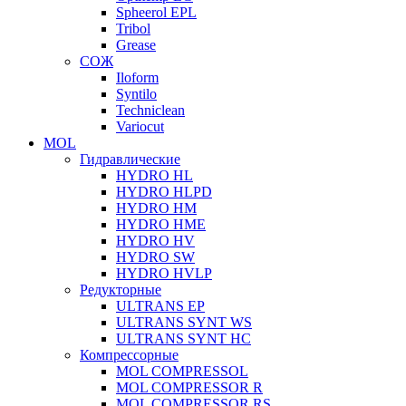
Spheerol EPL
Tribol
Grease
СОЖ
Iloform
Syntilo
Techniclean
Variocut
MOL
Гидравлические
HYDRO HL
HYDRO HLPD
HYDRO HM
HYDRO HME
HYDRO HV
HYDRO SW
HYDRO HVLP
Редукторные
ULTRANS EP
ULTRANS SYNT WS
ULTRANS SYNT HC
Компрессорные
MOL COMPRESSOL
MOL COMPRESSOR R
MOL COMPRESSOR RS