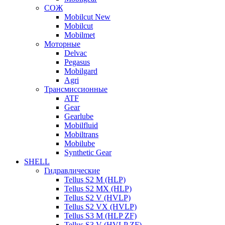
СОЖ
Mobilcut New
Mobilcut
Mobilmet
Моторные
Delvac
Pegasus
Mobilgard
Agri
Трансмиссионные
ATF
Gear
Gearlube
Mobilfluid
Mobiltrans
Mobilube
Synthetic Gear
SHELL
Гидравлические
Tellus S2 M (HLP)
Tellus S2 MХ (HLP)
Tellus S2 V (HVLP)
Tellus S2 VX (HVLP)
Tellus S3 M (HLP ZF)
Tellus S3 V (HVLP ZF)