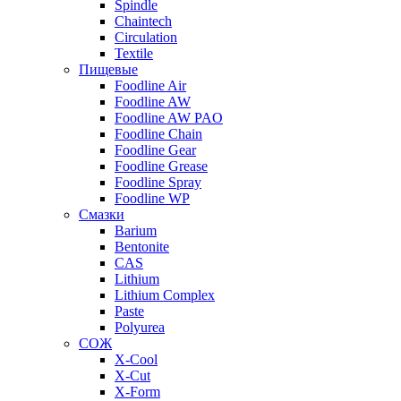
Spindle
Chaintech
Circulation
Textile
Пищевые
Foodline Air
Foodline AW
Foodline AW PAO
Foodline Chain
Foodline Gear
Foodline Grease
Foodline Spray
Foodline WP
Смазки
Barium
Bentonite
CAS
Lithium
Lithium Complex
Paste
Polyurea
СОЖ
X-Cool
X-Cut
X-Form