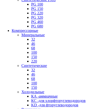
PG 100
PG 150
PG 220
PG 320
PG 460
PG 680
Компрессорные
Минеральные
32
46
68
100
150
220
Синтетические
32
46
68
100
150
Холодильные
КА -аммиачные
КС -для хлорфторуглеводородов
KD -для фторуглеводородов