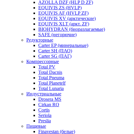
AZOLLA DZF (HLP D ZF)
EQUIVIS ZS (HVLP)
EQUIVIS AF (HVLP ZF)
EQUIVIS XV (арктические)
EQUIVIS XLT (аркт. ZF)
BIOHYDRAN (биоразлагаемые)
SAFE (негорючие)
Редукторные
Carter EP (минеральные)
Carter SH (ПАО)
Carter SG (ПАГ)
Компрессорные
Total PV
Total Dacnis
Total Pneuma
Total Planetelf
Total Lunaria
Индустриальные
Drosera MS
Cirkan RO
Cortis
Seriola
Preslia
Пищевые
Finavestan (белые)