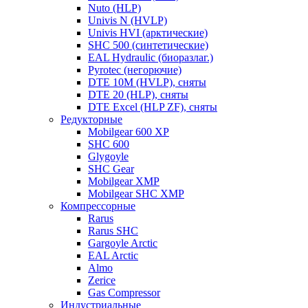
Nuto (HLP)
Univis N (HVLP)
Univis HVI (арктические)
SHC 500 (синтетические)
EAL Hydraulic (биоразлаг.)
Pyrotec (негорючие)
DTE 10M (HVLP), сняты
DTE 20 (HLP), сняты
DTE Excel (HLP ZF), сняты
Редукторные
Mobilgear 600 XP
SHC 600
Glygoyle
SHC Gear
Mobilgear XMP
Mobilgear SHC XMP
Компрессорные
Rarus
Rarus SHC
Gargoyle Arctic
EAL Arctic
Almo
Zerice
Gas Compressor
Индустриальные