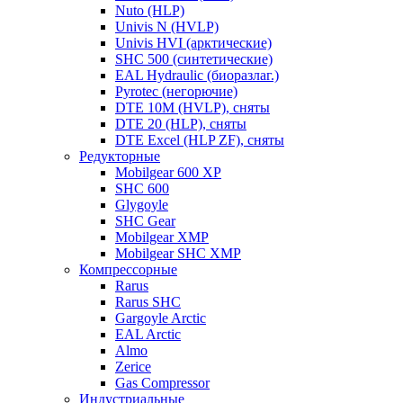
Nuto (HLP)
Univis N (HVLP)
Univis HVI (арктические)
SHC 500 (синтетические)
EAL Hydraulic (биоразлаг.)
Pyrotec (негорючие)
DTE 10M (HVLP), сняты
DTE 20 (HLP), сняты
DTE Excel (HLP ZF), сняты
Редукторные
Mobilgear 600 XP
SHC 600
Glygoyle
SHC Gear
Mobilgear XMP
Mobilgear SHC XMP
Компрессорные
Rarus
Rarus SHC
Gargoyle Arctic
EAL Arctic
Almo
Zerice
Gas Compressor
Индустриальные