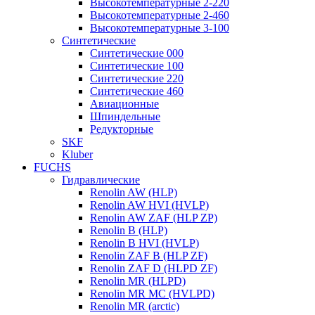
Высокотемпературные 2-220
Высокотемпературные 2-460
Высокотемпературные 3-100
Синтетические
Синтетические 000
Синтетические 100
Синтетические 220
Синтетические 460
Авиационные
Шпиндельные
Редукторные
SKF
Kluber
FUCHS
Гидравлические
Renolin AW (HLP)
Renolin AW HVI (HVLP)
Renolin AW ZAF (HLP ZP)
Renolin B (HLP)
Renolin B HVI (HVLP)
Renolin ZAF B (HLP ZF)
Renolin ZAF D (HLPD ZF)
Renolin MR (HLPD)
Renolin MR MC (HVLPD)
Renolin MR (arctic)