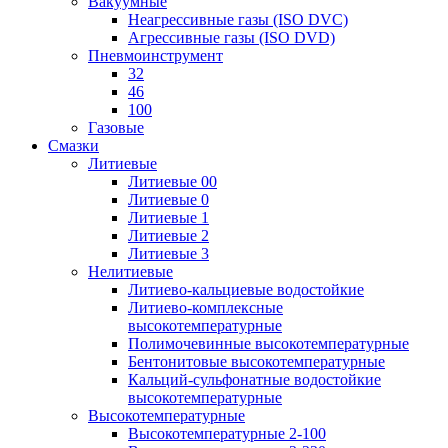
Вакуумные
Неагрессивные газы (ISO DVC)
Агрессивные газы (ISO DVD)
Пневмоинструмент
32
46
100
Газовые
Смазки
Литиевые
Литиевые 00
Литиевые 0
Литиевые 1
Литиевые 2
Литиевые 3
Нелитиевые
Литиево-кальциевые водостойкие
Литиево-комплексные
высокотемпературные
Полимочевинные высокотемпературные
Бентонитовые высокотемпературные
Кальций-сульфонатные водостойкие
высокотемпературные
Высокотемпературные
Высокотемпературные 2-100