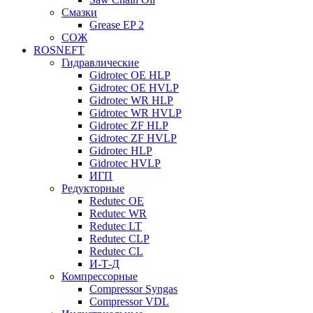
Смазки
Grease EP 2
СОЖ
ROSNEFT
Гидравлические
Gidrotec OE HLP
Gidrotec OE HVLP
Gidrotec WR HLP
Gidrotec WR HVLP
Gidrotec ZF HLP
Gidrotec ZF HVLP
Gidrotec HLP
Gidrotec HVLP
ИГП
Редукторные
Redutec OE
Redutec WR
Redutec LT
Redutec CLP
Redutec CL
И-Т-Д
Компрессорные
Compressor Syngas
Compressor VDL