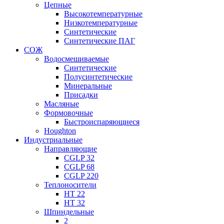
Цепные
Высокотемпературные
Низкотемпературные
Синтетические
Синтетические ПАГ
СОЖ
Водосмешиваемые
Синтетические
Полусинтетические
Минеральные
Присадки
Масляные
Формовочные
Быстроиспаряющиеся
Houghton
Индустриальные
Направляющие
CGLP 32
CGLP 68
CGLP 220
Теплоносители
HT 22
HT 32
Шпиндельные
2