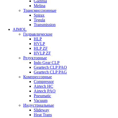
Gadinia
Melina
Трансмиссионные
Spirax
Tegula
Transmission
AIMOL
Гидравлические
HLP
HVLP
HLP ZF
HVLP ZF
Редукторные
Indo Gear CLP
Geartech CLP PAO
Geartech CLP PAG
Компрессорные
Compressor
Airtech HC
Airtech PAO
Pneumatic
Vacuum
Индустриальные
Slideway
Heat Trans