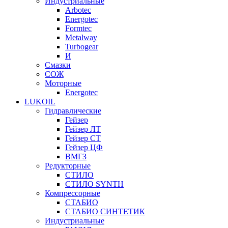
Индустриальные
Arbotec
Energotec
Formtec
Metalway
Turbogear
И
Смазки
СОЖ
Моторные
Energotec
LUKOIL
Гидравлические
Гейзер
Гейзер ЛТ
Гейзер СТ
Гейзер ЦФ
ВМГЗ
Редукторные
СТИЛО
СТИЛО SYNTH
Компрессорные
СТАБИО
СТАБИО СИНТЕТИК
Индустриальные