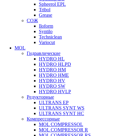
Spheerol EPL
Tribol
Grease
СОЖ
Iloform
Syntilo
Techniclean
Variocut
MOL
Гидравлические
HYDRO HL
HYDRO HLPD
HYDRO HM
HYDRO HME
HYDRO HV
HYDRO SW
HYDRO HVLP
Редукторные
ULTRANS EP
ULTRANS SYNT WS
ULTRANS SYNT HC
Компрессорные
MOL COMPRESSOL
MOL COMPRESSOR R
MOL COMPRESSOR RS