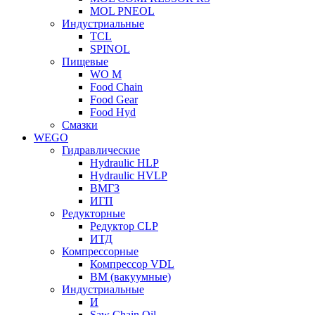
MOL PNEOL
Индустриальные
TCL
SPINOL
Пищевые
WO M
Food Chain
Food Gear
Food Hyd
Смазки
WEGO
Гидравлические
Hydraulic HLP
Hydraulic HVLP
ВМГЗ
ИГП
Редукторные
Редуктор CLP
ИТД
Компрессорные
Компрессор VDL
ВМ (вакуумные)
Индустриальные
И
Saw Chain Oil