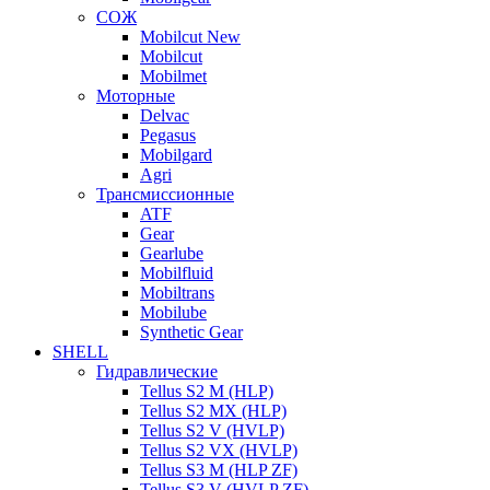
СОЖ
Mobilcut New
Mobilcut
Mobilmet
Моторные
Delvac
Pegasus
Mobilgard
Agri
Трансмиссионные
ATF
Gear
Gearlube
Mobilfluid
Mobiltrans
Mobilube
Synthetic Gear
SHELL
Гидравлические
Tellus S2 M (HLP)
Tellus S2 MХ (HLP)
Tellus S2 V (HVLP)
Tellus S2 VX (HVLP)
Tellus S3 M (HLP ZF)
Tellus S3 V (HVLP ZF)