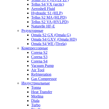
Tellus S4 VX (arctic)
Aeroshell Fluid
Hydraulic S1 (HLP)
Tellus S2 MA (HLPD)
Tellus S2 VA (HVLPD)
Naturelle HF-E
Редукторные
Omala S2 GX (Omala G)
Omala S4 GXV (Omala HD)
Omala S4 WE (Tivela)
Компрессорные
Corena S2
Corena S3
Corena S4
Vacuum Pump
Air Tool
Refrigeration
Gas Compressor
Индустриальные
Tonna
Heat Transfer
Morlina
Diala
Turbo