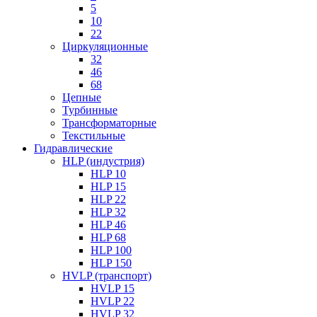
5
10
22
Циркуляционные
32
46
68
Цепные
Турбинные
Трансформаторные
Текстильные
Гидравлические
HLP (индустрия)
HLP 10
HLP 15
HLP 22
HLP 32
HLP 46
HLP 68
HLP 100
HLP 150
HVLP (транспорт)
HVLP 15
HVLP 22
HVLP 32