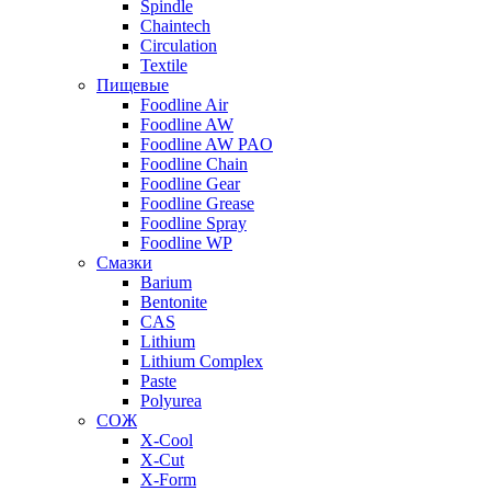
Spindle
Chaintech
Circulation
Textile
Пищевые
Foodline Air
Foodline AW
Foodline AW PAO
Foodline Chain
Foodline Gear
Foodline Grease
Foodline Spray
Foodline WP
Смазки
Barium
Bentonite
CAS
Lithium
Lithium Complex
Paste
Polyurea
СОЖ
X-Cool
X-Cut
X-Form