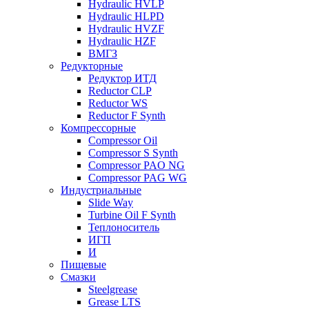
Hydraulic HVLP
Hydraulic HLPD
Hydraulic HVZF
Hydraulic HZF
ВМГЗ
Редукторные
Редуктор ИТД
Reductor CLP
Reductor WS
Reductor F Synth
Компрессорные
Compressor Oil
Compressor S Synth
Compressor PAO NG
Compressor PAG WG
Индустриальные
Slide Way
Turbine Oil F Synth
Теплоноситель
ИГП
И
Пищевые
Смазки
Steelgrease
Grease LTS