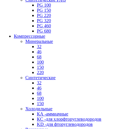
PG 100
PG 150
PG 220
PG 320
PG 460
PG 680
Компрессорные
Минеральные
32
46
68
100
150
220
Синтетические
32
46
68
100
150
Холодильные
КА -аммиачные
КС -для хлорфторуглеводородов
KD -для фторуглеводородов