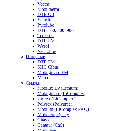
Vactra
Mobiltherm
DTE Oil
Velocite
Pyrolube
DTE 700, 800, 900
Teresstic
DTE PM
Wyrol
Vacuoline
Пищевые
DTE FM
SHC Cibus
Mobilgrease FM
Marcol
Смазки
Mobilux EP (Lithium)
Mobilgrease (LiComplex)
Unirex (LiComplex)
Polyrex (Polyurea)
Mobilith (LiComplex PAO)
Mobiltemp (Clay)
Chassis
Centaur (CaS)
Mobilgear