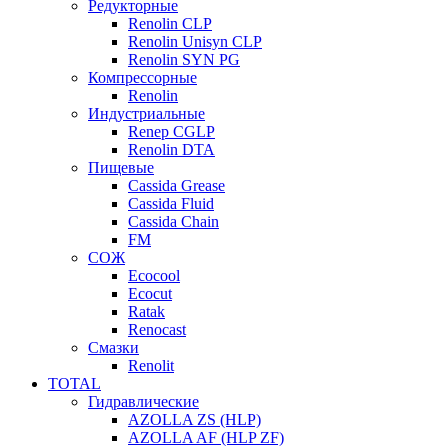
Редукторные
Renolin CLP
Renolin Unisyn CLP
Renolin SYN PG
Компрессорные
Renolin
Индустриальные
Renep CGLP
Renolin DTA
Пищевые
Cassida Grease
Cassida Fluid
Cassida Chain
FM
СОЖ
Ecocool
Ecocut
Ratak
Renocast
Смазки
Renolit
TOTAL
Гидравлические
AZOLLA ZS (HLP)
AZOLLA AF (HLP ZF)