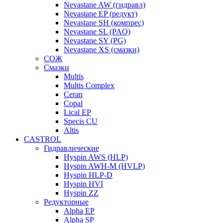
Nevastane AW (гидравл)
Nevastane EP (редукт)
Nevastane SH (компрес)
Nevastane SL (PAO)
Nevastane SY (PG)
Nevastane XS (смазки)
СОЖ
Смазки
Multis
Multis Complex
Ceran
Copal
Lical EP
Specis CU
Altis
CASTROL
Гидравлические
Hyspin AWS (HLP)
Hyspin AWH-M (HVLP)
Hyspin HLP-D
Hyspin HVI
Hyspin ZZ
Редукторные
Alpha EP
Alpha SP