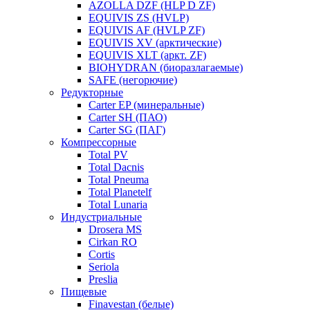
AZOLLA DZF (HLP D ZF)
EQUIVIS ZS (HVLP)
EQUIVIS AF (HVLP ZF)
EQUIVIS XV (арктические)
EQUIVIS XLT (аркт. ZF)
BIOHYDRAN (биоразлагаемые)
SAFE (негорючие)
Редукторные
Carter EP (минеральные)
Carter SH (ПАО)
Carter SG (ПАГ)
Компрессорные
Total PV
Total Dacnis
Total Pneuma
Total Planetelf
Total Lunaria
Индустриальные
Drosera MS
Cirkan RO
Cortis
Seriola
Preslia
Пищевые
Finavestan (белые)