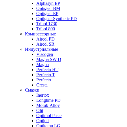
Alphasyn EP
Optigear BM
Optigear EP
Optigear Synthetic PD
Tribol 1730
Tribol 800
Компрессорные
Aircol PD
Aircol SR
Индустриальные
Viscogen
Magna SW D
Magna
Perfecto HT
Perfecto T
Perfecto
Cresta
Смазки
Inertox
Longtime PD
Molub-Alloy
Olit
Optimol Paste
Optipit
Optitemp LG