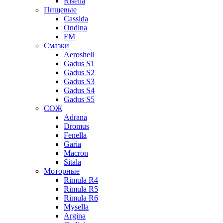
Risella
Пищевые
Cassida
Ondina
FM
Смазки
Aeroshell
Gadus S1
Gadus S2
Gadus S3
Gadus S4
Gadus S5
СОЖ
Adrana
Dromus
Fenella
Garia
Macron
Sitala
Моторные
Rimula R4
Rimula R5
Rimula R6
Mysella
Argina