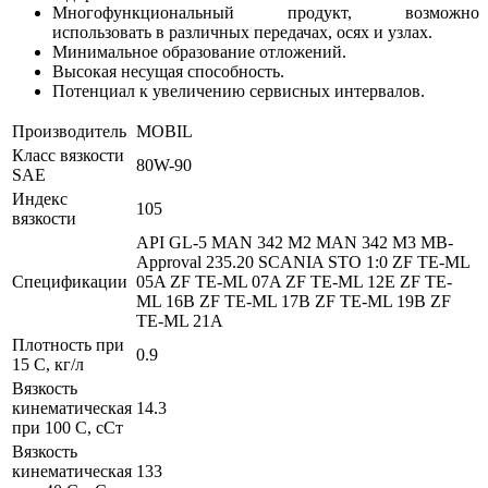
Многофункциональный продукт, возможно
использовать в различных передачах, осях и узлах.
Минимальное образование отложений.
Высокая несущая способность.
Потенциал к увеличению сервисных интервалов.
Производитель
MOBIL
Класс вязкости
80W-90
SAE
Индекс
105
вязкости
API GL-5
MAN 342 M2
MAN 342 M3
MB-
Approval 235.20
SCANIA STO 1:0
ZF TE-ML
Спецификации
05A
ZF TE-ML 07A
ZF TE-ML 12E
ZF TE-
ML 16B
ZF TE-ML 17B
ZF TE-ML 19B
ZF
TE-ML 21A
Плотность при
0.9
15 С, кг/л
Вязкость
кинематическая
14.3
при 100 С, сСт
Вязкость
кинематическая
133