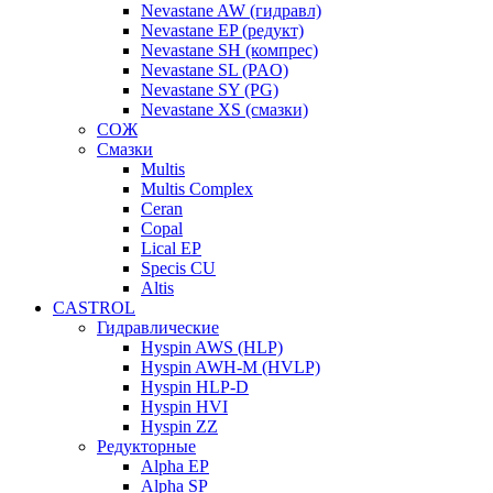
Nevastane AW (гидравл)
Nevastane EP (редукт)
Nevastane SH (компрес)
Nevastane SL (PAO)
Nevastane SY (PG)
Nevastane XS (смазки)
СОЖ
Смазки
Multis
Multis Complex
Ceran
Copal
Lical EP
Specis CU
Altis
CASTROL
Гидравлические
Hyspin AWS (HLP)
Hyspin AWH-M (HVLP)
Hyspin HLP-D
Hyspin HVI
Hyspin ZZ
Редукторные
Alpha EP
Alpha SP