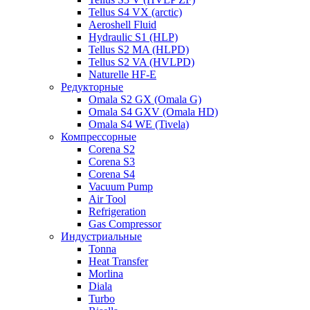
Tellus S4 VX (arctic)
Aeroshell Fluid
Hydraulic S1 (HLP)
Tellus S2 MA (HLPD)
Tellus S2 VA (HVLPD)
Naturelle HF-E
Редукторные
Omala S2 GX (Omala G)
Omala S4 GXV (Omala HD)
Omala S4 WE (Tivela)
Компрессорные
Corena S2
Corena S3
Corena S4
Vacuum Pump
Air Tool
Refrigeration
Gas Compressor
Индустриальные
Tonna
Heat Transfer
Morlina
Diala
Turbo