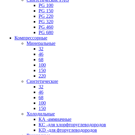
PG 100
PG 150
PG 220
PG 320
PG 460
PG 680
Компрессорные
Минеральные
32
46
68
100
150
220
Синтетические
32
46
68
100
150
Холодильные
КА -аммиачные
КС -для хлорфторуглеводородов
KD -для фторуглеводородов