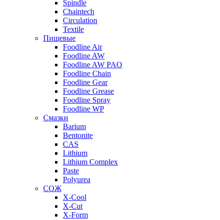
Spindle
Chaintech
Circulation
Textile
Пищевые
Foodline Air
Foodline AW
Foodline AW PAO
Foodline Chain
Foodline Gear
Foodline Grease
Foodline Spray
Foodline WP
Смазки
Barium
Bentonite
CAS
Lithium
Lithium Complex
Paste
Polyurea
СОЖ
X-Cool
X-Cut
X-Form