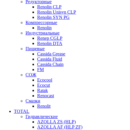
Редукторные
Renolin CLP
Renolin Unisyn CLP
Renolin SYN PG
Компрессорные
Renolin
Индустриальные
Renep CGLP
Renolin DTA
Пищевые
Cassida Grease
Cassida Fluid
Cassida Chain
FM
СОЖ
Ecocool
Ecocut
Ratak
Renocast
Смазки
Renolit
TOTAL
Гидравлические
AZOLLA ZS (HLP)
AZOLLA AF (HLP ZF)