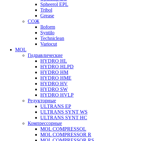
Spheerol EPL
Tribol
Grease
СОЖ
Iloform
Syntilo
Techniclean
Variocut
MOL
Гидравлические
HYDRO HL
HYDRO HLPD
HYDRO HM
HYDRO HME
HYDRO HV
HYDRO SW
HYDRO HVLP
Редукторные
ULTRANS EP
ULTRANS SYNT WS
ULTRANS SYNT HC
Компрессорные
MOL COMPRESSOL
MOL COMPRESSOR R
MOL COMPRESSOR RS