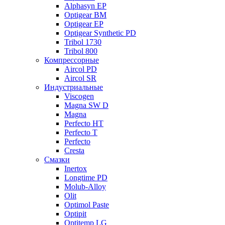
Alphasyn EP
Optigear BM
Optigear EP
Optigear Synthetic PD
Tribol 1730
Tribol 800
Компрессорные
Aircol PD
Aircol SR
Индустриальные
Viscogen
Magna SW D
Magna
Perfecto HT
Perfecto T
Perfecto
Cresta
Смазки
Inertox
Longtime PD
Molub-Alloy
Olit
Optimol Paste
Optipit
Optitemp LG