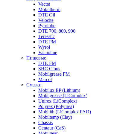
Vactra
Mobiltherm
DTE Oil
Velocite
Pyrolube
DTE 700, 800, 900
Teresstic
DTE PM
Wyrol
Vacuoline
Пищевые
DTE FM
SHC Cibus
Mobilgrease FM
Marcol
Смазки
Mobilux EP (Lithium)
Mobilgrease (LiComplex)
Unirex (LiComplex)
Polyrex (Polyurea)
Mobilith (LiComplex PAO)
Mobiltemp (Clay)
Chassis
Centaur (CaS)
Mobilgear