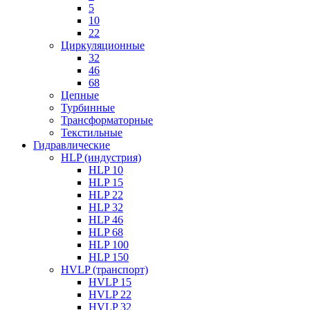
5
10
22
Циркуляционные
32
46
68
Цепные
Турбинные
Трансформаторные
Текстильные
Гидравлические
HLP (индустрия)
HLP 10
HLP 15
HLP 22
HLP 32
HLP 46
HLP 68
HLP 100
HLP 150
HVLP (транспорт)
HVLP 15
HVLP 22
HVLP 32