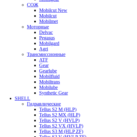
СОЖ
Mobilcut New
Mobilcut
Mobilmet
Моторные
Delvac
Pegasus
Mobilgard
Agri
Трансмиссионные
ATF
Gear
Gearlube
Mobilfluid
Mobiltrans
Mobilube
Synthetic Gear
SHELL
Гидравлические
Tellus S2 M (HLP)
Tellus S2 MХ (HLP)
Tellus S2 V (HVLP)
Tellus S2 VX (HVLP)
Tellus S3 M (HLP ZF)
Tellus S3 V (HVLP ZF)