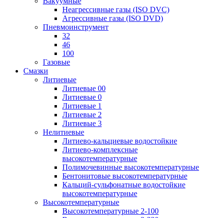
Вакуумные
Неагрессивные газы (ISO DVC)
Агрессивные газы (ISO DVD)
Пневмоинструмент
32
46
100
Газовые
Смазки
Литиевые
Литиевые 00
Литиевые 0
Литиевые 1
Литиевые 2
Литиевые 3
Нелитиевые
Литиево-кальциевые водостойкие
Литиево-комплексные
высокотемпературные
Полимочевинные высокотемпературные
Бентонитовые высокотемпературные
Кальций-сульфонатные водостойкие
высокотемпературные
Высокотемпературные
Высокотемпературные 2-100