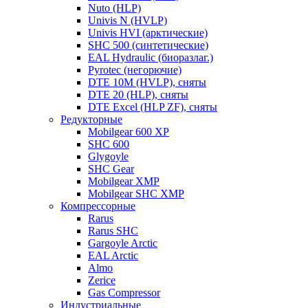
Nuto (HLP)
Univis N (HVLP)
Univis HVI (арктические)
SHC 500 (синтетические)
EAL Hydraulic (биоразлаг.)
Pyrotec (негорючие)
DTE 10M (HVLP), сняты
DTE 20 (HLP), сняты
DTE Excel (HLP ZF), сняты
Редукторные
Mobilgear 600 XP
SHC 600
Glygoyle
SHC Gear
Mobilgear XMP
Mobilgear SHC XMP
Компрессорные
Rarus
Rarus SHC
Gargoyle Arctic
EAL Arctic
Almo
Zerice
Gas Compressor
Индустриальные