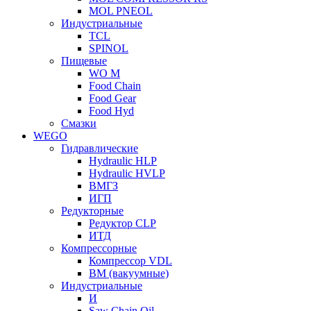
MOL PNEOL
Индустриальные
TCL
SPINOL
Пищевые
WO M
Food Chain
Food Gear
Food Hyd
Смазки
WEGO
Гидравлические
Hydraulic HLP
Hydraulic HVLP
ВМГЗ
ИГП
Редукторные
Редуктор CLP
ИТД
Компрессорные
Компрессор VDL
ВМ (вакуумные)
Индустриальные
И
Saw Chain Oil