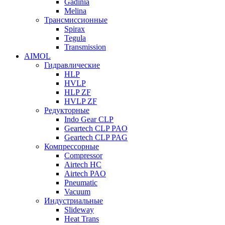
Gadinia
Melina
Трансмиссионные
Spirax
Tegula
Transmission
AIMOL
Гидравлические
HLP
HVLP
HLP ZF
HVLP ZF
Редукторные
Indo Gear CLP
Geartech CLP PAO
Geartech CLP PAG
Компрессорные
Compressor
Airtech HC
Airtech PAO
Pneumatic
Vacuum
Индустриальные
Slideway
Heat Trans