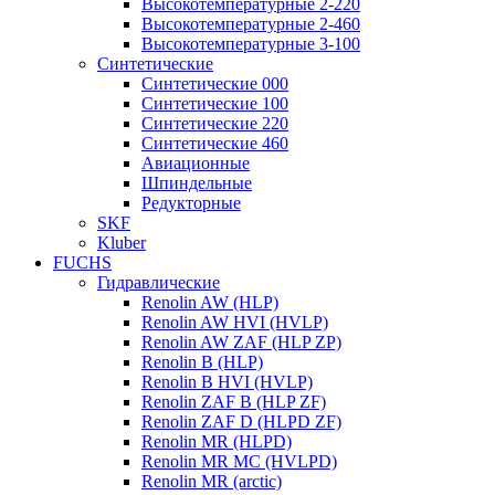
Высокотемпературные 2-220
Высокотемпературные 2-460
Высокотемпературные 3-100
Синтетические
Синтетические 000
Синтетические 100
Синтетические 220
Синтетические 460
Авиационные
Шпиндельные
Редукторные
SKF
Kluber
FUCHS
Гидравлические
Renolin AW (HLP)
Renolin AW HVI (HVLP)
Renolin AW ZAF (HLP ZP)
Renolin B (HLP)
Renolin B HVI (HVLP)
Renolin ZAF B (HLP ZF)
Renolin ZAF D (HLPD ZF)
Renolin MR (HLPD)
Renolin MR MC (HVLPD)
Renolin MR (arctic)