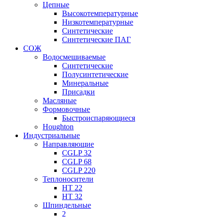
Цепные
Высокотемпературные
Низкотемпературные
Синтетические
Синтетические ПАГ
СОЖ
Водосмешиваемые
Синтетические
Полусинтетические
Минеральные
Присадки
Масляные
Формовочные
Быстроиспаряющиеся
Houghton
Индустриальные
Направляющие
CGLP 32
CGLP 68
CGLP 220
Теплоносители
HT 22
HT 32
Шпиндельные
2