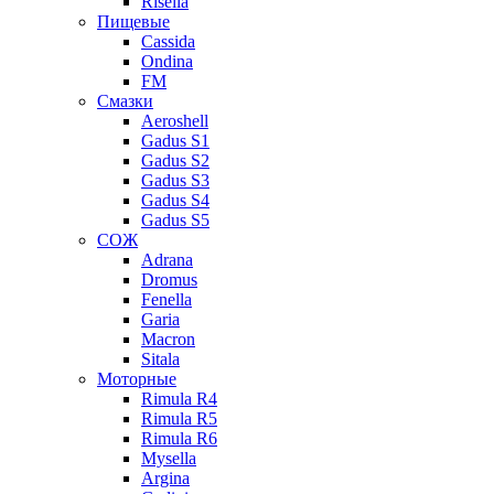
Risella
Пищевые
Cassida
Ondina
FM
Смазки
Aeroshell
Gadus S1
Gadus S2
Gadus S3
Gadus S4
Gadus S5
СОЖ
Adrana
Dromus
Fenella
Garia
Macron
Sitala
Моторные
Rimula R4
Rimula R5
Rimula R6
Mysella
Argina