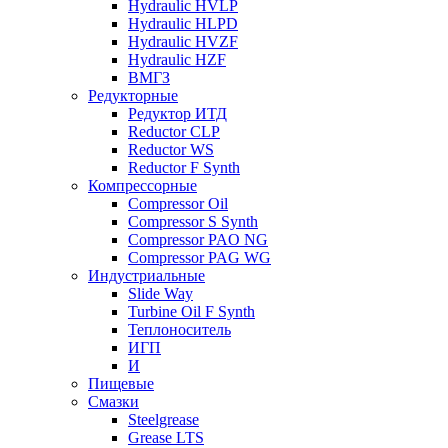
Hydraulic HVLP
Hydraulic HLPD
Hydraulic HVZF
Hydraulic HZF
ВМГЗ
Редукторные
Редуктор ИТД
Reductor CLP
Reductor WS
Reductor F Synth
Компрессорные
Compressor Oil
Compressor S Synth
Compressor PAO NG
Compressor PAG WG
Индустриальные
Slide Way
Turbine Oil F Synth
Теплоноситель
ИГП
И
Пищевые
Смазки
Steelgrease
Grease LTS