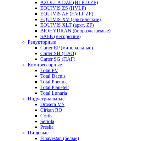
AZOLLA DZF (HLP D ZF)
EQUIVIS ZS (HVLP)
EQUIVIS AF (HVLP ZF)
EQUIVIS XV (арктические)
EQUIVIS XLT (аркт. ZF)
BIOHYDRAN (биоразлагаемые)
SAFE (негорючие)
Редукторные
Carter EP (минеральные)
Carter SH (ПАО)
Carter SG (ПАГ)
Компрессорные
Total PV
Total Dacnis
Total Pneuma
Total Planetelf
Total Lunaria
Индустриальные
Drosera MS
Cirkan RO
Cortis
Seriola
Preslia
Пищевые
Finavestan (белые)