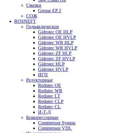
Смазки
Grease EP 2
СОЖ
ROSNEFT
Гидравлические
Gidrotec OE HLP
Gidrotec OE HVLP
Gidrotec WR HLP
Gidrotec WR HVLP
Gidrotec ZF HLP
Gidrotec ZF HVLP
Gidrotec HLP
Gidrotec HVLP
ИГП
Редукторные
Redutec OE
Redutec WR
Redutec LT
Redutec CLP
Redutec CL
И-Т-Д
Компрессорные
Compressor Syngas
Compressor VDL