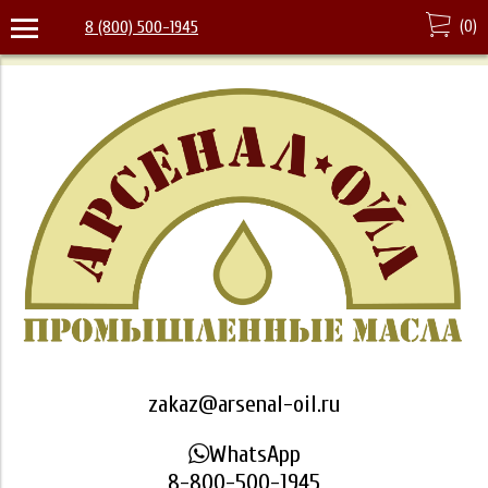
(
0
)
8 (800) 500-1945
zakaz@arsenal-oil.ru
WhatsApp
8-800-500-1945