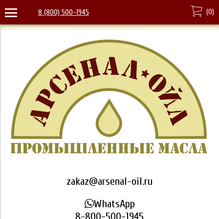
(
0
)
8 (800) 500-1945
zakaz@arsenal-oil.ru
WhatsApp
8-800-500-1945