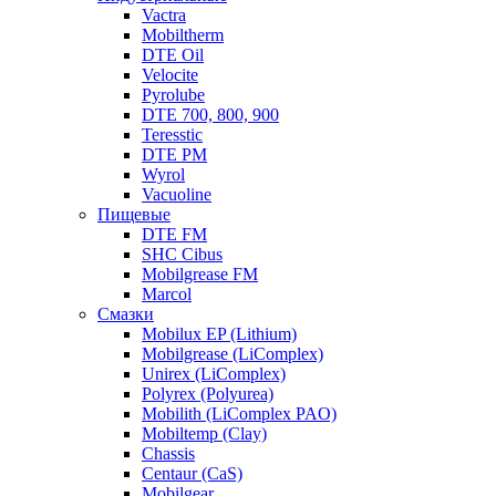
Vactra
Mobiltherm
DTE Oil
Velocite
Pyrolube
DTE 700, 800, 900
Teresstic
DTE PM
Wyrol
Vacuoline
Пищевые
DTE FM
SHC Cibus
Mobilgrease FM
Marcol
Смазки
Mobilux EP (Lithium)
Mobilgrease (LiComplex)
Unirex (LiComplex)
Polyrex (Polyurea)
Mobilith (LiComplex PAO)
Mobiltemp (Clay)
Chassis
Centaur (CaS)
Mobilgear