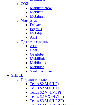
СОЖ
Mobilcut New
Mobilcut
Mobilmet
Моторные
Delvac
Pegasus
Mobilgard
Agri
Трансмиссионные
ATF
Gear
Gearlube
Mobilfluid
Mobiltrans
Mobilube
Synthetic Gear
SHELL
Гидравлические
Tellus S2 M (HLP)
Tellus S2 MХ (HLP)
Tellus S2 V (HVLP)
Tellus S2 VX (HVLP)
Tellus S3 M (HLP ZF)
Tellus S3 V (HVLP ZF)