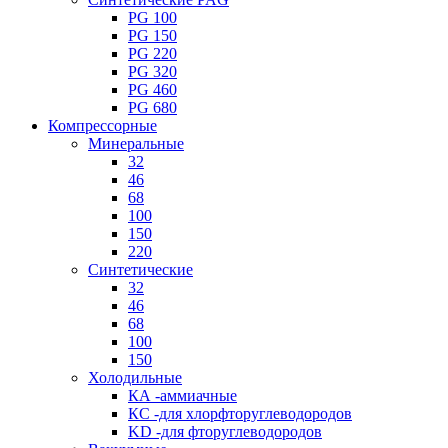
PG 100
PG 150
PG 220
PG 320
PG 460
PG 680
Компрессорные
Минеральные
32
46
68
100
150
220
Синтетические
32
46
68
100
150
Холодильные
КА -аммиачные
КС -для хлорфторуглеводородов
KD -для фторуглеводородов