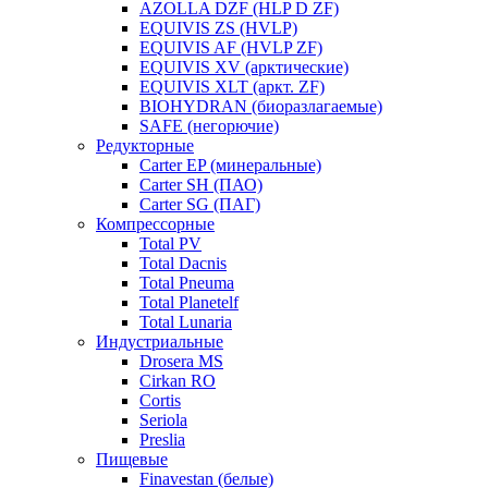
AZOLLA DZF (HLP D ZF)
EQUIVIS ZS (HVLP)
EQUIVIS AF (HVLP ZF)
EQUIVIS XV (арктические)
EQUIVIS XLT (аркт. ZF)
BIOHYDRAN (биоразлагаемые)
SAFE (негорючие)
Редукторные
Carter EP (минеральные)
Carter SH (ПАО)
Carter SG (ПАГ)
Компрессорные
Total PV
Total Dacnis
Total Pneuma
Total Planetelf
Total Lunaria
Индустриальные
Drosera MS
Cirkan RO
Cortis
Seriola
Preslia
Пищевые
Finavestan (белые)