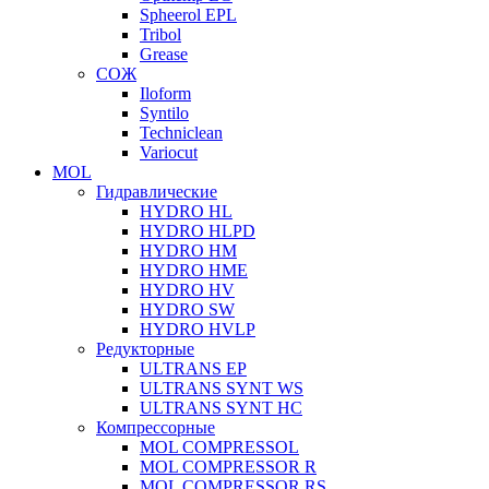
Spheerol EPL
Tribol
Grease
СОЖ
Iloform
Syntilo
Techniclean
Variocut
MOL
Гидравлические
HYDRO HL
HYDRO HLPD
HYDRO HM
HYDRO HME
HYDRO HV
HYDRO SW
HYDRO HVLP
Редукторные
ULTRANS EP
ULTRANS SYNT WS
ULTRANS SYNT HC
Компрессорные
MOL COMPRESSOL
MOL COMPRESSOR R
MOL COMPRESSOR RS