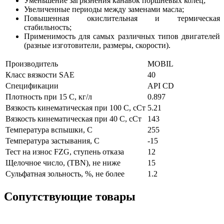
Уменьшение загрязнения канавок поршневых колец;
Увеличенные периоды между заменами масла;
Повышенная окислительная и термическая
стабильность;
Применимость для самых различных типов двигателей
(разные изготовители, размеры, скорости).
Производитель
MOBIL
Класс вязкости SAE
40
Спецификации
API CD
Плотность при 15 С, кг/л
0.897
Вязкость кинематическая при 100 С, сСт
5.21
Вязкость кинематическая при 40 С, сСт
143
Температура вспышки, С
255
Температура застывания, С
-15
Тест на износ FZG, ступень отказа
12
Щелочное число, (TBN), не ниже
15
Сульфатная зольность, %, не более
1.2
Сопутствующие товары