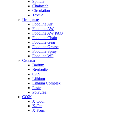
Spindle
Chaintech
Circulation
Textile
Пищевые
Foodline Air
Foodline AW
Foodline AW PAO
Foodline Chain
Foodline Gear
Foodline Grease
Foodline Spray
Foodline WP
Смазки
Barium
Bentonite
CAS
Lithium
Lithium Complex
Paste
Polyurea
СОЖ
X-Cool
X-Cut
X-Form