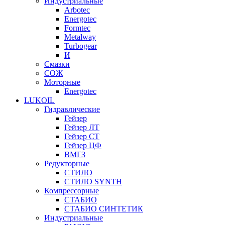
Индустриальные
Arbotec
Energotec
Formtec
Metalway
Turbogear
И
Смазки
СОЖ
Моторные
Energotec
LUKOIL
Гидравлические
Гейзер
Гейзер ЛТ
Гейзер СТ
Гейзер ЦФ
ВМГЗ
Редукторные
СТИЛО
СТИЛО SYNTH
Компрессорные
СТАБИО
СТАБИО СИНТЕТИК
Индустриальные