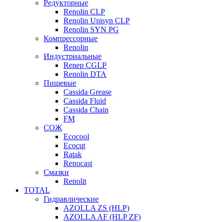
Редукторные
Renolin CLP
Renolin Unisyn CLP
Renolin SYN PG
Компрессорные
Renolin
Индустриальные
Renep CGLP
Renolin DTA
Пищевые
Cassida Grease
Cassida Fluid
Cassida Chain
FM
СОЖ
Ecocool
Ecocut
Ratak
Renocast
Смазки
Renolit
TOTAL
Гидравлические
AZOLLA ZS (HLP)
AZOLLA AF (HLP ZF)