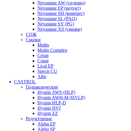
Nevastane AW (гидравл)
Nevastane EP (редукт)
Nevastane SH (компрес)
Nevastane SL (PAO)
Nevastane SY (PG)
Nevastane XS (смазки)
СОЖ
Смазки
Multis
Multis Complex
Ceran
Copal
Lical EP
Specis CU
Altis
CASTROL
Гидравлические
Hyspin AWS (HLP)
Hyspin AWH-M (HVLP)
Hyspin HLP-D
Hyspin HVI
Hyspin ZZ
Редукторные
Alpha EP
Alpha SP