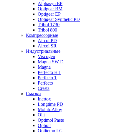
Alphasyn EP
Optigear BM
Optigear EP
Optigear Synthetic PD
Tribol 1730
Tribol 800
Компрессорные
Aircol PD
Aircol SR
Индустриальные
Viscogen
Magna SW D
Magna
Perfecto HT
Perfecto T
Perfecto
Cresta
Смазки
Inertox
Longtime PD
Molub-Alloy
Olit
Optimol Paste
Optipit
Optitemp LG