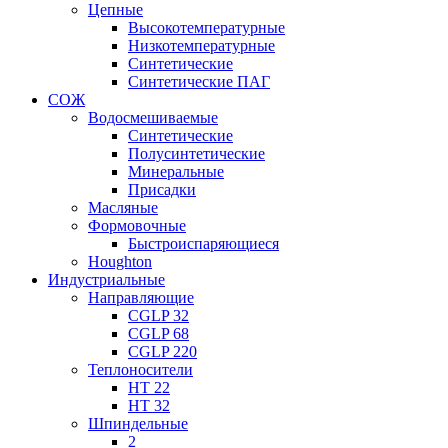
Цепные
Высокотемпературные
Низкотемпературные
Синтетические
Синтетические ПАГ
СОЖ
Водосмешиваемые
Синтетические
Полусинтетические
Минеральные
Присадки
Масляные
Формовочные
Быстроиспаряющиеся
Houghton
Индустриальные
Направляющие
CGLP 32
CGLP 68
CGLP 220
Теплоносители
HT 22
HT 32
Шпиндельные
2