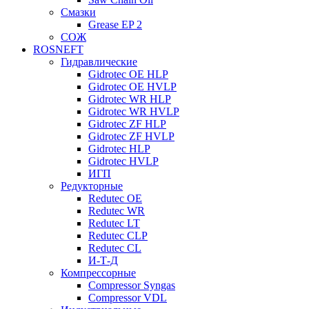
Смазки
Grease EP 2
СОЖ
ROSNEFT
Гидравлические
Gidrotec OE HLP
Gidrotec OE HVLP
Gidrotec WR HLP
Gidrotec WR HVLP
Gidrotec ZF HLP
Gidrotec ZF HVLP
Gidrotec HLP
Gidrotec HVLP
ИГП
Редукторные
Redutec OE
Redutec WR
Redutec LT
Redutec CLP
Redutec CL
И-Т-Д
Компрессорные
Compressor Syngas
Compressor VDL