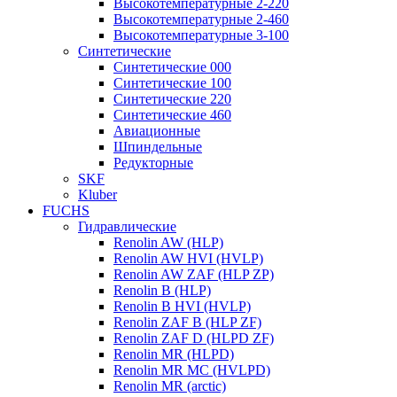
Высокотемпературные 2-220
Высокотемпературные 2-460
Высокотемпературные 3-100
Синтетические
Синтетические 000
Синтетические 100
Синтетические 220
Синтетические 460
Авиационные
Шпиндельные
Редукторные
SKF
Kluber
FUCHS
Гидравлические
Renolin AW (HLP)
Renolin AW HVI (HVLP)
Renolin AW ZAF (HLP ZP)
Renolin B (HLP)
Renolin B HVI (HVLP)
Renolin ZAF B (HLP ZF)
Renolin ZAF D (HLPD ZF)
Renolin MR (HLPD)
Renolin MR MC (HVLPD)
Renolin MR (arctic)