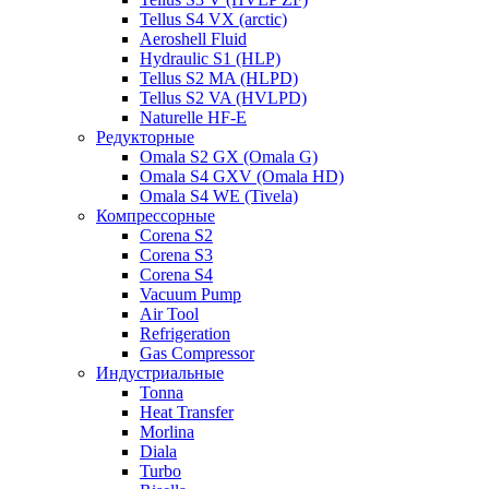
Tellus S4 VX (arctic)
Aeroshell Fluid
Hydraulic S1 (HLP)
Tellus S2 MA (HLPD)
Tellus S2 VA (HVLPD)
Naturelle HF-E
Редукторные
Omala S2 GX (Omala G)
Omala S4 GXV (Omala HD)
Omala S4 WE (Tivela)
Компрессорные
Corena S2
Corena S3
Corena S4
Vacuum Pump
Air Tool
Refrigeration
Gas Compressor
Индустриальные
Tonna
Heat Transfer
Morlina
Diala
Turbo