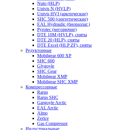
Nuto (HLP)
Univis N (HVLP)
Univis HVI (арктические)
SHC 500 (синтетические)
EAL Hydraulic (биоразлаг.)
Pyrotec (негорючие)
DTE 10M (HVLP), сняты
DTE 20 (HLP), сняты
DTE Excel (HLP ZF), сняты
Редукторные
Mobilgear 600 XP
SHC 600
Glygoyle
SHC Gear
Mobilgear XMP
Mobilgear SHC XMP
Компрессорные
Rarus
Rarus SHC
Gargoyle Arctic
EAL Arctic
Almo
Zerice
Gas Compressor
Индустриальные