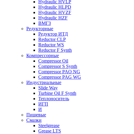
Hydraulic HVLP
Hydraulic HLPD
Hydraulic HVZF
Hydraulic HZF
ВМГЗ
Редукторные
Редуктор ИТД
Reductor CLP
Reductor WS
Reductor F Synth
Компрессорные
Compressor Oil
Compressor S Synth
Compressor PAO NG
Compressor PAG WG
Индустриальные
Slide Way
Turbine Oil F Synth
Теплоноситель
ИГП
И
Пищевые
Смазки
Steelgrease
Grease LTS