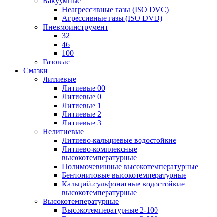
Вакуумные
Неагрессивные газы (ISO DVC)
Агрессивные газы (ISO DVD)
Пневмоинструмент
32
46
100
Газовые
Смазки
Литиевые
Литиевые 00
Литиевые 0
Литиевые 1
Литиевые 2
Литиевые 3
Нелитиевые
Литиево-кальциевые водостойкие
Литиево-комплексные
высокотемпературные
Полимочевинные высокотемпературные
Бентонитовые высокотемпературные
Кальций-сульфонатные водостойкие
высокотемпературные
Высокотемпературные
Высокотемпературные 2-100