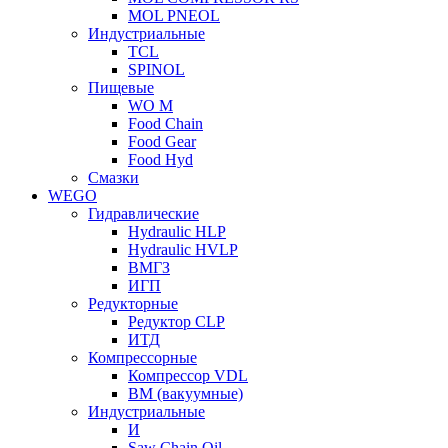
MOL PNEOL
Индустриальные
TCL
SPINOL
Пищевые
WO M
Food Chain
Food Gear
Food Hyd
Смазки
WEGO
Гидравлические
Hydraulic HLP
Hydraulic HVLP
ВМГЗ
ИГП
Редукторные
Редуктор CLP
ИТД
Компрессорные
Компрессор VDL
ВМ (вакуумные)
Индустриальные
И
Saw Chain Oil