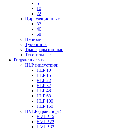
5
10
22
Циркуляционные
32
46
68
Цепные
Турбинные
Трансформаторные
Текстильные
Гидравлические
HLP (индустрия)
HLP 10
HLP 15
HLP 22
HLP 32
HLP 46
HLP 68
HLP 100
HLP 150
HVLP (транспорт)
HVLP 15
HVLP 22
HVLP 32