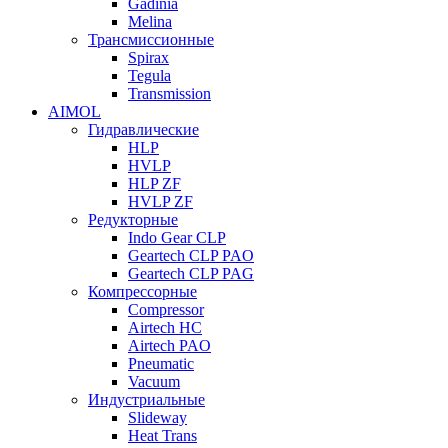
Gadinia
Melina
Трансмиссионные
Spirax
Tegula
Transmission
AIMOL
Гидравлические
HLP
HVLP
HLP ZF
HVLP ZF
Редукторные
Indo Gear CLP
Geartech CLP PAO
Geartech CLP PAG
Компрессорные
Compressor
Airtech HC
Airtech PAO
Pneumatic
Vacuum
Индустриальные
Slideway
Heat Trans