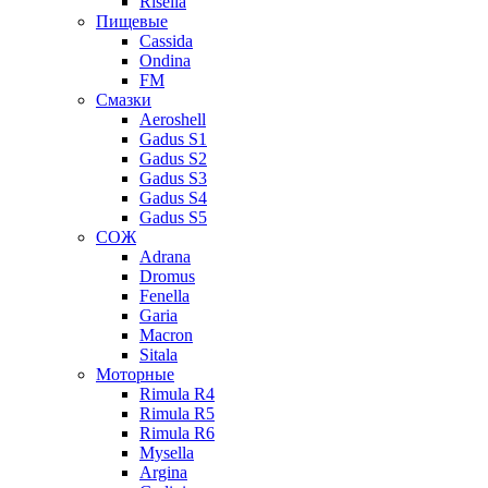
Risella
Пищевые
Cassida
Ondina
FM
Смазки
Aeroshell
Gadus S1
Gadus S2
Gadus S3
Gadus S4
Gadus S5
СОЖ
Adrana
Dromus
Fenella
Garia
Macron
Sitala
Моторные
Rimula R4
Rimula R5
Rimula R6
Mysella
Argina