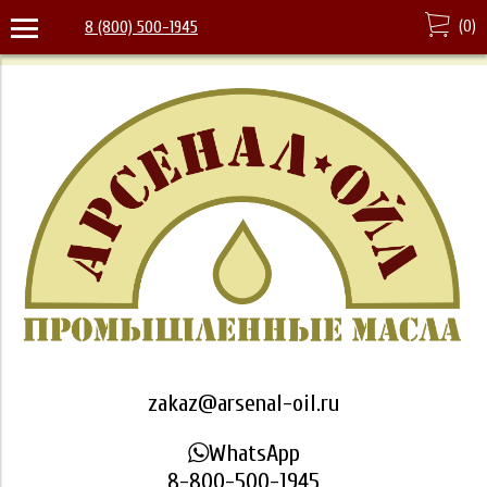
(
0
)
8 (800) 500-1945
zakaz@arsenal-oil.ru
WhatsApp
8-800-500-1945