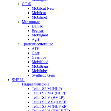
СОЖ
Mobilcut New
Mobilcut
Mobilmet
Моторные
Delvac
Pegasus
Mobilgard
Agri
Трансмиссионные
ATF
Gear
Gearlube
Mobilfluid
Mobiltrans
Mobilube
Synthetic Gear
SHELL
Гидравлические
Tellus S2 M (HLP)
Tellus S2 MХ (HLP)
Tellus S2 V (HVLP)
Tellus S2 VX (HVLP)
Tellus S3 M (HLP ZF)
Tellus S3 V (HVLP ZF)