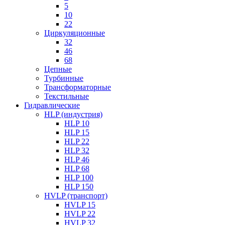
5
10
22
Циркуляционные
32
46
68
Цепные
Турбинные
Трансформаторные
Текстильные
Гидравлические
HLP (индустрия)
HLP 10
HLP 15
HLP 22
HLP 32
HLP 46
HLP 68
HLP 100
HLP 150
HVLP (транспорт)
HVLP 15
HVLP 22
HVLP 32