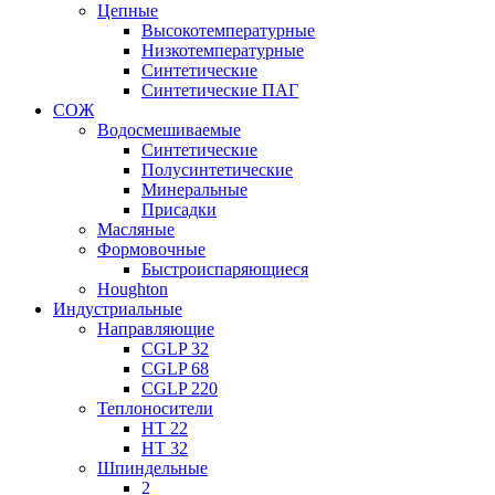
Цепные
Высокотемпературные
Низкотемпературные
Синтетические
Синтетические ПАГ
СОЖ
Водосмешиваемые
Синтетические
Полусинтетические
Минеральные
Присадки
Масляные
Формовочные
Быстроиспаряющиеся
Houghton
Индустриальные
Направляющие
CGLP 32
CGLP 68
CGLP 220
Теплоносители
HT 22
HT 32
Шпиндельные
2