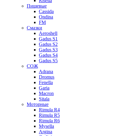
Risella
Пищевые
Cassida
Ondina
FM
Смазки
Aeroshell
Gadus S1
Gadus S2
Gadus S3
Gadus S4
Gadus S5
СОЖ
Adrana
Dromus
Fenella
Garia
Macron
Sitala
Моторные
Rimula R4
Rimula R5
Rimula R6
Mysella
Argina