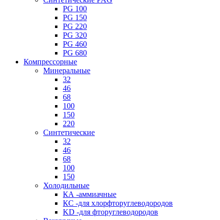
PG 100
PG 150
PG 220
PG 320
PG 460
PG 680
Компрессорные
Минеральные
32
46
68
100
150
220
Синтетические
32
46
68
100
150
Холодильные
КА -аммиачные
КС -для хлорфторуглеводородов
KD -для фторуглеводородов