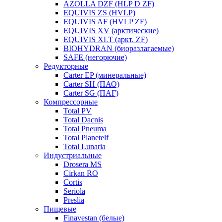
AZOLLA DZF (HLP D ZF)
EQUIVIS ZS (HVLP)
EQUIVIS AF (HVLP ZF)
EQUIVIS XV (арктические)
EQUIVIS XLT (аркт. ZF)
BIOHYDRAN (биоразлагаемые)
SAFE (негорючие)
Редукторные
Carter EP (минеральные)
Carter SH (ПАО)
Carter SG (ПАГ)
Компрессорные
Total PV
Total Dacnis
Total Pneuma
Total Planetelf
Total Lunaria
Индустриальные
Drosera MS
Cirkan RO
Cortis
Seriola
Preslia
Пищевые
Finavestan (белые)