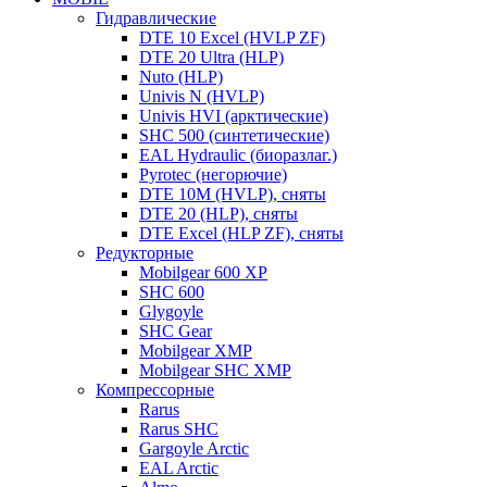
Гидравлические
DTE 10 Excel (HVLP ZF)
DTE 20 Ultra (HLP)
Nuto (HLP)
Univis N (HVLP)
Univis HVI (арктические)
SHC 500 (синтетические)
EAL Hydraulic (биоразлаг.)
Pyrotec (негорючие)
DTE 10M (HVLP), сняты
DTE 20 (HLP), сняты
DTE Excel (HLP ZF), сняты
Редукторные
Mobilgear 600 XP
SHC 600
Glygoyle
SHC Gear
Mobilgear XMP
Mobilgear SHC XMP
Компрессорные
Rarus
Rarus SHC
Gargoyle Arctic
EAL Arctic