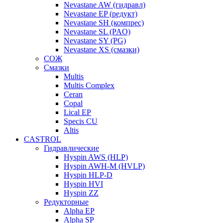
Nevastane AW (гидравл)
Nevastane EP (редукт)
Nevastane SH (компрес)
Nevastane SL (PAO)
Nevastane SY (PG)
Nevastane XS (смазки)
СОЖ
Смазки
Multis
Multis Complex
Ceran
Copal
Lical EP
Specis CU
Altis
CASTROL
Гидравлические
Hyspin AWS (HLP)
Hyspin AWH-M (HVLP)
Hyspin HLP-D
Hyspin HVI
Hyspin ZZ
Редукторные
Alpha EP
Alpha SP