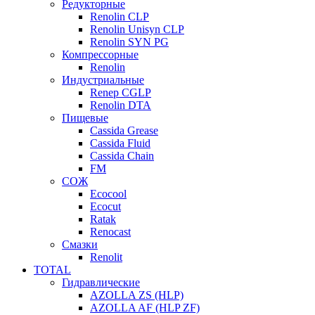
Редукторные
Renolin CLP
Renolin Unisyn CLP
Renolin SYN PG
Компрессорные
Renolin
Индустриальные
Renep CGLP
Renolin DTA
Пищевые
Cassida Grease
Cassida Fluid
Cassida Chain
FM
СОЖ
Ecocool
Ecocut
Ratak
Renocast
Смазки
Renolit
TOTAL
Гидравлические
AZOLLA ZS (HLP)
AZOLLA AF (HLP ZF)