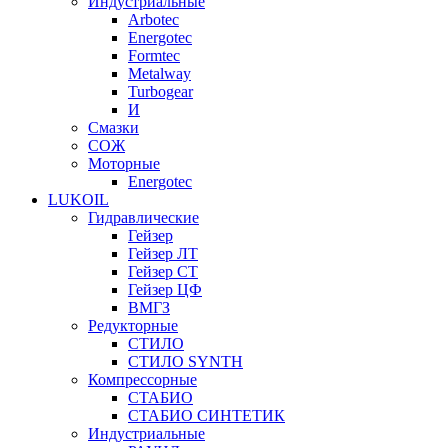
Индустриальные
Arbotec
Energotec
Formtec
Metalway
Turbogear
И
Смазки
СОЖ
Моторные
Energotec
LUKOIL
Гидравлические
Гейзер
Гейзер ЛТ
Гейзер СТ
Гейзер ЦФ
ВМГЗ
Редукторные
СТИЛО
СТИЛО SYNTH
Компрессорные
СТАБИО
СТАБИО СИНТЕТИК
Индустриальные