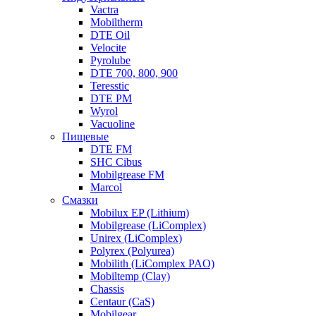
Vactra
Mobiltherm
DTE Oil
Velocite
Pyrolube
DTE 700, 800, 900
Teresstic
DTE PM
Wyrol
Vacuoline
Пищевые
DTE FM
SHC Cibus
Mobilgrease FM
Marcol
Смазки
Mobilux EP (Lithium)
Mobilgrease (LiComplex)
Unirex (LiComplex)
Polyrex (Polyurea)
Mobilith (LiComplex PAO)
Mobiltemp (Clay)
Chassis
Centaur (CaS)
Mobilgear