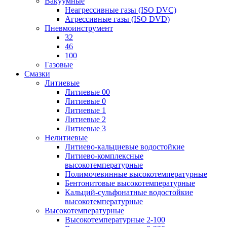
Вакуумные
Неагрессивные газы (ISO DVC)
Агрессивные газы (ISO DVD)
Пневмоинструмент
32
46
100
Газовые
Смазки
Литиевые
Литиевые 00
Литиевые 0
Литиевые 1
Литиевые 2
Литиевые 3
Нелитиевые
Литиево-кальциевые водостойкие
Литиево-комплексные
высокотемпературные
Полимочевинные высокотемпературные
Бентонитовые высокотемпературные
Кальций-сульфонатные водостойкие
высокотемпературные
Высокотемпературные
Высокотемпературные 2-100