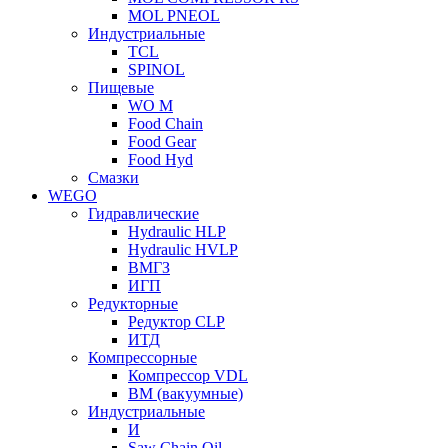
MOL PNEOL
Индустриальные
TCL
SPINOL
Пищевые
WO M
Food Chain
Food Gear
Food Hyd
Смазки
WEGO
Гидравлические
Hydraulic HLP
Hydraulic HVLP
ВМГЗ
ИГП
Редукторные
Редуктор CLP
ИТД
Компрессорные
Компрессор VDL
ВМ (вакуумные)
Индустриальные
И
Saw Chain Oil