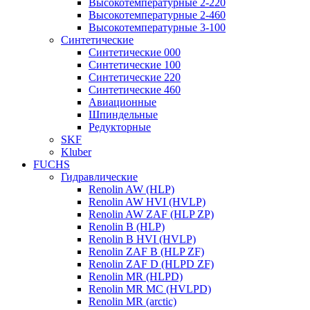
Высокотемпературные 2-220
Высокотемпературные 2-460
Высокотемпературные 3-100
Синтетические
Синтетические 000
Синтетические 100
Синтетические 220
Синтетические 460
Авиационные
Шпиндельные
Редукторные
SKF
Kluber
FUCHS
Гидравлические
Renolin AW (HLP)
Renolin AW HVI (HVLP)
Renolin AW ZAF (HLP ZP)
Renolin B (HLP)
Renolin B HVI (HVLP)
Renolin ZAF B (HLP ZF)
Renolin ZAF D (HLPD ZF)
Renolin MR (HLPD)
Renolin MR MC (HVLPD)
Renolin MR (arctic)