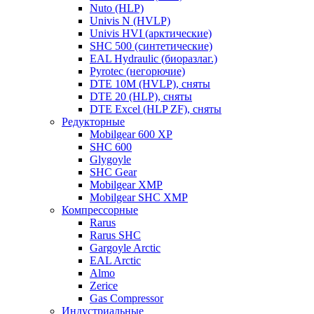
Nuto (HLP)
Univis N (HVLP)
Univis HVI (арктические)
SHC 500 (синтетические)
EAL Hydraulic (биоразлаг.)
Pyrotec (негорючие)
DTE 10M (HVLP), сняты
DTE 20 (HLP), сняты
DTE Excel (HLP ZF), сняты
Редукторные
Mobilgear 600 XP
SHC 600
Glygoyle
SHC Gear
Mobilgear XMP
Mobilgear SHC XMP
Компрессорные
Rarus
Rarus SHC
Gargoyle Arctic
EAL Arctic
Almo
Zerice
Gas Compressor
Индустриальные