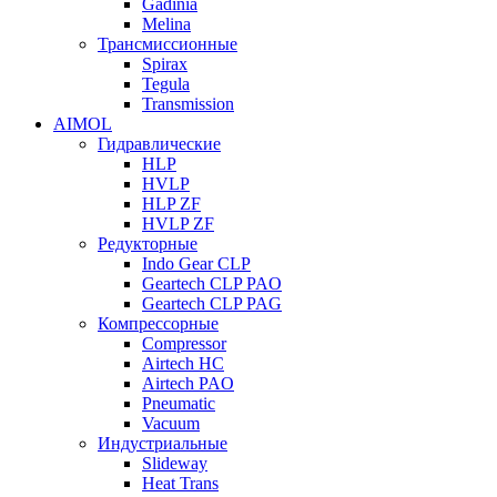
Gadinia
Melina
Трансмиссионные
Spirax
Tegula
Transmission
AIMOL
Гидравлические
HLP
HVLP
HLP ZF
HVLP ZF
Редукторные
Indo Gear CLP
Geartech CLP PAO
Geartech CLP PAG
Компрессорные
Compressor
Airtech HC
Airtech PAO
Pneumatic
Vacuum
Индустриальные
Slideway
Heat Trans