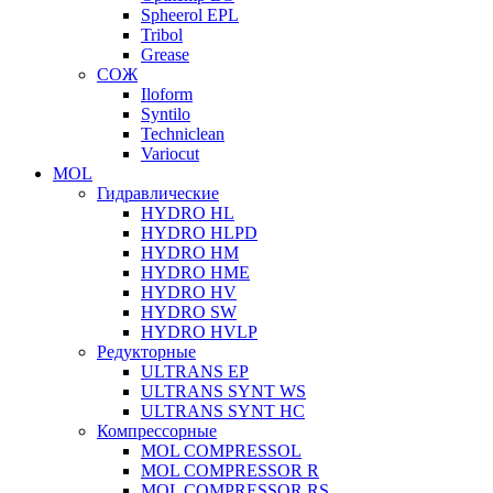
Spheerol EPL
Tribol
Grease
СОЖ
Iloform
Syntilo
Techniclean
Variocut
MOL
Гидравлические
HYDRO HL
HYDRO HLPD
HYDRO HM
HYDRO HME
HYDRO HV
HYDRO SW
HYDRO HVLP
Редукторные
ULTRANS EP
ULTRANS SYNT WS
ULTRANS SYNT HC
Компрессорные
MOL COMPRESSOL
MOL COMPRESSOR R
MOL COMPRESSOR RS