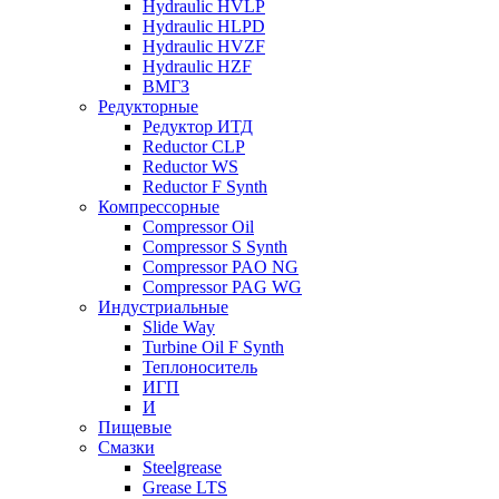
Hydraulic HVLP
Hydraulic HLPD
Hydraulic HVZF
Hydraulic HZF
ВМГЗ
Редукторные
Редуктор ИТД
Reductor CLP
Reductor WS
Reductor F Synth
Компрессорные
Compressor Oil
Compressor S Synth
Compressor PAO NG
Compressor PAG WG
Индустриальные
Slide Way
Turbine Oil F Synth
Теплоноситель
ИГП
И
Пищевые
Смазки
Steelgrease
Grease LTS