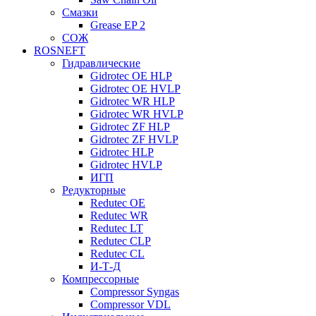
Смазки
Grease EP 2
СОЖ
ROSNEFT
Гидравлические
Gidrotec OE HLP
Gidrotec OE HVLP
Gidrotec WR HLP
Gidrotec WR HVLP
Gidrotec ZF HLP
Gidrotec ZF HVLP
Gidrotec HLP
Gidrotec HVLP
ИГП
Редукторные
Redutec OE
Redutec WR
Redutec LT
Redutec CLP
Redutec CL
И-Т-Д
Компрессорные
Compressor Syngas
Compressor VDL