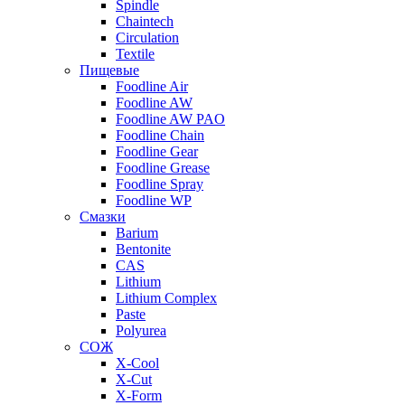
Spindle
Chaintech
Circulation
Textile
Пищевые
Foodline Air
Foodline AW
Foodline AW PAO
Foodline Chain
Foodline Gear
Foodline Grease
Foodline Spray
Foodline WP
Смазки
Barium
Bentonite
CAS
Lithium
Lithium Complex
Paste
Polyurea
СОЖ
X-Cool
X-Cut
X-Form