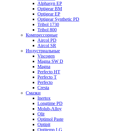
Alphasyn EP
Optigear BM
Optigear EP
Optigear Synthetic PD
Tribol 1730
Tribol 800
Компрессорные
Aircol PD
Aircol SR
Индустриальные
Viscogen
Magna SW D
Magna
Perfecto HT
Perfecto T
Perfecto
Cresta
Смазки
Inertox
Longtime PD
Molub-Alloy
Olit
Optimol Paste
Optipit
Optitemp LG