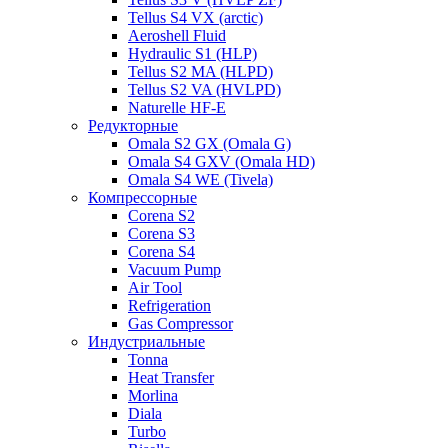
Tellus S4 VX (arctic)
Aeroshell Fluid
Hydraulic S1 (HLP)
Tellus S2 MA (HLPD)
Tellus S2 VA (HVLPD)
Naturelle HF-E
Редукторные
Omala S2 GX (Omala G)
Omala S4 GXV (Omala HD)
Omala S4 WE (Tivela)
Компрессорные
Corena S2
Corena S3
Corena S4
Vacuum Pump
Air Tool
Refrigeration
Gas Compressor
Индустриальные
Tonna
Heat Transfer
Morlina
Diala
Turbo