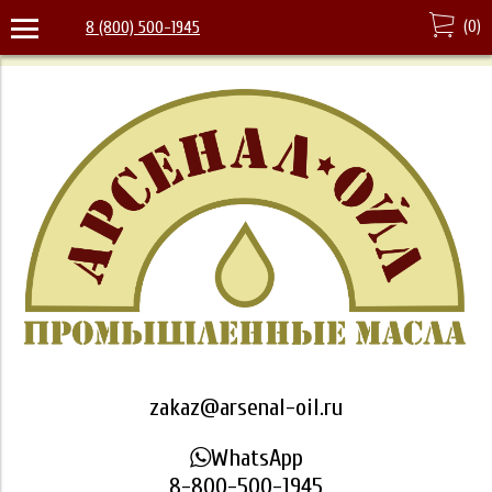
(
0
)
8 (800) 500-1945
zakaz@arsenal-oil.ru
WhatsApp
8-800-500-1945