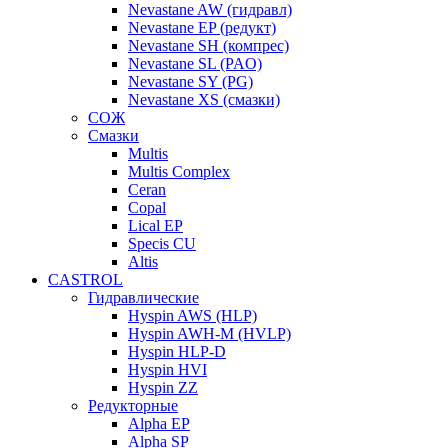
Nevastane AW (гидравл)
Nevastane EP (редукт)
Nevastane SH (компрес)
Nevastane SL (PAO)
Nevastane SY (PG)
Nevastane XS (смазки)
СОЖ
Смазки
Multis
Multis Complex
Ceran
Copal
Lical EP
Specis CU
Altis
CASTROL
Гидравлические
Hyspin AWS (HLP)
Hyspin AWH-M (HVLP)
Hyspin HLP-D
Hyspin HVI
Hyspin ZZ
Редукторные
Alpha EP
Alpha SP