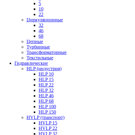
5
10
22
Циркуляционные
32
46
68
Цепные
Турбинные
Трансформаторные
Текстильные
Гидравлические
HLP (индустрия)
HLP 10
HLP 15
HLP 22
HLP 32
HLP 46
HLP 68
HLP 100
HLP 150
HVLP (транспорт)
HVLP 15
HVLP 22
HVLP 32