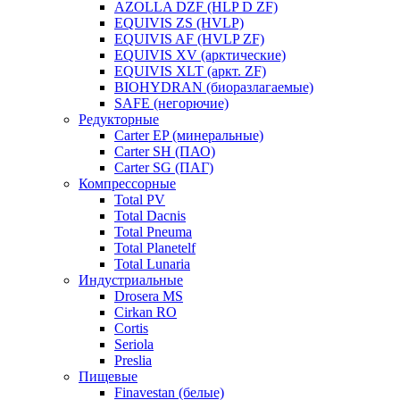
AZOLLA DZF (HLP D ZF)
EQUIVIS ZS (HVLP)
EQUIVIS AF (HVLP ZF)
EQUIVIS XV (арктические)
EQUIVIS XLT (аркт. ZF)
BIOHYDRAN (биоразлагаемые)
SAFE (негорючие)
Редукторные
Carter EP (минеральные)
Carter SH (ПАО)
Carter SG (ПАГ)
Компрессорные
Total PV
Total Dacnis
Total Pneuma
Total Planetelf
Total Lunaria
Индустриальные
Drosera MS
Cirkan RO
Cortis
Seriola
Preslia
Пищевые
Finavestan (белые)