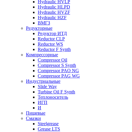
Hydraulic HVLP
Hydraulic HLPD
Hydraulic HVZF
Hydraulic HZF
ВМГЗ
Редукторные
Редуктор ИТД
Reductor CLP
Reductor WS
Reductor F Synth
Компрессорные
Compressor Oil
Compressor S Synth
Compressor PAO NG
Compressor PAG WG
Индустриальные
Slide Way
Turbine Oil F Synth
Теплоноситель
ИГП
И
Пищевые
Смазки
Steelgrease
Grease LTS