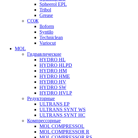
Spheerol EPL
Tribol
Grease
СОЖ
Iloform
Syntilo
Techniclean
Variocut
MOL
Гидравлические
HYDRO HL
HYDRO HLPD
HYDRO HM
HYDRO HME
HYDRO HV
HYDRO SW
HYDRO HVLP
Редукторные
ULTRANS EP
ULTRANS SYNT WS
ULTRANS SYNT HC
Компрессорные
MOL COMPRESSOL
MOL COMPRESSOR R
MOL COMPRESSOR RS