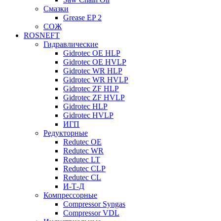
Смазки
Grease EP 2
СОЖ
ROSNEFT
Гидравлические
Gidrotec OE HLP
Gidrotec OE HVLP
Gidrotec WR HLP
Gidrotec WR HVLP
Gidrotec ZF HLP
Gidrotec ZF HVLP
Gidrotec HLP
Gidrotec HVLP
ИГП
Редукторные
Redutec OE
Redutec WR
Redutec LT
Redutec CLP
Redutec CL
И-Т-Д
Компрессорные
Compressor Syngas
Compressor VDL