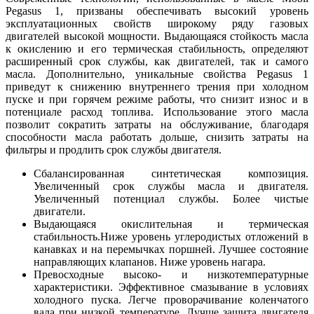
Pegasus 1, призваны обеспечивать высокий уровень
эксплуатационных свойств широкому ряду газовых
двигателей высокой мощности. Выдающаяся стойкость масла
к окислению и его термическая стабильность, определяют
расширенный срок службы, как двигателей, так и самого
масла. Дополнительно, уникальные свойства Pegasus 1
приведут к снижению внутреннего трения при холодном
пуске и при горячем режиме работы, что снизит износ и в
потенциале расход топлива. Использование этого масла
позволит сократить затраты на обслуживание, благодаря
способности масла работать дольше, снизить затраты на
фильтры и продлить срок службы двигателя.
Сбалансированная синтетическая композиция.
Увеличенный срок службы масла и двигателя.
Увеличенный потенциал службы. Более чистые
двигатели.
Выдающаяся окислительная и термическая
стабильность.Ниже уровень углеродистых отложений в
канавках и на перемычках поршней. Лучшее состояние
направляющих клапанов. Ниже уровень нагара.
Превосходные высоко- и низкотемпературные
характеристики. Эффективное смазывание в условиях
холодного пуска. Легче проворачивание коленчатого
вала при низкой температуре. Лучше защита двигателя