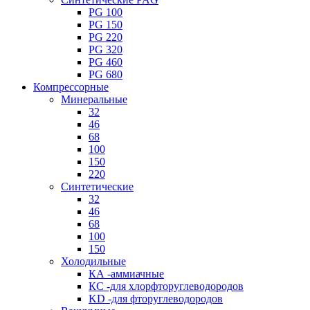
PG 100
PG 150
PG 220
PG 320
PG 460
PG 680
Компрессорные
Минеральные
32
46
68
100
150
220
Синтетические
32
46
68
100
150
Холодильные
КА -аммиачные
КС -для хлорфторуглеводородов
KD -для фторуглеводородов