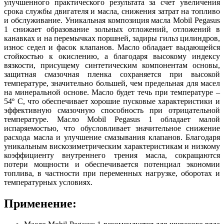
улучшенного практического результата за счет увеличения
срока службы двигателя и масла, снижения затрат на топливо
и обслуживание. Уникальная композиция масла Mobil Pegasus
1 снижает образование зольных отложений, отложений в
канавках и на перемычках поршней, задиры гильз цилиндров,
износ седел и фасок клапанов. Масло обладает выдающейся
стойкостью к окислению, а благодаря высокому индексу
вязкости, присущему синтетическим компонентам основы,
защитная смазочная пленка сохраняется при высокой
температуре, значительно большей, чем предельная для масел
на минеральной основе. Масло будет течь при температуре –
54º C, что обеспечивает хорошие пусковые характеристики и
эффективную смазочную способность при отрицательной
температуре. Масло Mobil Pegasus 1 обладает малой
испаряемостью, что обусловливает значительное снижение
расхода масла и улучшение смазывания клапанов. Благодаря
уникальным вискозиметрическим характеристикам и низкому
коэффициенту внутреннего трения масла, сокращаются
потери мощности и обеспечивается потенциал экономии
топлива, в частности при переменных нагрузке, оборотах и
температурных условиях.
Применение: