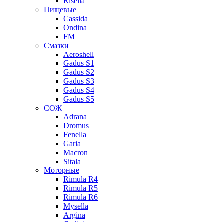
Risella
Пищевые
Cassida
Ondina
FM
Смазки
Aeroshell
Gadus S1
Gadus S2
Gadus S3
Gadus S4
Gadus S5
СОЖ
Adrana
Dromus
Fenella
Garia
Macron
Sitala
Моторные
Rimula R4
Rimula R5
Rimula R6
Mysella
Argina