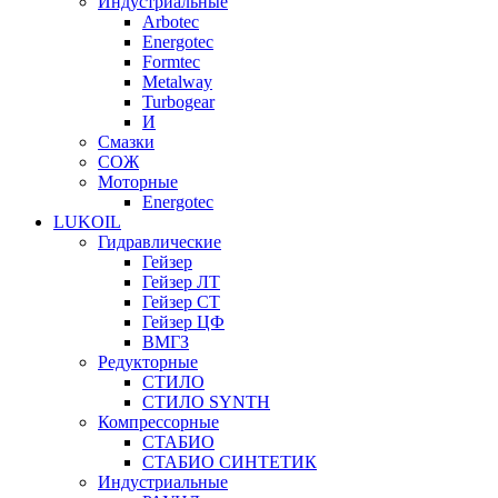
Индустриальные
Arbotec
Energotec
Formtec
Metalway
Turbogear
И
Смазки
СОЖ
Моторные
Energotec
LUKOIL
Гидравлические
Гейзер
Гейзер ЛТ
Гейзер СТ
Гейзер ЦФ
ВМГЗ
Редукторные
СТИЛО
СТИЛО SYNTH
Компрессорные
СТАБИО
СТАБИО СИНТЕТИК
Индустриальные