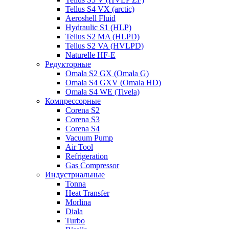
Tellus S4 VX (arctic)
Aeroshell Fluid
Hydraulic S1 (HLP)
Tellus S2 MA (HLPD)
Tellus S2 VA (HVLPD)
Naturelle HF-E
Редукторные
Omala S2 GX (Omala G)
Omala S4 GXV (Omala HD)
Omala S4 WE (Tivela)
Компрессорные
Corena S2
Corena S3
Corena S4
Vacuum Pump
Air Tool
Refrigeration
Gas Compressor
Индустриальные
Tonna
Heat Transfer
Morlina
Diala
Turbo