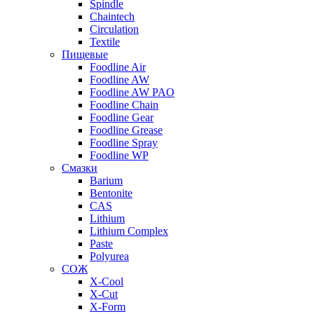
Spindle
Chaintech
Circulation
Textile
Пищевые
Foodline Air
Foodline AW
Foodline AW PAO
Foodline Chain
Foodline Gear
Foodline Grease
Foodline Spray
Foodline WP
Смазки
Barium
Bentonite
CAS
Lithium
Lithium Complex
Paste
Polyurea
СОЖ
X-Cool
X-Cut
X-Form