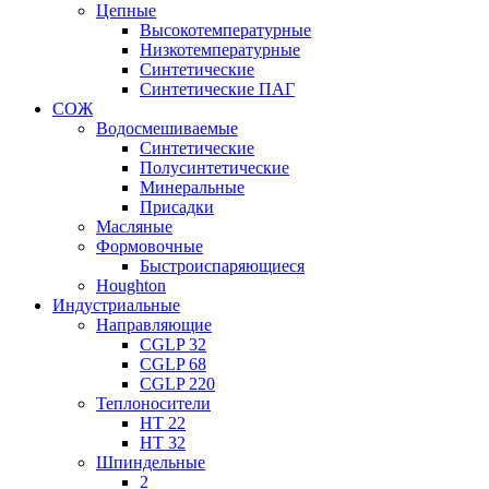
Цепные
Высокотемпературные
Низкотемпературные
Синтетические
Синтетические ПАГ
СОЖ
Водосмешиваемые
Синтетические
Полусинтетические
Минеральные
Присадки
Масляные
Формовочные
Быстроиспаряющиеся
Houghton
Индустриальные
Направляющие
CGLP 32
CGLP 68
CGLP 220
Теплоносители
HT 22
HT 32
Шпиндельные
2