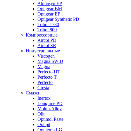
Alphasyn EP
Optigear BM
Optigear EP
Optigear Synthetic PD
Tribol 1730
Tribol 800
Компрессорные
Aircol PD
Aircol SR
Индустриальные
Viscogen
Magna SW D
Magna
Perfecto HT
Perfecto T
Perfecto
Cresta
Смазки
Inertox
Longtime PD
Molub-Alloy
Olit
Optimol Paste
Optipit
Optitemp LG