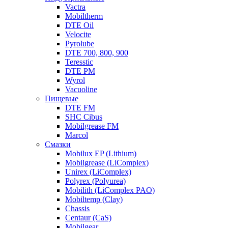
Vactra
Mobiltherm
DTE Oil
Velocite
Pyrolube
DTE 700, 800, 900
Teresstic
DTE PM
Wyrol
Vacuoline
Пищевые
DTE FM
SHC Cibus
Mobilgrease FM
Marcol
Смазки
Mobilux EP (Lithium)
Mobilgrease (LiComplex)
Unirex (LiComplex)
Polyrex (Polyurea)
Mobilith (LiComplex PAO)
Mobiltemp (Clay)
Chassis
Centaur (CaS)
Mobilgear