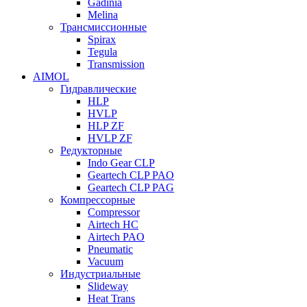
Gadinia
Melina
Трансмиссионные
Spirax
Tegula
Transmission
AIMOL
Гидравлические
HLP
HVLP
HLP ZF
HVLP ZF
Редукторные
Indo Gear CLP
Geartech CLP PAO
Geartech CLP PAG
Компрессорные
Compressor
Airtech HC
Airtech PAO
Pneumatic
Vacuum
Индустриальные
Slideway
Heat Trans