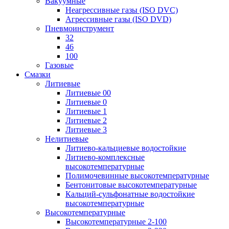
Вакуумные
Неагрессивные газы (ISO DVC)
Агрессивные газы (ISO DVD)
Пневмоинструмент
32
46
100
Газовые
Смазки
Литиевые
Литиевые 00
Литиевые 0
Литиевые 1
Литиевые 2
Литиевые 3
Нелитиевые
Литиево-кальциевые водостойкие
Литиево-комплексные
высокотемпературные
Полимочевинные высокотемпературные
Бентонитовые высокотемпературные
Кальций-сульфонатные водостойкие
высокотемпературные
Высокотемпературные
Высокотемпературные 2-100