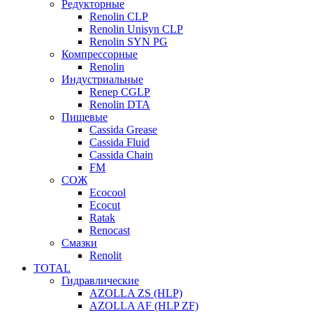
Редукторные
Renolin CLP
Renolin Unisyn CLP
Renolin SYN PG
Компрессорные
Renolin
Индустриальные
Renep CGLP
Renolin DTA
Пищевые
Cassida Grease
Cassida Fluid
Cassida Chain
FM
СОЖ
Ecocool
Ecocut
Ratak
Renocast
Смазки
Renolit
TOTAL
Гидравлические
AZOLLA ZS (HLP)
AZOLLA AF (HLP ZF)