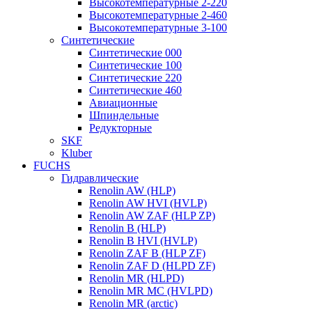
Высокотемпературные 2-220
Высокотемпературные 2-460
Высокотемпературные 3-100
Синтетические
Синтетические 000
Синтетические 100
Синтетические 220
Синтетические 460
Авиационные
Шпиндельные
Редукторные
SKF
Kluber
FUCHS
Гидравлические
Renolin AW (HLP)
Renolin AW HVI (HVLP)
Renolin AW ZAF (HLP ZP)
Renolin B (HLP)
Renolin B HVI (HVLP)
Renolin ZAF B (HLP ZF)
Renolin ZAF D (HLPD ZF)
Renolin MR (HLPD)
Renolin MR MC (HVLPD)
Renolin MR (arctic)