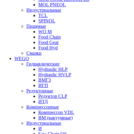
MOL PNEOL
Индустриальные
TCL
SPINOL
Пищевые
WO M
Food Chain
Food Gear
Food Hyd
Смазки
WEGO
Гидравлические
Hydraulic HLP
Hydraulic HVLP
ВМГЗ
ИГП
Редукторные
Редуктор CLP
ИТД
Компрессорные
Компрессор VDL
ВМ (вакуумные)
Индустриальные
И
Saw Chain Oil