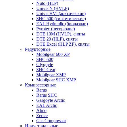
Nuto (HLP)
Univis N (HVLP)
Univis HVI (арктические)
SHC 500 (синтетические)
EAL Hydraulic (биоразлаг.)
Pyrotec (негорючие)
DTE 10M (HVLP), сняты
DTE 20 (HLP), сняты
DTE Excel (HLP ZF), сняты
Редукторные
Mobilgear 600 XP
SHC 600
Glygoyle
SHC Gear
Mobilgear XMP
Mobilgear SHC XMP
Компрессорные
Rarus
Rarus SHC
Gargoyle Arctic
EAL Arctic
Almo
Zerice
Gas Compressor
Индустриальные