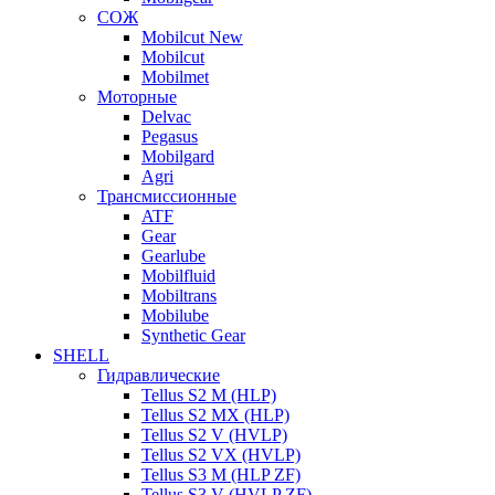
СОЖ
Mobilcut New
Mobilcut
Mobilmet
Моторные
Delvac
Pegasus
Mobilgard
Agri
Трансмиссионные
ATF
Gear
Gearlube
Mobilfluid
Mobiltrans
Mobilube
Synthetic Gear
SHELL
Гидравлические
Tellus S2 M (HLP)
Tellus S2 MХ (HLP)
Tellus S2 V (HVLP)
Tellus S2 VX (HVLP)
Tellus S3 M (HLP ZF)
Tellus S3 V (HVLP ZF)