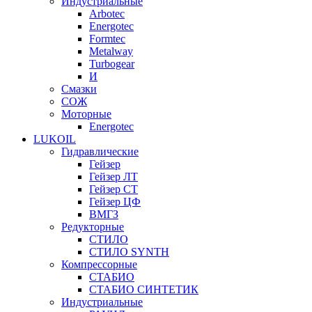
Индустриальные
Arbotec
Energotec
Formtec
Metalway
Turbogear
И
Смазки
СОЖ
Моторные
Energotec
LUKOIL
Гидравлические
Гейзер
Гейзер ЛТ
Гейзер СТ
Гейзер ЦФ
ВМГЗ
Редукторные
СТИЛО
СТИЛО SYNTH
Компрессорные
СТАБИО
СТАБИО СИНТЕТИК
Индустриальные