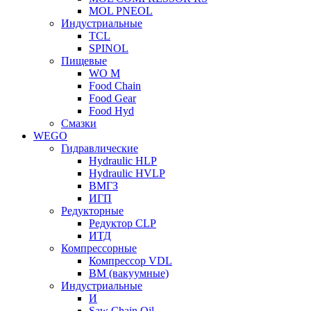
MOL PNEOL
Индустриальные
TCL
SPINOL
Пищевые
WO M
Food Chain
Food Gear
Food Hyd
Смазки
WEGO
Гидравлические
Hydraulic HLP
Hydraulic HVLP
ВМГЗ
ИГП
Редукторные
Редуктор CLP
ИТД
Компрессорные
Компрессор VDL
ВМ (вакуумные)
Индустриальные
И
Saw Chain Oil