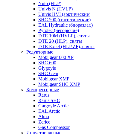
Nuto (HLP)
Univis N (HVLP)
Univis HVI (арктические)
SHC 500 (синтетические)
EAL Hydraulic (биоразлаг.)
Pyrotec (негорючие)
DTE 10M (HVLP), сняты
DTE 20 (HLP), сняты
DTE Excel (HLP ZF), сняты
Редукторные
Mobilgear 600 XP
SHC 600
Glygoyle
SHC Gear
Mobilgear XMP
Mobilgear SHC XMP
Компрессорные
Rarus
Rarus SHC
Gargoyle Arctic
EAL Arctic
Almo
Zerice
Gas Compressor
Индустриальные