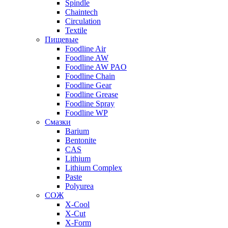
Spindle
Chaintech
Circulation
Textile
Пищевые
Foodline Air
Foodline AW
Foodline AW PAO
Foodline Chain
Foodline Gear
Foodline Grease
Foodline Spray
Foodline WP
Смазки
Barium
Bentonite
CAS
Lithium
Lithium Complex
Paste
Polyurea
СОЖ
X-Cool
X-Cut
X-Form