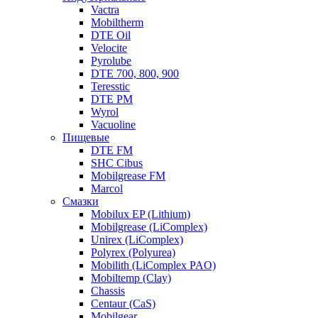
Vactra
Mobiltherm
DTE Oil
Velocite
Pyrolube
DTE 700, 800, 900
Teresstic
DTE PM
Wyrol
Vacuoline
Пищевые
DTE FM
SHC Cibus
Mobilgrease FM
Marcol
Смазки
Mobilux EP (Lithium)
Mobilgrease (LiComplex)
Unirex (LiComplex)
Polyrex (Polyurea)
Mobilith (LiComplex PAO)
Mobiltemp (Clay)
Chassis
Centaur (CaS)
Mobilgear