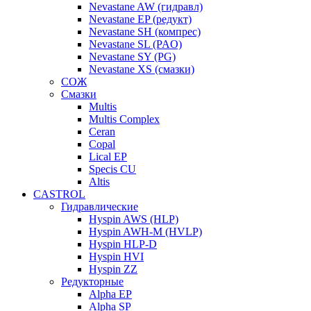
Nevastane AW (гидравл)
Nevastane EP (редукт)
Nevastane SH (компрес)
Nevastane SL (PAO)
Nevastane SY (PG)
Nevastane XS (смазки)
СОЖ
Смазки
Multis
Multis Complex
Ceran
Copal
Lical EP
Specis CU
Altis
CASTROL
Гидравлические
Hyspin AWS (HLP)
Hyspin AWH-M (HVLP)
Hyspin HLP-D
Hyspin HVI
Hyspin ZZ
Редукторные
Alpha EP
Alpha SP