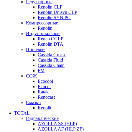
Редукторные
Renolin CLP
Renolin Unisyn CLP
Renolin SYN PG
Компрессорные
Renolin
Индустриальные
Renep CGLP
Renolin DTA
Пищевые
Cassida Grease
Cassida Fluid
Cassida Chain
FM
СОЖ
Ecocool
Ecocut
Ratak
Renocast
Смазки
Renolit
TOTAL
Гидравлические
AZOLLA ZS (HLP)
AZOLLA AF (HLP ZF)