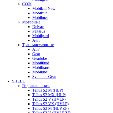
СОЖ
Mobilcut New
Mobilcut
Mobilmet
Моторные
Delvac
Pegasus
Mobilgard
Agri
Трансмиссионные
ATF
Gear
Gearlube
Mobilfluid
Mobiltrans
Mobilube
Synthetic Gear
SHELL
Гидравлические
Tellus S2 M (HLP)
Tellus S2 MХ (HLP)
Tellus S2 V (HVLP)
Tellus S2 VX (HVLP)
Tellus S3 M (HLP ZF)
Tellus S3 V (HVLP ZF)