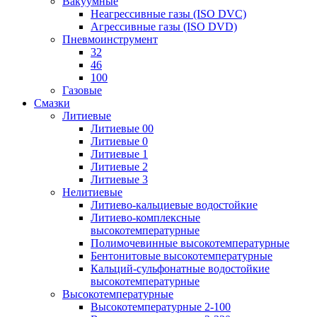
Вакуумные
Неагрессивные газы (ISO DVC)
Агрессивные газы (ISO DVD)
Пневмоинструмент
32
46
100
Газовые
Смазки
Литиевые
Литиевые 00
Литиевые 0
Литиевые 1
Литиевые 2
Литиевые 3
Нелитиевые
Литиево-кальциевые водостойкие
Литиево-комплексные
высокотемпературные
Полимочевинные высокотемпературные
Бентонитовые высокотемпературные
Кальций-сульфонатные водостойкие
высокотемпературные
Высокотемпературные
Высокотемпературные 2-100