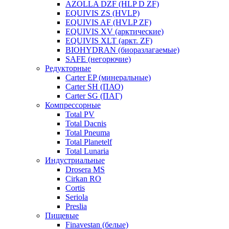
AZOLLA DZF (HLP D ZF)
EQUIVIS ZS (HVLP)
EQUIVIS AF (HVLP ZF)
EQUIVIS XV (арктические)
EQUIVIS XLT (аркт. ZF)
BIOHYDRAN (биоразлагаемые)
SAFE (негорючие)
Редукторные
Carter EP (минеральные)
Carter SH (ПАО)
Carter SG (ПАГ)
Компрессорные
Total PV
Total Dacnis
Total Pneuma
Total Planetelf
Total Lunaria
Индустриальные
Drosera MS
Cirkan RO
Cortis
Seriola
Preslia
Пищевые
Finavestan (белые)