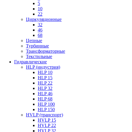
5
10
22
Циркуляционные
32
46
68
Цепные
Турбинные
Трансформаторные
Текстильные
Гидравлические
HLP (индустрия)
HLP 10
HLP 15
HLP 22
HLP 32
HLP 46
HLP 68
HLP 100
HLP 150
HVLP (транспорт)
HVLP 15
HVLP 22
HVLP 32