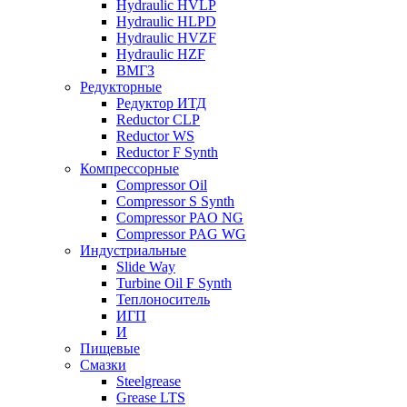
Hydraulic HVLP
Hydraulic HLPD
Hydraulic HVZF
Hydraulic HZF
ВМГЗ
Редукторные
Редуктор ИТД
Reductor CLP
Reductor WS
Reductor F Synth
Компрессорные
Compressor Oil
Compressor S Synth
Compressor PAO NG
Compressor PAG WG
Индустриальные
Slide Way
Turbine Oil F Synth
Теплоноситель
ИГП
И
Пищевые
Смазки
Steelgrease
Grease LTS