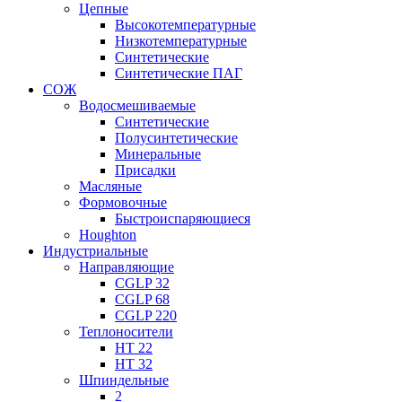
Цепные
Высокотемпературные
Низкотемпературные
Синтетические
Синтетические ПАГ
СОЖ
Водосмешиваемые
Синтетические
Полусинтетические
Минеральные
Присадки
Масляные
Формовочные
Быстроиспаряющиеся
Houghton
Индустриальные
Направляющие
CGLP 32
CGLP 68
CGLP 220
Теплоносители
HT 22
HT 32
Шпиндельные
2