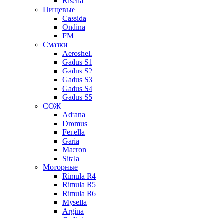
Risella
Пищевые
Cassida
Ondina
FM
Смазки
Aeroshell
Gadus S1
Gadus S2
Gadus S3
Gadus S4
Gadus S5
СОЖ
Adrana
Dromus
Fenella
Garia
Macron
Sitala
Моторные
Rimula R4
Rimula R5
Rimula R6
Mysella
Argina