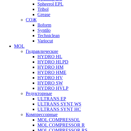
Spheerol EPL
Tribol
Grease
СОЖ
Iloform
Syntilo
Techniclean
Variocut
MOL
Гидравлические
HYDRO HL
HYDRO HLPD
HYDRO HM
HYDRO HME
HYDRO HV
HYDRO SW
HYDRO HVLP
Редукторные
ULTRANS EP
ULTRANS SYNT WS
ULTRANS SYNT HC
Компрессорные
MOL COMPRESSOL
MOL COMPRESSOR R
MOL COMPRESSOR RS