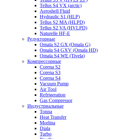
Tellus S4 VX (arctic)
Aeroshell Fluid
Hydraulic S1 (HLP)
Tellus S2 MA (HLPD)
Tellus S2 VA (HVLPD)
Naturelle HF-E
Редукторные
Omala S2 GX (Omala G)
Omala S4 GXV (Omala HD)
Omala S4 WE (Tivela)
Компрессорные
Corena S2
Corena S3
Corena S4
Vacuum Pump
Air Tool
Refrigeration
Gas Compressor
Индустриальные
Tonna
Heat Transfer
Morlina
Diala
Turbo