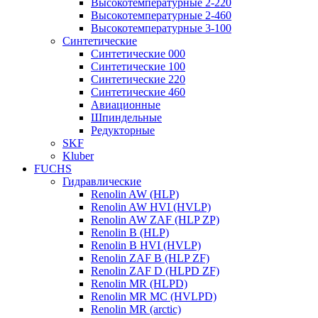
Высокотемпературные 2-220
Высокотемпературные 2-460
Высокотемпературные 3-100
Синтетические
Синтетические 000
Синтетические 100
Синтетические 220
Синтетические 460
Авиационные
Шпиндельные
Редукторные
SKF
Kluber
FUCHS
Гидравлические
Renolin AW (HLP)
Renolin AW HVI (HVLP)
Renolin AW ZAF (HLP ZP)
Renolin B (HLP)
Renolin B HVI (HVLP)
Renolin ZAF B (HLP ZF)
Renolin ZAF D (HLPD ZF)
Renolin MR (HLPD)
Renolin MR MC (HVLPD)
Renolin MR (arctic)