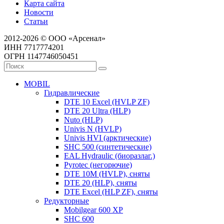
Карта сайта
Новости
Статьи
2012-2026 © ООО «Арсенал»
ИНН 7717774201
ОГРН 1147746050451
MOBIL
Гидравлические
DTE 10 Excel (HVLP ZF)
DTE 20 Ultra (HLP)
Nuto (HLP)
Univis N (HVLP)
Univis HVI (арктические)
SHC 500 (синтетические)
EAL Hydraulic (биоразлаг.)
Pyrotec (негорючие)
DTE 10M (HVLP), сняты
DTE 20 (HLP), сняты
DTE Excel (HLP ZF), сняты
Редукторные
Mobilgear 600 XP
SHC 600