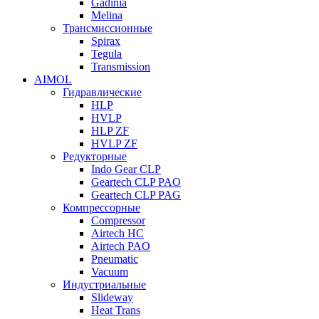
Gadinia
Melina
Трансмиссионные
Spirax
Tegula
Transmission
AIMOL
Гидравлические
HLP
HVLP
HLP ZF
HVLP ZF
Редукторные
Indo Gear CLP
Geartech CLP PAO
Geartech CLP PAG
Компрессорные
Compressor
Airtech HC
Airtech PAO
Pneumatic
Vacuum
Индустриальные
Slideway
Heat Trans