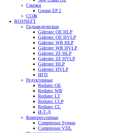
Смазки
Grease EP 2
СОЖ
ROSNEFT
Гидравлические
Gidrotec OE HLP
Gidrotec OE HVLP
Gidrotec WR HLP
Gidrotec WR HVLP
Gidrotec ZF HLP
Gidrotec ZF HVLP
Gidrotec HLP
Gidrotec HVLP
ИГП
Редукторные
Redutec OE
Redutec WR
Redutec LT
Redutec CLP
Redutec CL
И-Т-Д
Компрессорные
Compressor Syngas
Compressor VDL