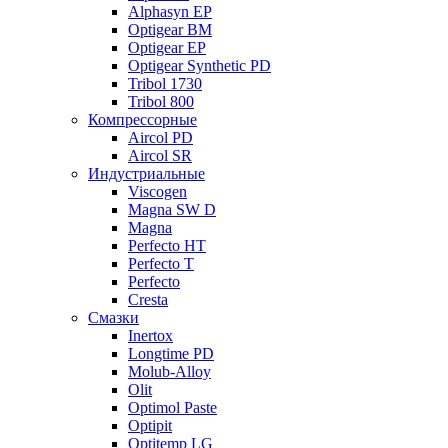
Alphasyn EP
Optigear BM
Optigear EP
Optigear Synthetic PD
Tribol 1730
Tribol 800
Компрессорные
Aircol PD
Aircol SR
Индустриальные
Viscogen
Magna SW D
Magna
Perfecto HT
Perfecto T
Perfecto
Cresta
Смазки
Inertox
Longtime PD
Molub-Alloy
Olit
Optimol Paste
Optipit
Optitemp LG