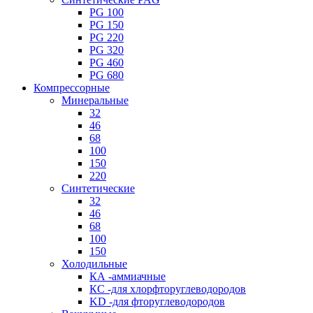
PG 100
PG 150
PG 220
PG 320
PG 460
PG 680
Компрессорные
Минеральные
32
46
68
100
150
220
Синтетические
32
46
68
100
150
Холодильные
КА -аммиачные
КС -для хлорфторуглеводородов
KD -для фторуглеводородов