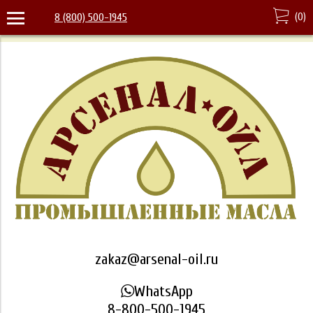
(
0
)
8 (800) 500-1945
zakaz@arsenal-oil.ru
WhatsApp
8-800-500-1945