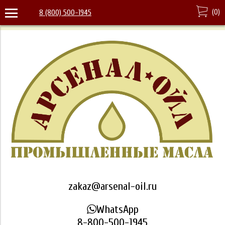
(
0
)
8 (800) 500-1945
zakaz@arsenal-oil.ru
WhatsApp
8-800-500-1945