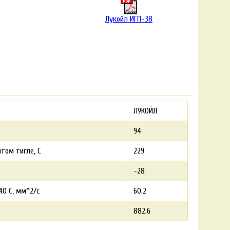
Лукойл ИГП-38
ЛУКОЙЛ
94
том тигле, С
229
-28
40 С, мм^2/c
60.2
882.6