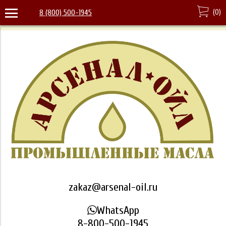
(
0
)
8 (800) 500-1945
zakaz@arsenal-oil.ru
WhatsApp
8-800-500-1945