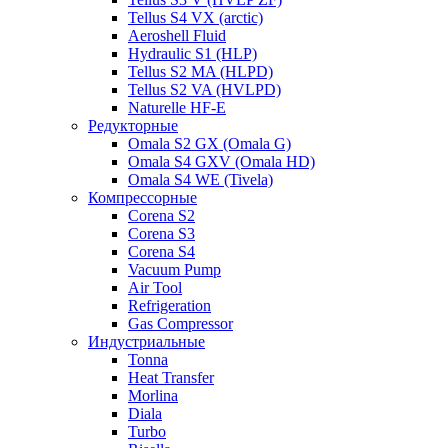
Tellus S4 VX (arctic)
Aeroshell Fluid
Hydraulic S1 (HLP)
Tellus S2 MA (HLPD)
Tellus S2 VA (HVLPD)
Naturelle HF-E
Редукторные
Omala S2 GX (Omala G)
Omala S4 GXV (Omala HD)
Omala S4 WE (Tivela)
Компрессорные
Corena S2
Corena S3
Corena S4
Vacuum Pump
Air Tool
Refrigeration
Gas Compressor
Индустриальные
Tonna
Heat Transfer
Morlina
Diala
Turbo