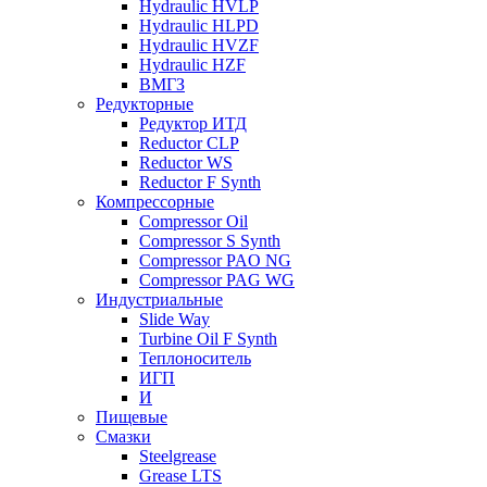
Hydraulic HVLP
Hydraulic HLPD
Hydraulic HVZF
Hydraulic HZF
ВМГЗ
Редукторные
Редуктор ИТД
Reductor CLP
Reductor WS
Reductor F Synth
Компрессорные
Compressor Oil
Compressor S Synth
Compressor PAO NG
Compressor PAG WG
Индустриальные
Slide Way
Turbine Oil F Synth
Теплоноситель
ИГП
И
Пищевые
Смазки
Steelgrease
Grease LTS