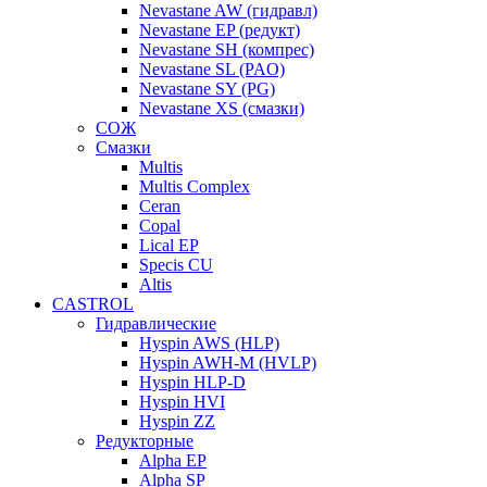
Nevastane AW (гидравл)
Nevastane EP (редукт)
Nevastane SH (компрес)
Nevastane SL (PAO)
Nevastane SY (PG)
Nevastane XS (смазки)
СОЖ
Смазки
Multis
Multis Complex
Ceran
Copal
Lical EP
Specis CU
Altis
CASTROL
Гидравлические
Hyspin AWS (HLP)
Hyspin AWH-M (HVLP)
Hyspin HLP-D
Hyspin HVI
Hyspin ZZ
Редукторные
Alpha EP
Alpha SP