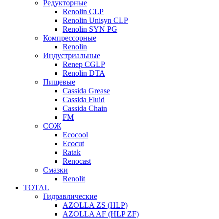
Редукторные
Renolin CLP
Renolin Unisyn CLP
Renolin SYN PG
Компрессорные
Renolin
Индустриальные
Renep CGLP
Renolin DTA
Пищевые
Cassida Grease
Cassida Fluid
Cassida Chain
FM
СОЖ
Ecocool
Ecocut
Ratak
Renocast
Смазки
Renolit
TOTAL
Гидравлические
AZOLLA ZS (HLP)
AZOLLA AF (HLP ZF)