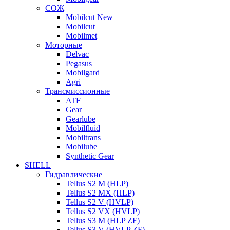
СОЖ
Mobilcut New
Mobilcut
Mobilmet
Моторные
Delvac
Pegasus
Mobilgard
Agri
Трансмиссионные
ATF
Gear
Gearlube
Mobilfluid
Mobiltrans
Mobilube
Synthetic Gear
SHELL
Гидравлические
Tellus S2 M (HLP)
Tellus S2 MХ (HLP)
Tellus S2 V (HVLP)
Tellus S2 VX (HVLP)
Tellus S3 M (HLP ZF)
Tellus S3 V (HVLP ZF)