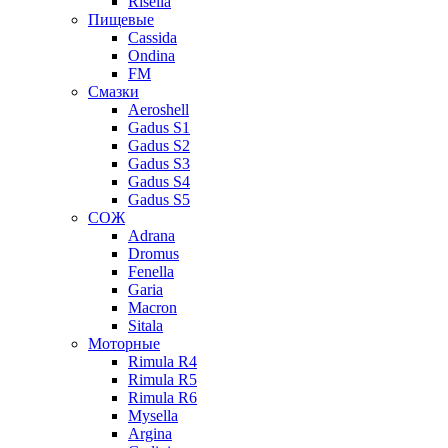
Risella
Пищевые
Cassida
Ondina
FM
Смазки
Aeroshell
Gadus S1
Gadus S2
Gadus S3
Gadus S4
Gadus S5
СОЖ
Adrana
Dromus
Fenella
Garia
Macron
Sitala
Моторные
Rimula R4
Rimula R5
Rimula R6
Mysella
Argina