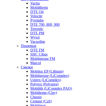
Vactra
Mobiltherm
DTE Oil
Velocite
Pyrolube
DTE 700, 800, 900
Teresstic
DTE PM
Wyrol
Vacuoline
Пищевые
DTE FM
SHC Cibus
Mobilgrease FM
Marcol
Смазки
Mobilux EP (Lithium)
Mobilgrease (LiComplex)
Unirex (LiComplex)
Polyrex (Polyurea)
Mobilith (LiComplex PAO)
Mobiltemp (Clay)
Chassis
Centaur (CaS)
Mobilgear