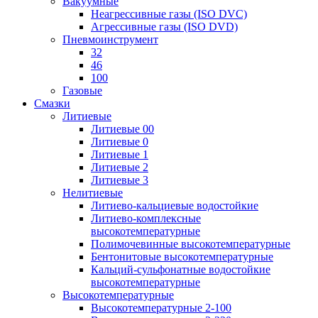
Вакуумные
Неагрессивные газы (ISO DVC)
Агрессивные газы (ISO DVD)
Пневмоинструмент
32
46
100
Газовые
Смазки
Литиевые
Литиевые 00
Литиевые 0
Литиевые 1
Литиевые 2
Литиевые 3
Нелитиевые
Литиево-кальциевые водостойкие
Литиево-комплексные
высокотемпературные
Полимочевинные высокотемпературные
Бентонитовые высокотемпературные
Кальций-сульфонатные водостойкие
высокотемпературные
Высокотемпературные
Высокотемпературные 2-100