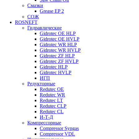
Смазки
Grease EP 2
СОЖ
ROSNEFT
Гидравлические
Gidrotec OE HLP
Gidrotec OE HVLP
Gidrotec WR HLP
Gidrotec WR HVLP
Gidrotec ZF HLP
Gidrotec ZF HVLP
Gidrotec HLP
Gidrotec HVLP
ИГП
Редукторные
Redutec OE
Redutec WR
Redutec LT
Redutec CLP
Redutec CL
И-Т-Д
Компрессорные
Compressor Syngas
Compressor VDL