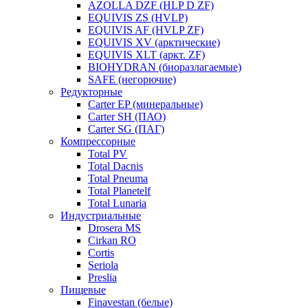
AZOLLA DZF (HLP D ZF)
EQUIVIS ZS (HVLP)
EQUIVIS AF (HVLP ZF)
EQUIVIS XV (арктические)
EQUIVIS XLT (аркт. ZF)
BIOHYDRAN (биоразлагаемые)
SAFE (негорючие)
Редукторные
Carter EP (минеральные)
Carter SH (ПАО)
Carter SG (ПАГ)
Компрессорные
Total PV
Total Dacnis
Total Pneuma
Total Planetelf
Total Lunaria
Индустриальные
Drosera MS
Cirkan RO
Cortis
Seriola
Preslia
Пищевые
Finavestan (белые)