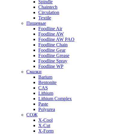
Spindle
Chaintech
Circulation
Textile
Пищевые
Foodline Air
Foodline AW
Foodline AW PAO
Foodline Chain
Foodline Gear
Foodline Grease
Foodline Spray
Foodline WP
Смазки
Barium
Bentonite
CAS
Lithium
Lithium Complex
Paste
Polyurea
СОЖ
X-Cool
X-Cut
X-Form