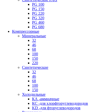
PG 100
PG 150
PG 220
PG 320
PG 460
PG 680
Компрессорные
Минеральные
32
46
68
100
150
220
Синтетические
32
46
68
100
150
Холодильные
КА -аммиачные
КС -для хлорфторуглеводородов
KD -для фторуглеводородов