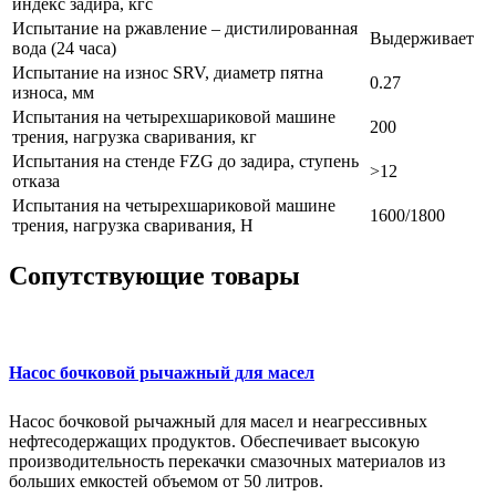
индекс задира, кгс
Испытание на ржавление – дистилированная
Выдерживает
вода (24 часа)
Испытание на износ SRV, диаметр пятна
0.27
износа, мм
Испытания на четырехшариковой машине
200
трения, нагрузка сваривания, кг
Испытания на стенде FZG до задира, ступень
>12
отказа
Испытания на четырехшариковой машине
1600/1800
трения, нагрузка сваривания, Н
Сопутствующие товары
Насос бочковой рычажный для масел
Насос бочковой рычажный для масел и неагрессивных
нефтесодержащих продуктов. Обеспечивает высокую
производительность перекачки смазочных материалов из
больших емкостей объемом от 50 литров.