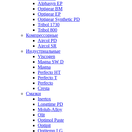
Alphasyn EP
Optigear BM
Optigear EP
Optigear Synthetic PD
Tribol 1730
Tribol 800
Компрессорные
Aircol PD
Aircol SR
Индустриальные
Viscogen
Magna SW D
Magna
Perfecto HT
Perfecto T
Perfecto
Cresta
Смазки
Inertox
Longtime PD
Molub-Alloy
Olit
Optimol Paste
Optipit
Optitemp LG