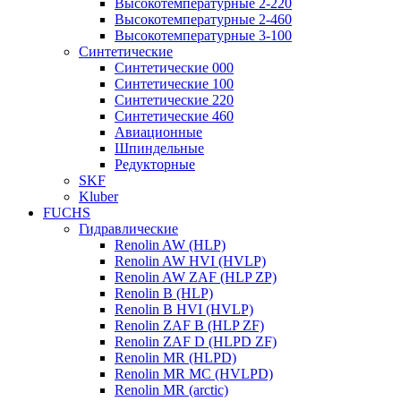
Высокотемпературные 2-220
Высокотемпературные 2-460
Высокотемпературные 3-100
Синтетические
Синтетические 000
Синтетические 100
Синтетические 220
Синтетические 460
Авиационные
Шпиндельные
Редукторные
SKF
Kluber
FUCHS
Гидравлические
Renolin AW (HLP)
Renolin AW HVI (HVLP)
Renolin AW ZAF (HLP ZP)
Renolin B (HLP)
Renolin B HVI (HVLP)
Renolin ZAF B (HLP ZF)
Renolin ZAF D (HLPD ZF)
Renolin MR (HLPD)
Renolin MR MC (HVLPD)
Renolin MR (arctic)