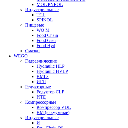
MOL PNEOL
Индустриальные
TCL
SPINOL
Пищевые
WO M
Food Chain
Food Gear
Food Hyd
Смазки
WEGO
Гидравлические
Hydraulic HLP
Hydraulic HVLP
ВМГЗ
ИГП
Редукторные
Редуктор CLP
ИТД
Компрессорные
Компрессор VDL
ВМ (вакуумные)
Индустриальные
И
Saw Chain Oil