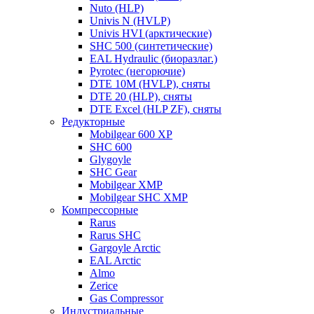
Nuto (HLP)
Univis N (HVLP)
Univis HVI (арктические)
SHC 500 (синтетические)
EAL Hydraulic (биоразлаг.)
Pyrotec (негорючие)
DTE 10M (HVLP), сняты
DTE 20 (HLP), сняты
DTE Excel (HLP ZF), сняты
Редукторные
Mobilgear 600 XP
SHC 600
Glygoyle
SHC Gear
Mobilgear XMP
Mobilgear SHC XMP
Компрессорные
Rarus
Rarus SHC
Gargoyle Arctic
EAL Arctic
Almo
Zerice
Gas Compressor
Индустриальные