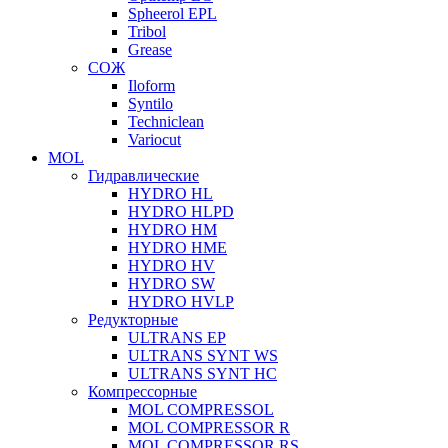
Spheerol EPL
Tribol
Grease
СОЖ
Iloform
Syntilo
Techniclean
Variocut
MOL
Гидравлические
HYDRO HL
HYDRO HLPD
HYDRO HM
HYDRO HME
HYDRO HV
HYDRO SW
HYDRO HVLP
Редукторные
ULTRANS EP
ULTRANS SYNT WS
ULTRANS SYNT HC
Компрессорные
MOL COMPRESSOL
MOL COMPRESSOR R
MOL COMPRESSOR RS