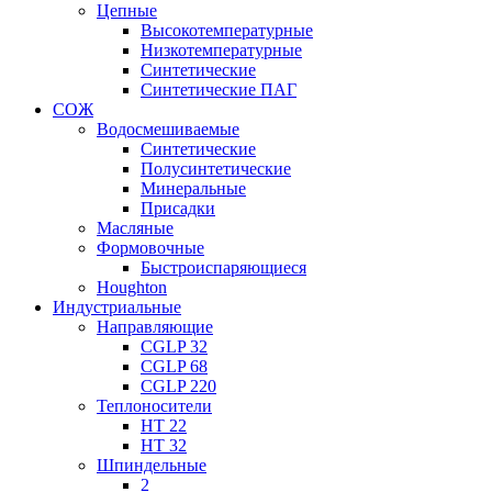
Цепные
Высокотемпературные
Низкотемпературные
Синтетические
Синтетические ПАГ
СОЖ
Водосмешиваемые
Синтетические
Полусинтетические
Минеральные
Присадки
Масляные
Формовочные
Быстроиспаряющиеся
Houghton
Индустриальные
Направляющие
CGLP 32
CGLP 68
CGLP 220
Теплоносители
HT 22
HT 32
Шпиндельные
2