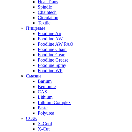
Heat Trans
Spindle
Chaintech
Circulation
Textile
Пищевые
Foodline Air
Foodline AW
Foodline AW PAO
Foodline Chain
Foodline Gear
Foodline Grease
Foodline Spray
Foodline WP
Смазки
Barium
Bentonite
CAS
Lithium
Lithium Complex
Paste
Polyurea
СОЖ
X-Cool
X-Cut