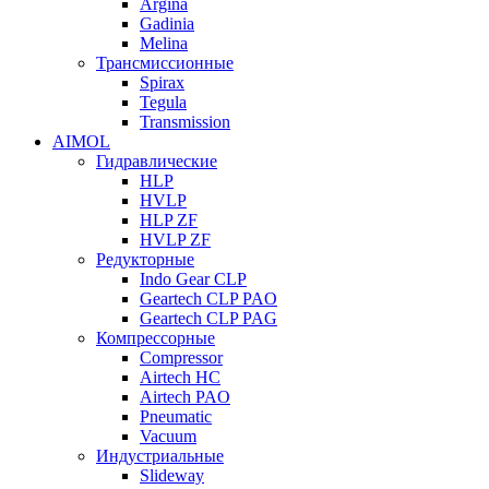
Argina
Gadinia
Melina
Трансмиссионные
Spirax
Tegula
Transmission
AIMOL
Гидравлические
HLP
HVLP
HLP ZF
HVLP ZF
Редукторные
Indo Gear CLP
Geartech CLP PAO
Geartech CLP PAG
Компрессорные
Compressor
Airtech HC
Airtech PAO
Pneumatic
Vacuum
Индустриальные
Slideway