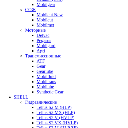
Mobilgear
СОЖ
Mobilcut New
Mobilcut
Mobilmet
Моторные
Delvac
Pegasus
Mobilgard
Agri
Трансмиссионные
ATF
Gear
Gearlube
Mobilfluid
Mobiltrans
Mobilube
Synthetic Gear
SHELL
Гидравлические
Tellus S2 M (HLP)
Tellus S2 MХ (HLP)
Tellus S2 V (HVLP)
Tellus S2 VX (HVLP)
Tellus S3 M (HLP ZF)