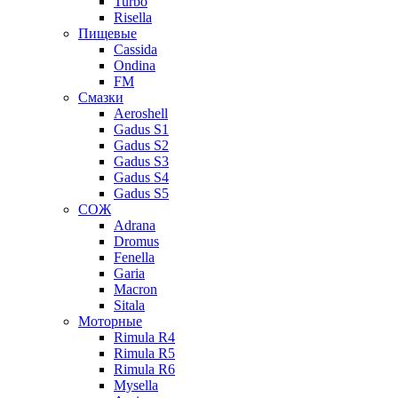
Turbo
Risella
Пищевые
Cassida
Ondina
FM
Смазки
Aeroshell
Gadus S1
Gadus S2
Gadus S3
Gadus S4
Gadus S5
СОЖ
Adrana
Dromus
Fenella
Garia
Macron
Sitala
Моторные
Rimula R4
Rimula R5
Rimula R6
Mysella