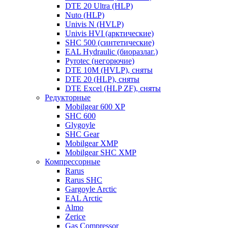
DTE 20 Ultra (HLP)
Nuto (HLP)
Univis N (HVLP)
Univis HVI (арктические)
SHC 500 (синтетические)
EAL Hydraulic (биоразлаг.)
Pyrotec (негорючие)
DTE 10M (HVLP), сняты
DTE 20 (HLP), сняты
DTE Excel (HLP ZF), сняты
Редукторные
Mobilgear 600 XP
SHC 600
Glygoyle
SHC Gear
Mobilgear XMP
Mobilgear SHC XMP
Компрессорные
Rarus
Rarus SHC
Gargoyle Arctic
EAL Arctic
Almo
Zerice
Gas Compressor