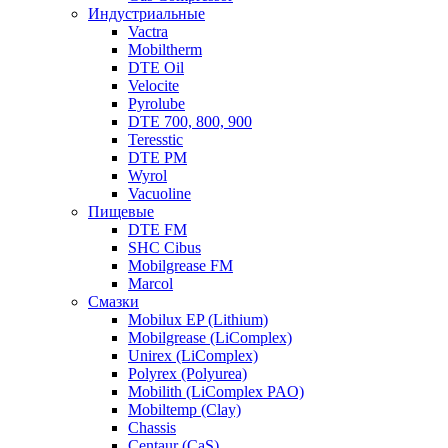
Индустриальные
Vactra
Mobiltherm
DTE Oil
Velocite
Pyrolube
DTE 700, 800, 900
Teresstic
DTE PM
Wyrol
Vacuoline
Пищевые
DTE FM
SHC Cibus
Mobilgrease FM
Marcol
Смазки
Mobilux EP (Lithium)
Mobilgrease (LiComplex)
Unirex (LiComplex)
Polyrex (Polyurea)
Mobilith (LiComplex PAO)
Mobiltemp (Clay)
Chassis
Centaur (CaS)