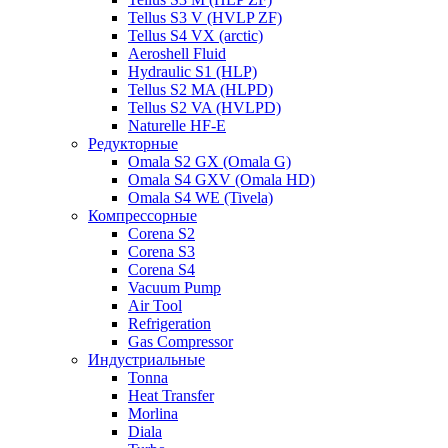
Tellus S3 V (HVLP ZF)
Tellus S4 VX (arctic)
Aeroshell Fluid
Hydraulic S1 (HLP)
Tellus S2 MA (HLPD)
Tellus S2 VA (HVLPD)
Naturelle HF-E
Редукторные
Omala S2 GX (Omala G)
Omala S4 GXV (Omala HD)
Omala S4 WE (Tivela)
Компрессорные
Corena S2
Corena S3
Corena S4
Vacuum Pump
Air Tool
Refrigeration
Gas Compressor
Индустриальные
Tonna
Heat Transfer
Morlina
Diala