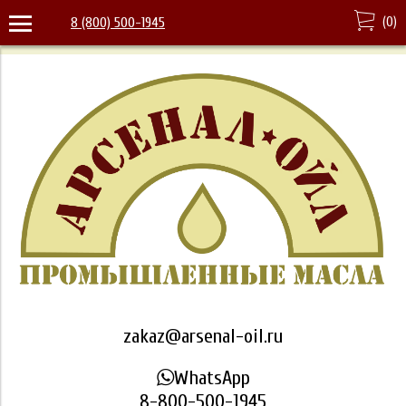
(
0
)
8 (800) 500-1945
zakaz@arsenal-oil.ru
WhatsApp
8-800-500-1945