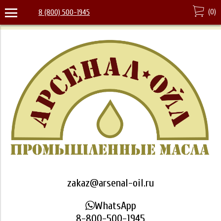
(
0
)
8 (800) 500-1945
zakaz@arsenal-oil.ru
WhatsApp
8-800-500-1945