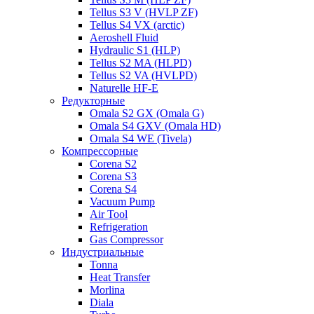
Tellus S3 V (HVLP ZF)
Tellus S4 VX (arctic)
Aeroshell Fluid
Hydraulic S1 (HLP)
Tellus S2 MA (HLPD)
Tellus S2 VA (HVLPD)
Naturelle HF-E
Редукторные
Omala S2 GX (Omala G)
Omala S4 GXV (Omala HD)
Omala S4 WE (Tivela)
Компрессорные
Corena S2
Corena S3
Corena S4
Vacuum Pump
Air Tool
Refrigeration
Gas Compressor
Индустриальные
Tonna
Heat Transfer
Morlina
Diala