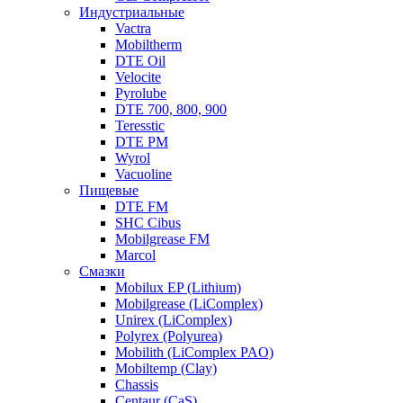
Индустриальные
Vactra
Mobiltherm
DTE Oil
Velocite
Pyrolube
DTE 700, 800, 900
Teresstic
DTE PM
Wyrol
Vacuoline
Пищевые
DTE FM
SHC Cibus
Mobilgrease FM
Marcol
Смазки
Mobilux EP (Lithium)
Mobilgrease (LiComplex)
Unirex (LiComplex)
Polyrex (Polyurea)
Mobilith (LiComplex PAO)
Mobiltemp (Clay)
Chassis
Centaur (CaS)