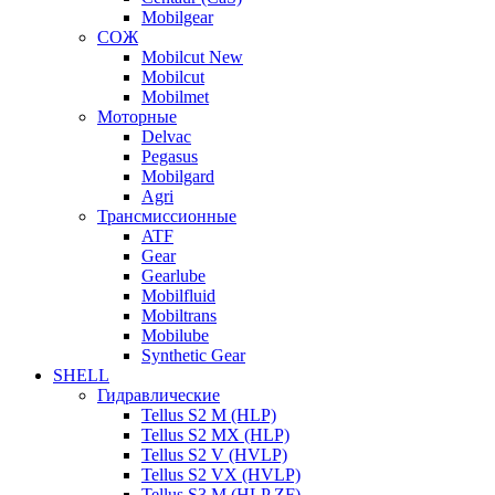
Mobilgear
СОЖ
Mobilcut New
Mobilcut
Mobilmet
Моторные
Delvac
Pegasus
Mobilgard
Agri
Трансмиссионные
ATF
Gear
Gearlube
Mobilfluid
Mobiltrans
Mobilube
Synthetic Gear
SHELL
Гидравлические
Tellus S2 M (HLP)
Tellus S2 MХ (HLP)
Tellus S2 V (HVLP)
Tellus S2 VX (HVLP)
Tellus S3 M (HLP ZF)