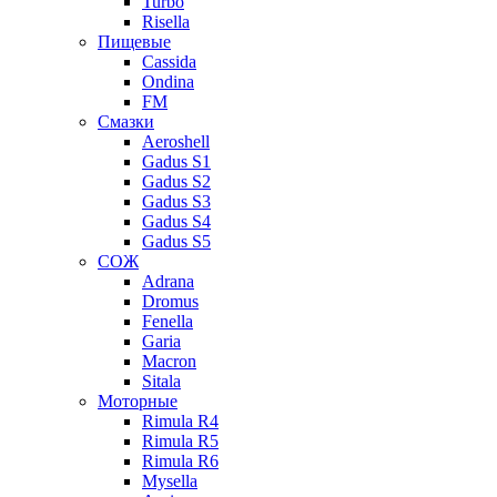
Turbo
Risella
Пищевые
Cassida
Ondina
FM
Смазки
Aeroshell
Gadus S1
Gadus S2
Gadus S3
Gadus S4
Gadus S5
СОЖ
Adrana
Dromus
Fenella
Garia
Macron
Sitala
Моторные
Rimula R4
Rimula R5
Rimula R6
Mysella