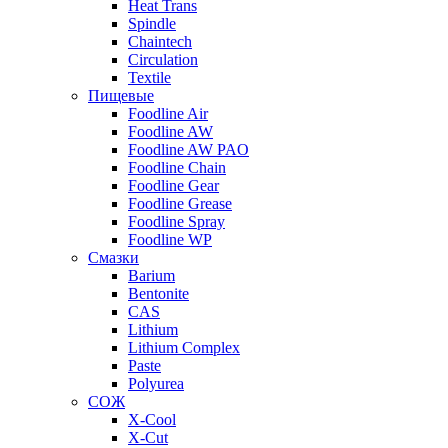
Heat Trans
Spindle
Chaintech
Circulation
Textile
Пищевые
Foodline Air
Foodline AW
Foodline AW PAO
Foodline Chain
Foodline Gear
Foodline Grease
Foodline Spray
Foodline WP
Смазки
Barium
Bentonite
CAS
Lithium
Lithium Complex
Paste
Polyurea
СОЖ
X-Cool
X-Cut