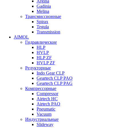
Argina
Gadinia
Melina
Трансмиссионные
Spirax
Tegula
Transmission
AIMOL
Гидравлические
HLP
HVLP
HLP ZF
HVLP ZF
Редукторные
Indo Gear CLP
Geartech CLP PAO
Geartech CLP PAG
Компрессорные
Compressor
Airtech HC
Airtech PAO
Pneumatic
Vacuum
Индустриальные
Slideway