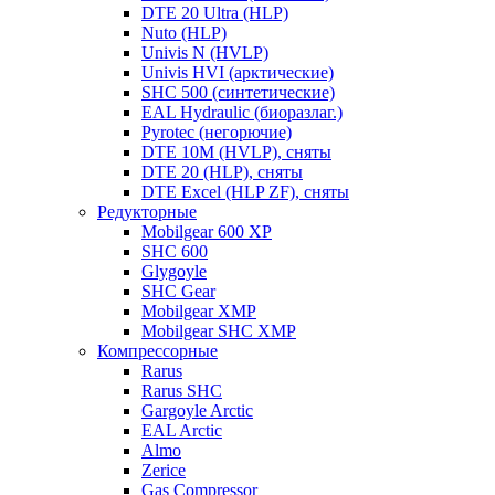
DTE 20 Ultra (HLP)
Nuto (HLP)
Univis N (HVLP)
Univis HVI (арктические)
SHC 500 (синтетические)
EAL Hydraulic (биоразлаг.)
Pyrotec (негорючие)
DTE 10M (HVLP), сняты
DTE 20 (HLP), сняты
DTE Excel (HLP ZF), сняты
Редукторные
Mobilgear 600 XP
SHC 600
Glygoyle
SHC Gear
Mobilgear XMP
Mobilgear SHC XMP
Компрессорные
Rarus
Rarus SHC
Gargoyle Arctic
EAL Arctic
Almo
Zerice
Gas Compressor