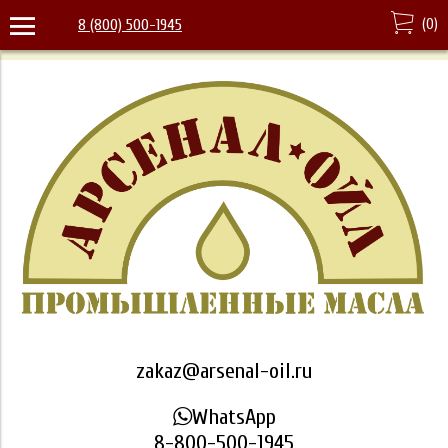
(
0
)
8 (800) 500-1945
zakaz@arsenal-oil.ru
WhatsApp
8-800-500-1945