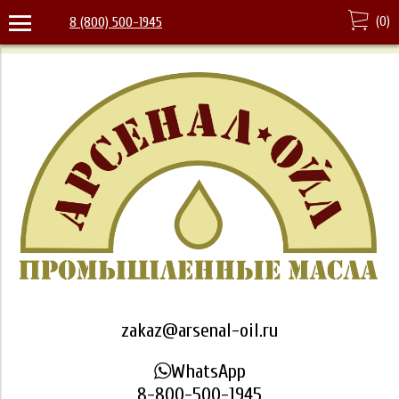
(
0
)
8 (800) 500-1945
zakaz@arsenal-oil.ru
WhatsApp
8-800-500-1945