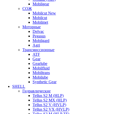
Mobilgear
СОЖ
Mobilcut New
Mobilcut
Mobilmet
Моторные
Delvac
Pegasus
Mobilgard
Agri
Трансмиссионные
ATF
Gear
Gearlube
Mobilfluid
Mobiltrans
Mobilube
Synthetic Gear
SHELL
Гидравлические
Tellus S2 M (HLP)
Tellus S2 MХ (HLP)
Tellus S2 V (HVLP)
Tellus S2 VX (HVLP)
Tellus S3 M (HLP ZF)