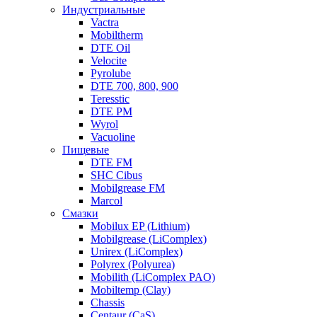
Индустриальные
Vactra
Mobiltherm
DTE Oil
Velocite
Pyrolube
DTE 700, 800, 900
Teresstic
DTE PM
Wyrol
Vacuoline
Пищевые
DTE FM
SHC Cibus
Mobilgrease FM
Marcol
Смазки
Mobilux EP (Lithium)
Mobilgrease (LiComplex)
Unirex (LiComplex)
Polyrex (Polyurea)
Mobilith (LiComplex PAO)
Mobiltemp (Clay)
Chassis
Centaur (CaS)