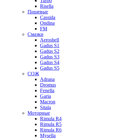
Turbo
Risella
Пищевые
Cassida
Ondina
FM
Смазки
Aeroshell
Gadus S1
Gadus S2
Gadus S3
Gadus S4
Gadus S5
СОЖ
Adrana
Dromus
Fenella
Garia
Macron
Sitala
Моторные
Rimula R4
Rimula R5
Rimula R6
Mysella