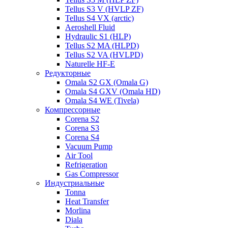
Tellus S3 V (HVLP ZF)
Tellus S4 VX (arctic)
Aeroshell Fluid
Hydraulic S1 (HLP)
Tellus S2 MA (HLPD)
Tellus S2 VA (HVLPD)
Naturelle HF-E
Редукторные
Omala S2 GX (Omala G)
Omala S4 GXV (Omala HD)
Omala S4 WE (Tivela)
Компрессорные
Corena S2
Corena S3
Corena S4
Vacuum Pump
Air Tool
Refrigeration
Gas Compressor
Индустриальные
Tonna
Heat Transfer
Morlina
Diala