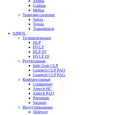
Argina
Gadinia
Melina
Трансмиссионные
Spirax
Tegula
Transmission
AIMOL
Гидравлические
HLP
HVLP
HLP ZF
HVLP ZF
Редукторные
Indo Gear CLP
Geartech CLP PAO
Geartech CLP PAG
Компрессорные
Compressor
Airtech HC
Airtech PAO
Pneumatic
Vacuum
Индустриальные
Slideway