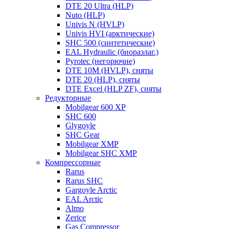
DTE 20 Ultra (HLP)
Nuto (HLP)
Univis N (HVLP)
Univis HVI (арктические)
SHC 500 (синтетические)
EAL Hydraulic (биоразлаг.)
Pyrotec (негорючие)
DTE 10M (HVLP), сняты
DTE 20 (HLP), сняты
DTE Excel (HLP ZF), сняты
Редукторные
Mobilgear 600 XP
SHC 600
Glygoyle
SHC Gear
Mobilgear XMP
Mobilgear SHC XMP
Компрессорные
Rarus
Rarus SHC
Gargoyle Arctic
EAL Arctic
Almo
Zerice
Gas Compressor