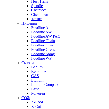
Heat Trans
Spindle
Chaintech
Circulation
Textile
Пищевые
Foodline Air
Foodline AW
Foodline AW PAO
Foodline Chain
Foodline Gear
Foodline Grease
Foodline Spray
Foodline WP
Смазки
Barium
Bentonite
CAS
Lithium
Lithium Complex
Paste
Polyurea
СОЖ
X-Cool
X-Cut