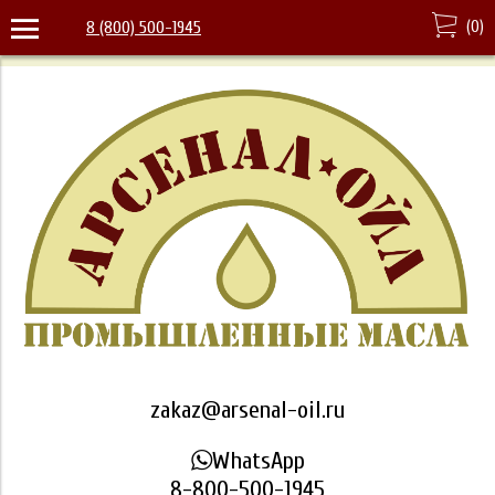
(
0
)
8 (800) 500-1945
zakaz@arsenal-oil.ru
WhatsApp
8-800-500-1945