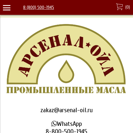
(
0
)
8 (800) 500-1945
zakaz@arsenal-oil.ru
WhatsApp
8-800-500-1945