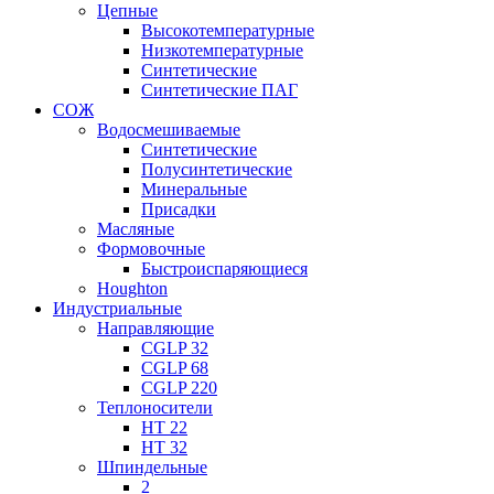
Цепные
Высокотемпературные
Низкотемпературные
Синтетические
Синтетические ПАГ
СОЖ
Водосмешиваемые
Синтетические
Полусинтетические
Минеральные
Присадки
Масляные
Формовочные
Быстроиспаряющиеся
Houghton
Индустриальные
Направляющие
CGLP 32
CGLP 68
CGLP 220
Теплоносители
HT 22
HT 32
Шпиндельные
2