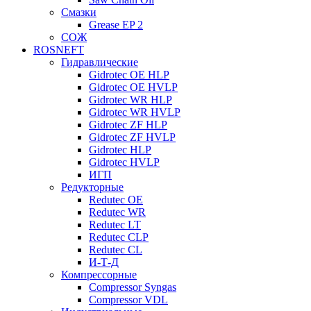
Смазки
Grease EP 2
СОЖ
ROSNEFT
Гидравлические
Gidrotec OE HLP
Gidrotec OE HVLP
Gidrotec WR HLP
Gidrotec WR HVLP
Gidrotec ZF HLP
Gidrotec ZF HVLP
Gidrotec HLP
Gidrotec HVLP
ИГП
Редукторные
Redutec OE
Redutec WR
Redutec LT
Redutec CLP
Redutec CL
И-Т-Д
Компрессорные
Compressor Syngas
Compressor VDL