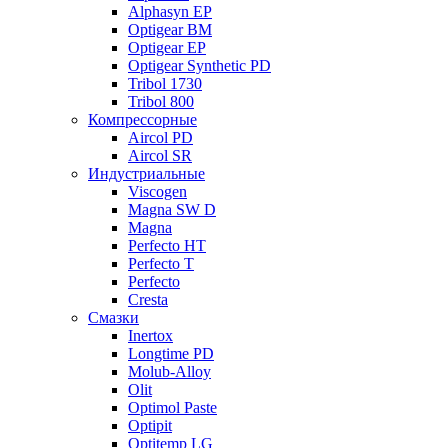
Alphasyn EP
Optigear BM
Optigear EP
Optigear Synthetic PD
Tribol 1730
Tribol 800
Компрессорные
Aircol PD
Aircol SR
Индустриальные
Viscogen
Magna SW D
Magna
Perfecto HT
Perfecto T
Perfecto
Cresta
Смазки
Inertox
Longtime PD
Molub-Alloy
Olit
Optimol Paste
Optipit
Optitemp LG