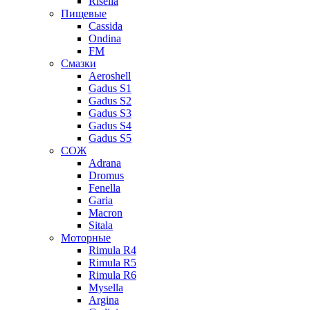
Risella
Пищевые
Cassida
Ondina
FM
Смазки
Aeroshell
Gadus S1
Gadus S2
Gadus S3
Gadus S4
Gadus S5
СОЖ
Adrana
Dromus
Fenella
Garia
Macron
Sitala
Моторные
Rimula R4
Rimula R5
Rimula R6
Mysella
Argina