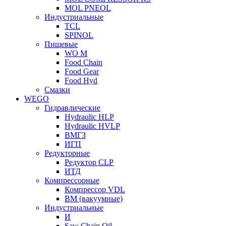
MOL PNEOL
Индустриальные
TCL
SPINOL
Пищевые
WO M
Food Chain
Food Gear
Food Hyd
Смазки
WEGO
Гидравлические
Hydraulic HLP
Hydraulic HVLP
ВМГЗ
ИГП
Редукторные
Редуктор CLP
ИТД
Компрессорные
Компрессор VDL
ВМ (вакуумные)
Индустриальные
И
Saw Chain Oil