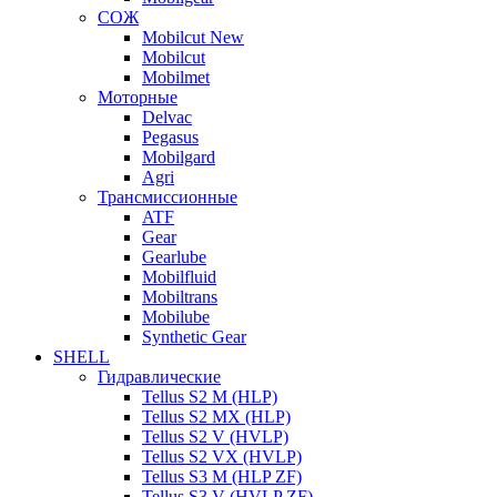
СОЖ
Mobilcut New
Mobilcut
Mobilmet
Моторные
Delvac
Pegasus
Mobilgard
Agri
Трансмиссионные
ATF
Gear
Gearlube
Mobilfluid
Mobiltrans
Mobilube
Synthetic Gear
SHELL
Гидравлические
Tellus S2 M (HLP)
Tellus S2 MХ (HLP)
Tellus S2 V (HVLP)
Tellus S2 VX (HVLP)
Tellus S3 M (HLP ZF)
Tellus S3 V (HVLP ZF)