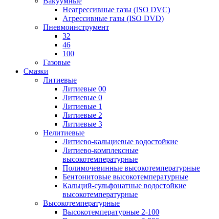
Вакуумные
Неагрессивные газы (ISO DVC)
Агрессивные газы (ISO DVD)
Пневмоинструмент
32
46
100
Газовые
Смазки
Литиевые
Литиевые 00
Литиевые 0
Литиевые 1
Литиевые 2
Литиевые 3
Нелитиевые
Литиево-кальциевые водостойкие
Литиево-комплексные
высокотемпературные
Полимочевинные высокотемпературные
Бентонитовые высокотемпературные
Кальций-сульфонатные водостойкие
высокотемпературные
Высокотемпературные
Высокотемпературные 2-100