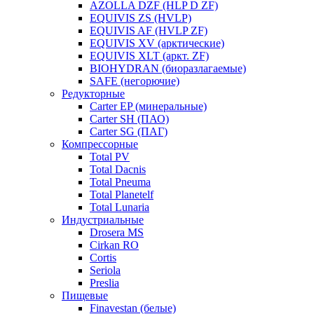
AZOLLA DZF (HLP D ZF)
EQUIVIS ZS (HVLP)
EQUIVIS AF (HVLP ZF)
EQUIVIS XV (арктические)
EQUIVIS XLT (аркт. ZF)
BIOHYDRAN (биоразлагаемые)
SAFE (негорючие)
Редукторные
Carter EP (минеральные)
Carter SH (ПАО)
Carter SG (ПАГ)
Компрессорные
Total PV
Total Dacnis
Total Pneuma
Total Planetelf
Total Lunaria
Индустриальные
Drosera MS
Cirkan RO
Cortis
Seriola
Preslia
Пищевые
Finavestan (белые)