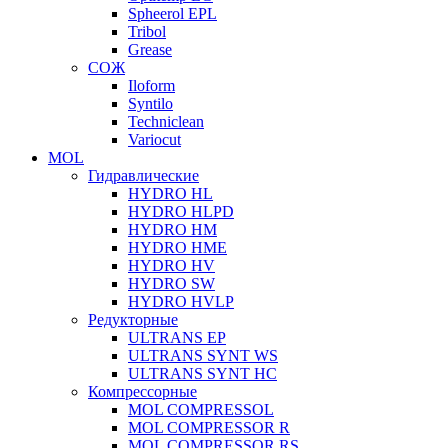
Spheerol EPL
Tribol
Grease
СОЖ
Iloform
Syntilo
Techniclean
Variocut
MOL
Гидравлические
HYDRO HL
HYDRO HLPD
HYDRO HM
HYDRO HME
HYDRO HV
HYDRO SW
HYDRO HVLP
Редукторные
ULTRANS EP
ULTRANS SYNT WS
ULTRANS SYNT HC
Компрессорные
MOL COMPRESSOL
MOL COMPRESSOR R
MOL COMPRESSOR RS