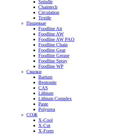
Spindle
Chaintech
Circulation
Textile
Пищевые
Foodline Air
Foodline AW
Foodline AW PAO
Foodline Chain
Foodline Gear
Foodline Grease
Foodline Spray
Foodline WP
Смазки
Barium
Bentonite
CAS
Lithium
Lithium Complex
Paste
Polyurea
СОЖ
X-Cool
X-Cut
X-Form