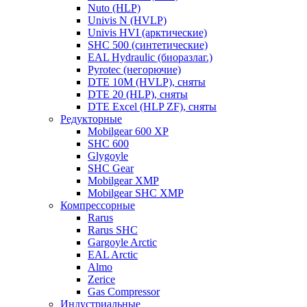
Nuto (HLP)
Univis N (HVLP)
Univis HVI (арктические)
SHC 500 (синтетические)
EAL Hydraulic (биоразлаг.)
Pyrotec (негорючие)
DTE 10M (HVLP), сняты
DTE 20 (HLP), сняты
DTE Excel (HLP ZF), сняты
Редукторные
Mobilgear 600 XP
SHC 600
Glygoyle
SHC Gear
Mobilgear XMP
Mobilgear SHC XMP
Компрессорные
Rarus
Rarus SHC
Gargoyle Arctic
EAL Arctic
Almo
Zerice
Gas Compressor
Индустриальные