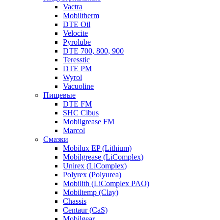
Vactra
Mobiltherm
DTE Oil
Velocite
Pyrolube
DTE 700, 800, 900
Teresstic
DTE PM
Wyrol
Vacuoline
Пищевые
DTE FM
SHC Cibus
Mobilgrease FM
Marcol
Смазки
Mobilux EP (Lithium)
Mobilgrease (LiComplex)
Unirex (LiComplex)
Polyrex (Polyurea)
Mobilith (LiComplex PAO)
Mobiltemp (Clay)
Chassis
Centaur (CaS)
Mobilgear