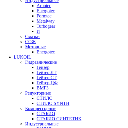
Индустриальные
Arbotec
Energotec
Formtec
Metalway
Turbogear
И
Смазки
СОЖ
Моторные
Energotec
LUKOIL
Гидравлические
Гейзер
Гейзер ЛТ
Гейзер СТ
Гейзер ЦФ
ВМГЗ
Редукторные
СТИЛО
СТИЛО SYNTH
Компрессорные
СТАБИО
СТАБИО СИНТЕТИК
Индустриальные