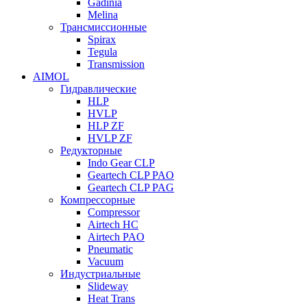
Gadinia
Melina
Трансмиссионные
Spirax
Tegula
Transmission
AIMOL
Гидравлические
HLP
HVLP
HLP ZF
HVLP ZF
Редукторные
Indo Gear CLP
Geartech CLP PAO
Geartech CLP PAG
Компрессорные
Compressor
Airtech HC
Airtech PAO
Pneumatic
Vacuum
Индустриальные
Slideway
Heat Trans