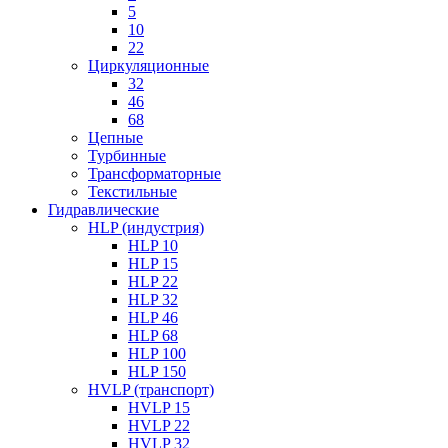
5
10
22
Циркуляционные
32
46
68
Цепные
Турбинные
Трансформаторные
Текстильные
Гидравлические
HLP (индустрия)
HLP 10
HLP 15
HLP 22
HLP 32
HLP 46
HLP 68
HLP 100
HLP 150
HVLP (транспорт)
HVLP 15
HVLP 22
HVLP 32