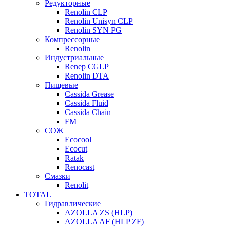
Редукторные
Renolin CLP
Renolin Unisyn CLP
Renolin SYN PG
Компрессорные
Renolin
Индустриальные
Renep CGLP
Renolin DTA
Пищевые
Cassida Grease
Cassida Fluid
Cassida Chain
FM
СОЖ
Ecocool
Ecocut
Ratak
Renocast
Смазки
Renolit
TOTAL
Гидравлические
AZOLLA ZS (HLP)
AZOLLA AF (HLP ZF)