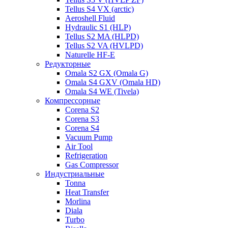
Tellus S4 VX (arctic)
Aeroshell Fluid
Hydraulic S1 (HLP)
Tellus S2 MA (HLPD)
Tellus S2 VA (HVLPD)
Naturelle HF-E
Редукторные
Omala S2 GX (Omala G)
Omala S4 GXV (Omala HD)
Omala S4 WE (Tivela)
Компрессорные
Corena S2
Corena S3
Corena S4
Vacuum Pump
Air Tool
Refrigeration
Gas Compressor
Индустриальные
Tonna
Heat Transfer
Morlina
Diala
Turbo