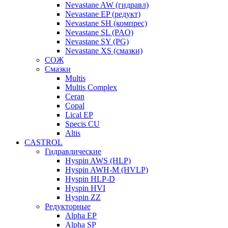
Nevastane AW (гидравл)
Nevastane EP (редукт)
Nevastane SH (компрес)
Nevastane SL (PAO)
Nevastane SY (PG)
Nevastane XS (смазки)
СОЖ
Смазки
Multis
Multis Complex
Ceran
Copal
Lical EP
Specis CU
Altis
CASTROL
Гидравлические
Hyspin AWS (HLP)
Hyspin AWH-M (HVLP)
Hyspin HLP-D
Hyspin HVI
Hyspin ZZ
Редукторные
Alpha EP
Alpha SP