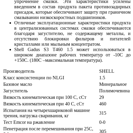
упрочнение смазки. Эти характеристики усилены
введением в состав продукта пакета противозадирных
присадок, которые обеспечивают защиту при граничном
смазывании низкоскоростных подшипников.
Отличные эксплуатационные характеристики продукта
в централизованных системах смазки обеспечиваются
благодаря загустителю, не содержащему металлы, и
отсутствию блокировки фильтров и питателей
кристаллами или мыльным концентратом.
Shell Gadus S3 T460 1.5 может использоваться в
широком диапазоне рабочих температур от -10С до
+150С. (180С –максимальная температура).
Производитель
SHELL
Класс консистенции по NLGI
1.5
Базовое масло
Минеральное
Загуститель
Полимочевина
Вязкость кинематическая при 100 С, сСт
29
Вязкость кинематическая при 40 С, сСт
460
Испытания на четырехшариковой машине
315
трения, нагрузка сваривания, кг
Тест Emcor на ржавление
0-0
Пенетрация после перемешивания при 25С,
305