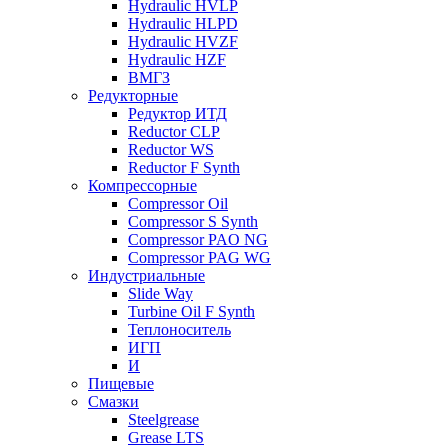
Hydraulic HVLP
Hydraulic HLPD
Hydraulic HVZF
Hydraulic HZF
ВМГЗ
Редукторные
Редуктор ИТД
Reductor CLP
Reductor WS
Reductor F Synth
Компрессорные
Compressor Oil
Compressor S Synth
Compressor PAO NG
Compressor PAG WG
Индустриальные
Slide Way
Turbine Oil F Synth
Теплоноситель
ИГП
И
Пищевые
Смазки
Steelgrease
Grease LTS