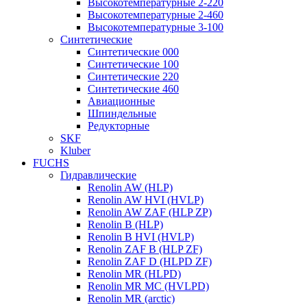
Высокотемпературные 2-220
Высокотемпературные 2-460
Высокотемпературные 3-100
Синтетические
Синтетические 000
Синтетические 100
Синтетические 220
Синтетические 460
Авиационные
Шпиндельные
Редукторные
SKF
Kluber
FUCHS
Гидравлические
Renolin AW (HLP)
Renolin AW HVI (HVLP)
Renolin AW ZAF (HLP ZP)
Renolin B (HLP)
Renolin B HVI (HVLP)
Renolin ZAF B (HLP ZF)
Renolin ZAF D (HLPD ZF)
Renolin MR (HLPD)
Renolin MR MC (HVLPD)
Renolin MR (arctic)