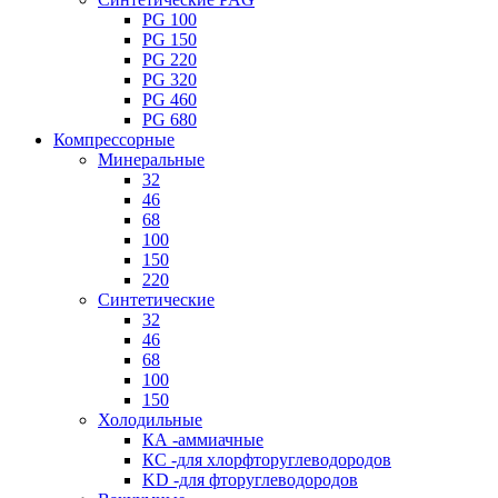
PG 100
PG 150
PG 220
PG 320
PG 460
PG 680
Компрессорные
Минеральные
32
46
68
100
150
220
Синтетические
32
46
68
100
150
Холодильные
КА -аммиачные
КС -для хлорфторуглеводородов
KD -для фторуглеводородов