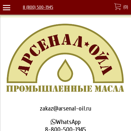
(
0
)
8 (800) 500-1945
zakaz@arsenal-oil.ru
WhatsApp
8-800-500-1945