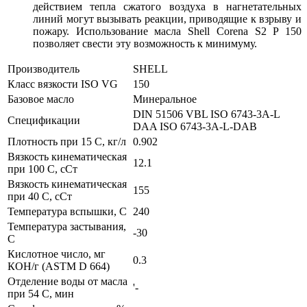
действием тепла сжатого воздуха в нагнетательных
линий могут вызывать реакции, приводящие к взрыву и
пожару. Использование масла Shell Corena S2 P 150
позволяет свести эту возможность к минимуму.
Производитель
SHELL
Класс вязкости ISO VG
150
Базовое масло
Минеральное
DIN 51506 VBL
ISO 6743-3A-L
Спецификации
DAA
ISO 6743-3A-L-DAB
Плотность при 15 С, кг/л
0.902
Вязкость кинематическая
12.1
при 100 С, сСт
Вязкость кинематическая
155
при 40 С, сСт
Температура вспышки, С
240
Температура застывания,
-30
С
Кислотное число, мг
0.3
КОН/г (ASTM D 664)
Отделение воды от масла
'-
при 54 С, мин