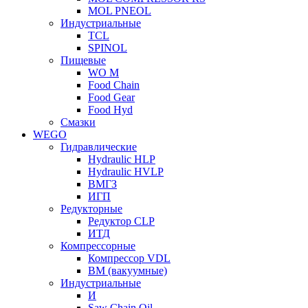
MOL PNEOL
Индустриальные
TCL
SPINOL
Пищевые
WO M
Food Chain
Food Gear
Food Hyd
Смазки
WEGO
Гидравлические
Hydraulic HLP
Hydraulic HVLP
ВМГЗ
ИГП
Редукторные
Редуктор CLP
ИТД
Компрессорные
Компрессор VDL
ВМ (вакуумные)
Индустриальные
И
Saw Chain Oil