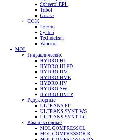
Spheerol EPL
Tribol
Grease
СОЖ
Iloform
Syntilo
Techniclean
Variocut
MOL
Гидравлические
HYDRO HL
HYDRO HLPD
HYDRO HM
HYDRO HME
HYDRO HV
HYDRO SW
HYDRO HVLP
Редукторные
ULTRANS EP
ULTRANS SYNT WS
ULTRANS SYNT HC
Компрессорные
MOL COMPRESSOL
MOL COMPRESSOR R
MOL COMPRESSOR RS