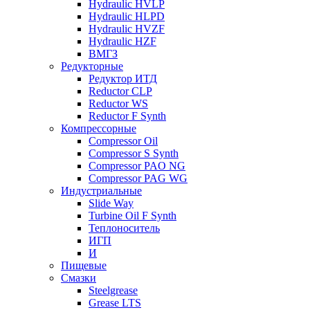
Hydraulic HVLP
Hydraulic HLPD
Hydraulic HVZF
Hydraulic HZF
ВМГЗ
Редукторные
Редуктор ИТД
Reductor CLP
Reductor WS
Reductor F Synth
Компрессорные
Compressor Oil
Compressor S Synth
Compressor PAO NG
Compressor PAG WG
Индустриальные
Slide Way
Turbine Oil F Synth
Теплоноситель
ИГП
И
Пищевые
Смазки
Steelgrease
Grease LTS