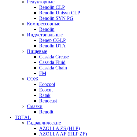
Редукторные
Renolin CLP
Renolin Unisyn CLP
Renolin SYN PG
Компрессорные
Renolin
Индустриальные
Renep CGLP
Renolin DTA
Пищевые
Cassida Grease
Cassida Fluid
Cassida Chain
FM
СОЖ
Ecocool
Ecocut
Ratak
Renocast
Смазки
Renolit
TOTAL
Гидравлические
AZOLLA ZS (HLP)
AZOLLA AF (HLP ZF)