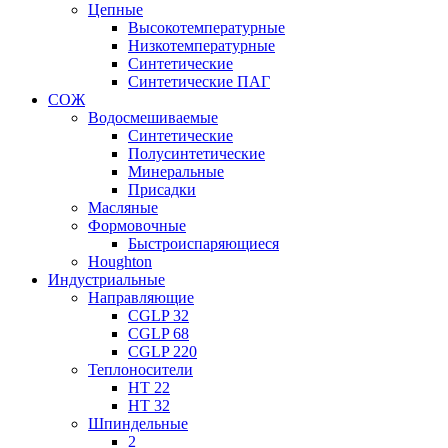
Цепные
Высокотемпературные
Низкотемпературные
Синтетические
Синтетические ПАГ
СОЖ
Водосмешиваемые
Синтетические
Полусинтетические
Минеральные
Присадки
Масляные
Формовочные
Быстроиспаряющиеся
Houghton
Индустриальные
Направляющие
CGLP 32
CGLP 68
CGLP 220
Теплоносители
HT 22
HT 32
Шпиндельные
2