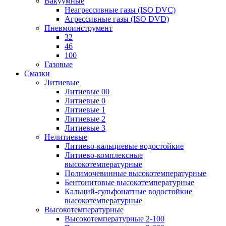
Вакуумные
Неагрессивные газы (ISO DVC)
Агрессивные газы (ISO DVD)
Пневмоинструмент
32
46
100
Газовые
Смазки
Литиевые
Литиевые 00
Литиевые 0
Литиевые 1
Литиевые 2
Литиевые 3
Нелитиевые
Литиево-кальциевые водостойкие
Литиево-комплексные
высокотемпературные
Полимочевинные высокотемпературные
Бентонитовые высокотемпературные
Кальций-сульфонатные водостойкие
высокотемпературные
Высокотемпературные
Высокотемпературные 2-100