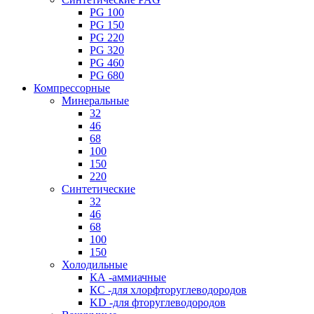
PG 100
PG 150
PG 220
PG 320
PG 460
PG 680
Компрессорные
Минеральные
32
46
68
100
150
220
Синтетические
32
46
68
100
150
Холодильные
КА -аммиачные
КС -для хлорфторуглеводородов
KD -для фторуглеводородов