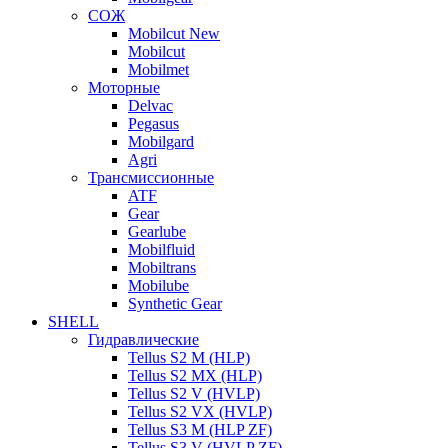
СОЖ
Mobilcut New
Mobilcut
Mobilmet
Моторные
Delvac
Pegasus
Mobilgard
Agri
Трансмиссионные
ATF
Gear
Gearlube
Mobilfluid
Mobiltrans
Mobilube
Synthetic Gear
SHELL
Гидравлические
Tellus S2 M (HLP)
Tellus S2 MХ (HLP)
Tellus S2 V (HVLP)
Tellus S2 VX (HVLP)
Tellus S3 M (HLP ZF)
Tellus S3 V (HVLP ZF)