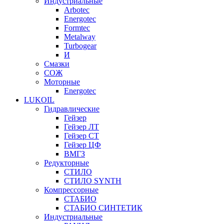
Индустриальные
Arbotec
Energotec
Formtec
Metalway
Turbogear
И
Смазки
СОЖ
Моторные
Energotec
LUKOIL
Гидравлические
Гейзер
Гейзер ЛТ
Гейзер СТ
Гейзер ЦФ
ВМГЗ
Редукторные
СТИЛО
СТИЛО SYNTH
Компрессорные
СТАБИО
СТАБИО СИНТЕТИК
Индустриальные