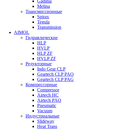
Gadinia
Melina
Трансмиссионные
Spirax
Tegula
Transmission
AIMOL
Гидравлические
HLP
HVLP
HLP ZF
HVLP ZF
Редукторные
Indo Gear CLP
Geartech CLP PAO
Geartech CLP PAG
Компрессорные
Compressor
Airtech HC
Airtech PAO
Pneumatic
Vacuum
Индустриальные
Slideway
Heat Trans