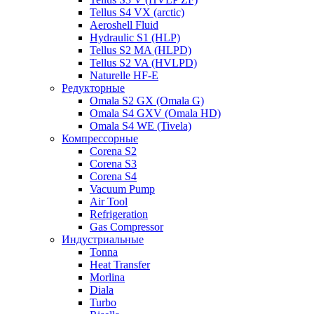
Tellus S4 VX (arctic)
Aeroshell Fluid
Hydraulic S1 (HLP)
Tellus S2 MA (HLPD)
Tellus S2 VA (HVLPD)
Naturelle HF-E
Редукторные
Omala S2 GX (Omala G)
Omala S4 GXV (Omala HD)
Omala S4 WE (Tivela)
Компрессорные
Corena S2
Corena S3
Corena S4
Vacuum Pump
Air Tool
Refrigeration
Gas Compressor
Индустриальные
Tonna
Heat Transfer
Morlina
Diala
Turbo