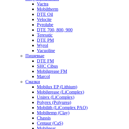
Vactra
Mobiltherm
DTE Oil
Velocite
Pyrolube
DTE 700, 800, 900
Teresstic
DTE PM
Wyrol
Vacuoline
Пищевые
DTE FM
SHC Cibus
Mobilgrease FM
Marcol
Смазки
Mobilux EP (Lithium)
Mobilgrease (LiComplex)
Unirex (LiComplex)
Polyrex (Polyurea)
Mobilith (LiComplex PAO)
Mobiltemp (Clay)
Chassis
Centaur (CaS)
Mobilgear