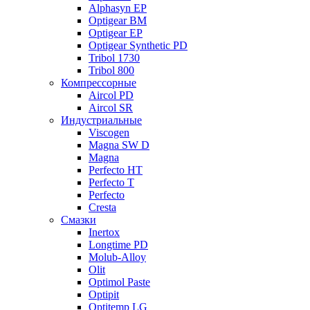
Alphasyn EP
Optigear BM
Optigear EP
Optigear Synthetic PD
Tribol 1730
Tribol 800
Компрессорные
Aircol PD
Aircol SR
Индустриальные
Viscogen
Magna SW D
Magna
Perfecto HT
Perfecto T
Perfecto
Cresta
Смазки
Inertox
Longtime PD
Molub-Alloy
Olit
Optimol Paste
Optipit
Optitemp LG