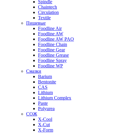
Spindle
Chaintech
Circulation
Textile
Пищевые
Foodline Air
Foodline AW
Foodline AW PAO
Foodline Chain
Foodline Gear
Foodline Grease
Foodline Spray
Foodline WP
Смазки
Barium
Bentonite
CAS
Lithium
Lithium Complex
Paste
Polyurea
СОЖ
X-Cool
X-Cut
X-Form