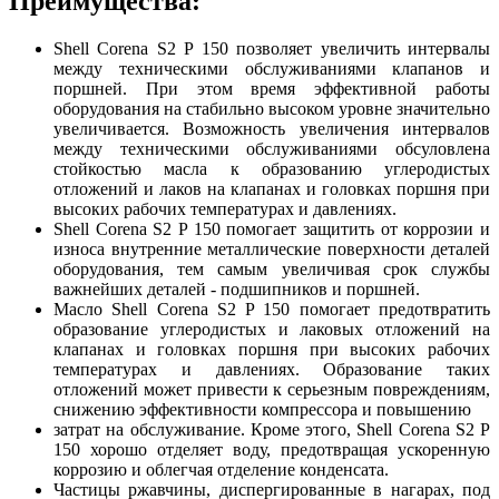
Преимущества:
Shell Corena S2 P 150 позволяет увеличить интервалы
между техническими обслуживаниями клапанов и
поршней. При этом время эффективной работы
оборудования на стабильно высоком уровне значительно
увеличивается. Возможность увеличения интервалов
между техническими обслуживаниями обсуловлена
стойкостью масла к образованию углеродистых
отложений и лаков на клапанах и головках поршня при
высоких рабочих температурах и давлениях.
Shell Corena S2 P 150 помогает защитить от коррозии и
износа внутренние металлические поверхности деталей
оборудования, тем самым увеличивая срок службы
важнейших деталей - подшипников и поршней.
Масло Shell Corena S2 P 150 помогает предотвратить
образование углеродистых и лаковых отложений на
клапанах и головках поршня при высоких рабочих
температурах и давлениях. Образование таких
отложений может привести к серьезным повреждениям,
снижению эффективности компрессора и повышению
затрат на обслуживание. Кроме этого, Shell Corena S2 P
150 хорошо отделяет воду, предотвращая ускоренную
коррозию и облегчая отделение конденсата.
Частицы ржавчины, диспергированные в нагарах, под