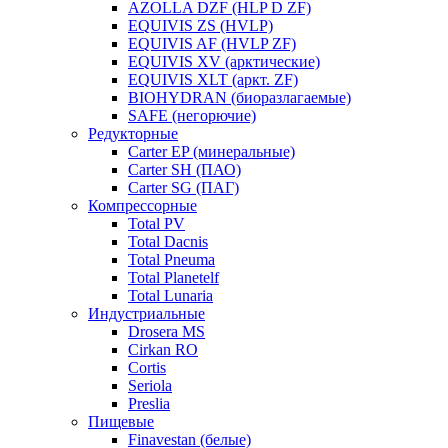
AZOLLA DZF (HLP D ZF)
EQUIVIS ZS (HVLP)
EQUIVIS AF (HVLP ZF)
EQUIVIS XV (арктические)
EQUIVIS XLT (аркт. ZF)
BIOHYDRAN (биоразлагаемые)
SAFE (негорючие)
Редукторные
Carter EP (минеральные)
Carter SH (ПАО)
Carter SG (ПАГ)
Компрессорные
Total PV
Total Dacnis
Total Pneuma
Total Planetelf
Total Lunaria
Индустриальные
Drosera MS
Cirkan RO
Cortis
Seriola
Preslia
Пищевые
Finavestan (белые)