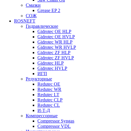
Смазки
Grease EP 2
СОЖ
ROSNEFT
Гидравлические
Gidrotec OE HLP
Gidrotec OE HVLP
Gidrotec WR HLP
Gidrotec WR HVLP
Gidrotec ZF HLP
Gidrotec ZF HVLP
Gidrotec HLP
Gidrotec HVLP
ИГП
Редукторные
Redutec OE
Redutec WR
Redutec LT
Redutec CLP
Redutec CL
И-Т-Д
Компрессорные
Compressor Syngas
Compressor VDL