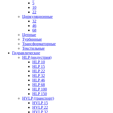
5
10
22
Циркуляционные
32
46
68
Цепные
Турбинные
Трансформаторные
Текстильные
Гидравлические
HLP (индустрия)
HLP 10
HLP 15
HLP 22
HLP 32
HLP 46
HLP 68
HLP 100
HLP 150
HVLP (транспорт)
HVLP 15
HVLP 22
HVLP 32