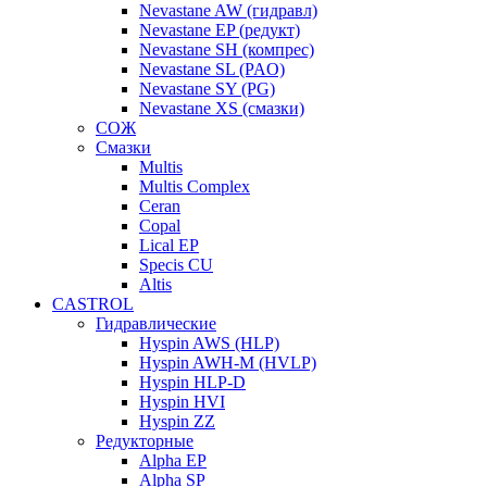
Nevastane AW (гидравл)
Nevastane EP (редукт)
Nevastane SH (компрес)
Nevastane SL (PAO)
Nevastane SY (PG)
Nevastane XS (смазки)
СОЖ
Смазки
Multis
Multis Complex
Ceran
Copal
Lical EP
Specis CU
Altis
CASTROL
Гидравлические
Hyspin AWS (HLP)
Hyspin AWH-M (HVLP)
Hyspin HLP-D
Hyspin HVI
Hyspin ZZ
Редукторные
Alpha EP
Alpha SP