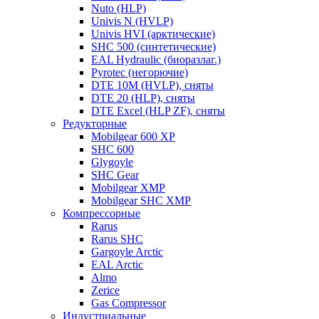
Nuto (HLP)
Univis N (HVLP)
Univis HVI (арктические)
SHC 500 (синтетические)
EAL Hydraulic (биоразлаг.)
Pyrotec (негорючие)
DTE 10M (HVLP), сняты
DTE 20 (HLP), сняты
DTE Excel (HLP ZF), сняты
Редукторные
Mobilgear 600 XP
SHC 600
Glygoyle
SHC Gear
Mobilgear XMP
Mobilgear SHC XMP
Компрессорные
Rarus
Rarus SHC
Gargoyle Arctic
EAL Arctic
Almo
Zerice
Gas Compressor
Индустриальные