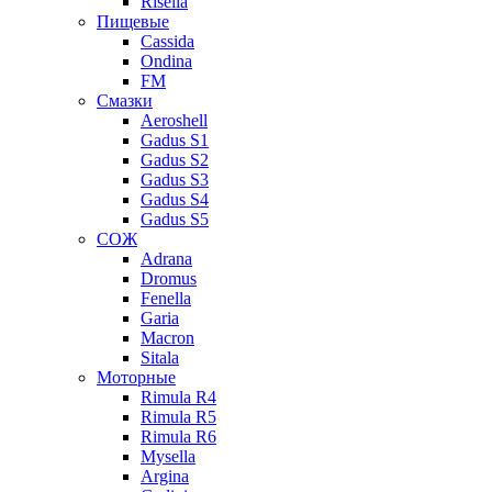
Risella
Пищевые
Cassida
Ondina
FM
Смазки
Aeroshell
Gadus S1
Gadus S2
Gadus S3
Gadus S4
Gadus S5
СОЖ
Adrana
Dromus
Fenella
Garia
Macron
Sitala
Моторные
Rimula R4
Rimula R5
Rimula R6
Mysella
Argina