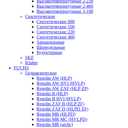
Высокотемпературные 2-220
Высокотемпературные 2-460
Высокотемпературные 3-100
Синтетические
Синтетические 000
Синтетические 100
Синтетические 220
Синтетические 460
Авиационные
Шпиндельные
Редукторные
SKF
Kluber
FUCHS
Гидравлические
Renolin AW (HLP)
Renolin AW HVI (HVLP)
Renolin AW ZAF (HLP ZP)
Renolin B (HLP)
Renolin B HVI (HVLP)
Renolin ZAF B (HLP ZF)
Renolin ZAF D (HLPD ZF)
Renolin MR (HLPD)
Renolin MR MC (HVLPD)
Renolin MR (arctic)