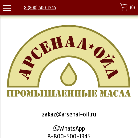
(
0
)
8 (800) 500-1945
zakaz@arsenal-oil.ru
WhatsApp
8-800-500-1945