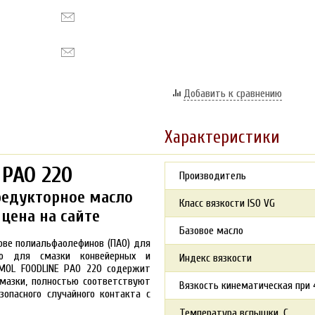
Добавить к сравнению
Характеристики
 PAO 220
Производитель
редукторное масло
Класс вязкости ISO VG
 цена на сайте
Базовое масло
нове полиальфаолефинов (ПАО) для
но для смазки конвейерных и
Индекс вязкости
IMOL FOODLINE PAO 220 содержит
мазки, полностью соответствуют
Вязкость кинематическая при 4
опасного случайного контакта с
Температура вспышки, С