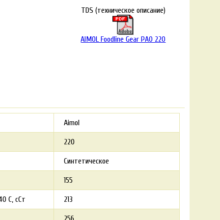
TDS (техническое описание)
AIMOL Foodline Gear PAO 220
Aimol
220
Синтетическое
155
0 С, сСт
213
256