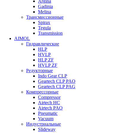
Argina
Gadinia
Melina
Трансмиссионные
Spirax
Tegula
Transmission
AIMOL
Гидравлические
HLP
HVLP
HLP ZF
HVLP ZF
Редукторные
Indo Gear CLP
Geartech CLP PAO
Geartech CLP PAG
Компрессорные
Compressor
Airtech HC
Airtech PAO
Pneumatic
Vacuum
Индустриальные
Slideway