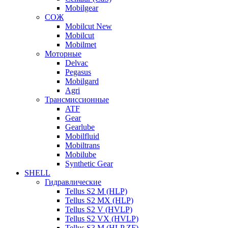
Mobilgear
СОЖ
Mobilcut New
Mobilcut
Mobilmet
Моторные
Delvac
Pegasus
Mobilgard
Agri
Трансмиссионные
ATF
Gear
Gearlube
Mobilfluid
Mobiltrans
Mobilube
Synthetic Gear
SHELL
Гидравлические
Tellus S2 M (HLP)
Tellus S2 MХ (HLP)
Tellus S2 V (HVLP)
Tellus S2 VX (HVLP)
Tellus S3 M (HLP ZF)