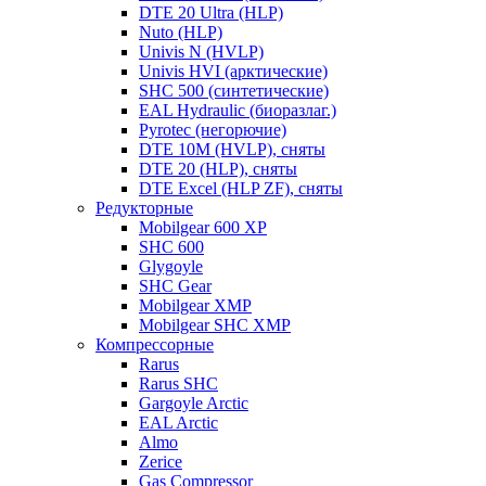
DTE 20 Ultra (HLP)
Nuto (HLP)
Univis N (HVLP)
Univis HVI (арктические)
SHC 500 (синтетические)
EAL Hydraulic (биоразлаг.)
Pyrotec (негорючие)
DTE 10M (HVLP), сняты
DTE 20 (HLP), сняты
DTE Excel (HLP ZF), сняты
Редукторные
Mobilgear 600 XP
SHC 600
Glygoyle
SHC Gear
Mobilgear XMP
Mobilgear SHC XMP
Компрессорные
Rarus
Rarus SHC
Gargoyle Arctic
EAL Arctic
Almo
Zerice
Gas Compressor