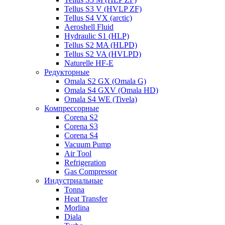
Tellus S3 V (HVLP ZF)
Tellus S4 VX (arctic)
Aeroshell Fluid
Hydraulic S1 (HLP)
Tellus S2 MA (HLPD)
Tellus S2 VA (HVLPD)
Naturelle HF-E
Редукторные
Omala S2 GX (Omala G)
Omala S4 GXV (Omala HD)
Omala S4 WE (Tivela)
Компрессорные
Corena S2
Corena S3
Corena S4
Vacuum Pump
Air Tool
Refrigeration
Gas Compressor
Индустриальные
Tonna
Heat Transfer
Morlina
Diala