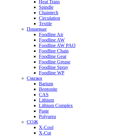
Heat Trans
Spindle
Chaintech
Circulation
Textile
Пищевые
Foodline Air
Foodline AW
Foodline AW PAO
Foodline Chain
Foodline Gear
Foodline Grease
Foodline Spray
Foodline WP
Смазки
Barium
Bentonite
CAS
Lithium
Lithium Complex
Paste
Polyurea
СОЖ
X-Cool
X-Cut