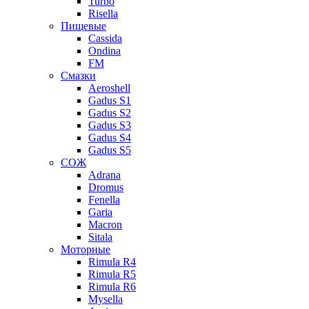
Turbo
Risella
Пищевые
Cassida
Ondina
FM
Смазки
Aeroshell
Gadus S1
Gadus S2
Gadus S3
Gadus S4
Gadus S5
СОЖ
Adrana
Dromus
Fenella
Garia
Macron
Sitala
Моторные
Rimula R4
Rimula R5
Rimula R6
Mysella