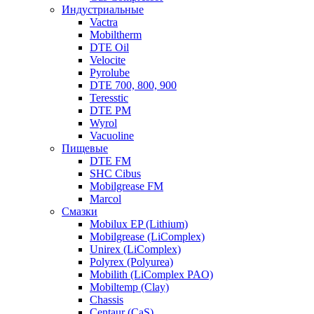
Индустриальные
Vactra
Mobiltherm
DTE Oil
Velocite
Pyrolube
DTE 700, 800, 900
Teresstic
DTE PM
Wyrol
Vacuoline
Пищевые
DTE FM
SHC Cibus
Mobilgrease FM
Marcol
Смазки
Mobilux EP (Lithium)
Mobilgrease (LiComplex)
Unirex (LiComplex)
Polyrex (Polyurea)
Mobilith (LiComplex PAO)
Mobiltemp (Clay)
Chassis
Centaur (CaS)