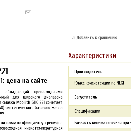
Добавить к сравнению
Характеристики
221
Производитель
1; цена на сайте
Класс консистенции по NLGI
, обладающий превосходными
енный для широкого диапазона
Загуститель
смазка Mobilith SHC 221 сочетает
О) синтетического базового масла
Спецификации
ля.
Вязкость кинематическая при 4
 низкому коэффициенту трения(по
евосходная низкотемпературная