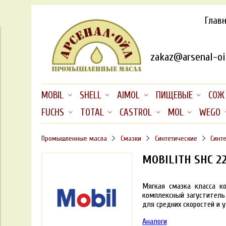
Глав
zakaz@arsenal-oil
MOBIL
SHELL
AIMOL
ПИЩЕВЫЕ
СОЖ
FUCHS
TOTAL
CASTROL
MOL
WEGO
Промышленные масла
Смазки
Синтетические
Синт
MOBILITH SHC 22
Мягкая смазка
класса к
комплексный загуститель
для средних скоростей и 
Аналоги