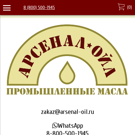
(
0
)
8 (800) 500-1945
zakaz@arsenal-oil.ru
WhatsApp
8-800-500-1945