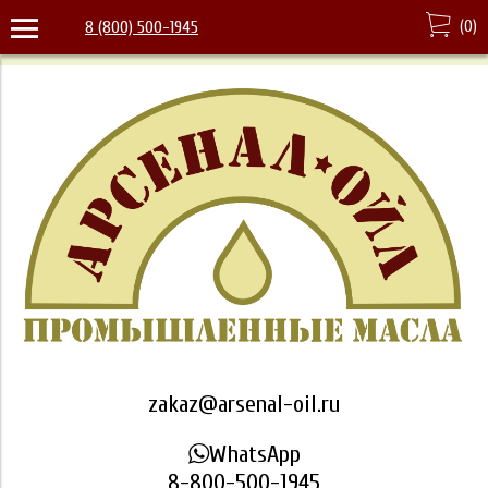
(
0
)
8 (800) 500-1945
zakaz@arsenal-oil.ru
WhatsApp
8-800-500-1945