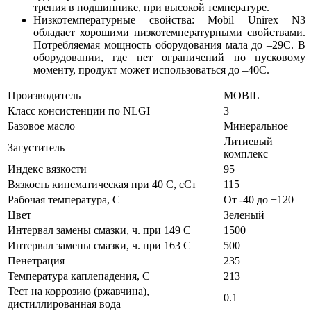
трения в подшипнике, при высокой температуре.
Низкотемпературные свойства: Mobil Unirex N3
обладает хорошими низкотемпературными свойствами.
Потребляемая мощность оборудования мала до –29С. В
оборудовании, где нет ограничений по пусковому
моменту, продукт может использоваться до –40С.
Производитель
MOBIL
Класс консистенции по NLGI
3
Базовое масло
Минеральное
Литиевый
Загуститель
комплекс
Индекс вязкости
95
Вязкость кинематическая при 40 С, сСт
115
Рабочая температура, С
От -40 до +120
Цвет
Зеленый
Интервал замены смазки, ч. при 149 C
1500
Интервал замены смазки, ч. при 163 C
500
Пенетрация
235
Температура каплепадения, С
213
Тест на коррозию (ржавчина),
0.1
дистиллированная вода