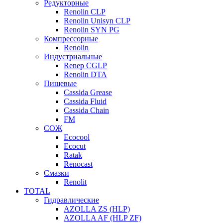
Редукторные
Renolin CLP
Renolin Unisyn CLP
Renolin SYN PG
Компрессорные
Renolin
Индустриальные
Renep CGLP
Renolin DTA
Пищевые
Cassida Grease
Cassida Fluid
Cassida Chain
FM
СОЖ
Ecocool
Ecocut
Ratak
Renocast
Смазки
Renolit
TOTAL
Гидравлические
AZOLLA ZS (HLP)
AZOLLA AF (HLP ZF)