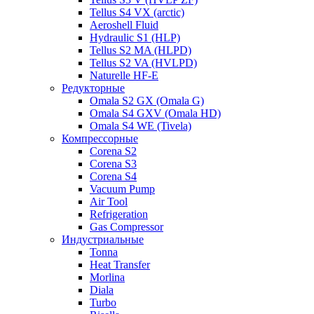
Tellus S4 VX (arctic)
Aeroshell Fluid
Hydraulic S1 (HLP)
Tellus S2 MA (HLPD)
Tellus S2 VA (HVLPD)
Naturelle HF-E
Редукторные
Omala S2 GX (Omala G)
Omala S4 GXV (Omala HD)
Omala S4 WE (Tivela)
Компрессорные
Corena S2
Corena S3
Corena S4
Vacuum Pump
Air Tool
Refrigeration
Gas Compressor
Индустриальные
Tonna
Heat Transfer
Morlina
Diala
Turbo