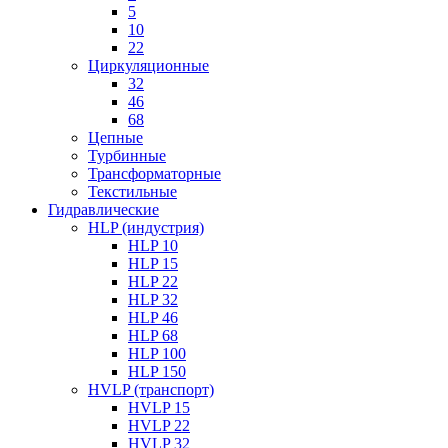
5
10
22
Циркуляционные
32
46
68
Цепные
Турбинные
Трансформаторные
Текстильные
Гидравлические
HLP (индустрия)
HLP 10
HLP 15
HLP 22
HLP 32
HLP 46
HLP 68
HLP 100
HLP 150
HVLP (транспорт)
HVLP 15
HVLP 22
HVLP 32