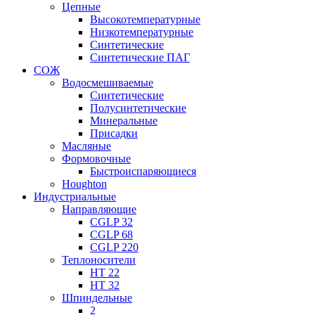
Цепные
Высокотемпературные
Низкотемпературные
Синтетические
Синтетические ПАГ
СОЖ
Водосмешиваемые
Синтетические
Полусинтетические
Минеральные
Присадки
Масляные
Формовочные
Быстроиспаряющиеся
Houghton
Индустриальные
Направляющие
CGLP 32
CGLP 68
CGLP 220
Теплоносители
HT 22
HT 32
Шпиндельные
2