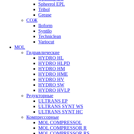
Spheerol EPL
Tribol
Grease
СОЖ
Iloform
Syntilo
Techniclean
Variocut
MOL
Гидравлические
HYDRO HL
HYDRO HLPD
HYDRO HM
HYDRO HME
HYDRO HV
HYDRO SW
HYDRO HVLP
Редукторные
ULTRANS EP
ULTRANS SYNT WS
ULTRANS SYNT HC
Компрессорные
MOL COMPRESSOL
MOL COMPRESSOR R
MOL COMPRESSOR RS