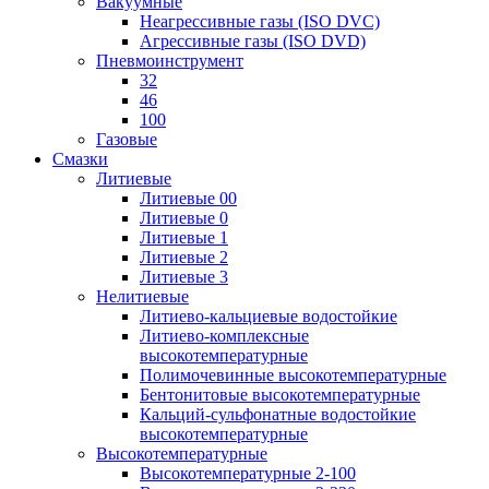
Вакуумные
Неагрессивные газы (ISO DVC)
Агрессивные газы (ISO DVD)
Пневмоинструмент
32
46
100
Газовые
Смазки
Литиевые
Литиевые 00
Литиевые 0
Литиевые 1
Литиевые 2
Литиевые 3
Нелитиевые
Литиево-кальциевые водостойкие
Литиево-комплексные
высокотемпературные
Полимочевинные высокотемпературные
Бентонитовые высокотемпературные
Кальций-сульфонатные водостойкие
высокотемпературные
Высокотемпературные
Высокотемпературные 2-100