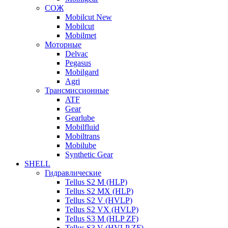
СОЖ
Mobilcut New
Mobilcut
Mobilmet
Моторные
Delvac
Pegasus
Mobilgard
Agri
Трансмиссионные
ATF
Gear
Gearlube
Mobilfluid
Mobiltrans
Mobilube
Synthetic Gear
SHELL
Гидравлические
Tellus S2 M (HLP)
Tellus S2 MХ (HLP)
Tellus S2 V (HVLP)
Tellus S2 VX (HVLP)
Tellus S3 M (HLP ZF)
Tellus S3 V (HVLP ZF)