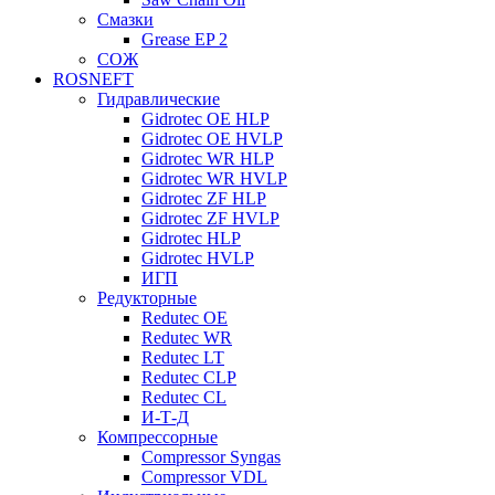
Смазки
Grease EP 2
СОЖ
ROSNEFT
Гидравлические
Gidrotec OE HLP
Gidrotec OE HVLP
Gidrotec WR HLP
Gidrotec WR HVLP
Gidrotec ZF HLP
Gidrotec ZF HVLP
Gidrotec HLP
Gidrotec HVLP
ИГП
Редукторные
Redutec OE
Redutec WR
Redutec LT
Redutec CLP
Redutec CL
И-Т-Д
Компрессорные
Compressor Syngas
Compressor VDL