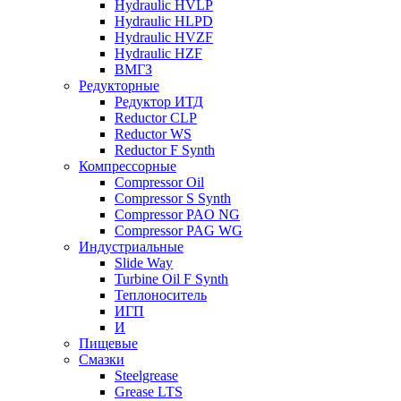
Hydraulic HVLP
Hydraulic HLPD
Hydraulic HVZF
Hydraulic HZF
ВМГЗ
Редукторные
Редуктор ИТД
Reductor CLP
Reductor WS
Reductor F Synth
Компрессорные
Compressor Oil
Compressor S Synth
Compressor PAO NG
Compressor PAG WG
Индустриальные
Slide Way
Turbine Oil F Synth
Теплоноситель
ИГП
И
Пищевые
Смазки
Steelgrease
Grease LTS