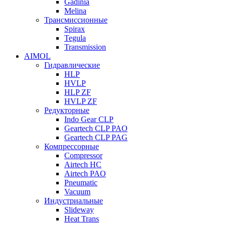
Gadinia
Melina
Трансмиссионные
Spirax
Tegula
Transmission
AIMOL
Гидравлические
HLP
HVLP
HLP ZF
HVLP ZF
Редукторные
Indo Gear CLP
Geartech CLP PAO
Geartech CLP PAG
Компрессорные
Compressor
Airtech HC
Airtech PAO
Pneumatic
Vacuum
Индустриальные
Slideway
Heat Trans