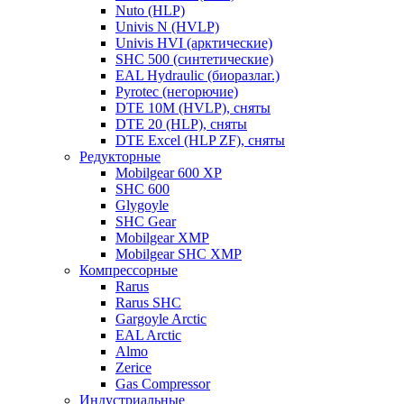
Nuto (HLP)
Univis N (HVLP)
Univis HVI (арктические)
SHC 500 (синтетические)
EAL Hydraulic (биоразлаг.)
Pyrotec (негорючие)
DTE 10M (HVLP), сняты
DTE 20 (HLP), сняты
DTE Excel (HLP ZF), сняты
Редукторные
Mobilgear 600 XP
SHC 600
Glygoyle
SHC Gear
Mobilgear XMP
Mobilgear SHC XMP
Компрессорные
Rarus
Rarus SHC
Gargoyle Arctic
EAL Arctic
Almo
Zerice
Gas Compressor
Индустриальные