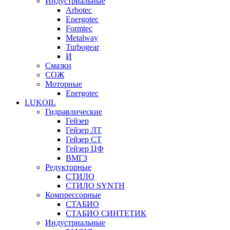
Индустриальные
Arbotec
Energotec
Formtec
Metalway
Turbogear
И
Смазки
СОЖ
Моторные
Energotec
LUKOIL
Гидравлические
Гейзер
Гейзер ЛТ
Гейзер СТ
Гейзер ЦФ
ВМГЗ
Редукторные
СТИЛО
СТИЛО SYNTH
Компрессорные
СТАБИО
СТАБИО СИНТЕТИК
Индустриальные