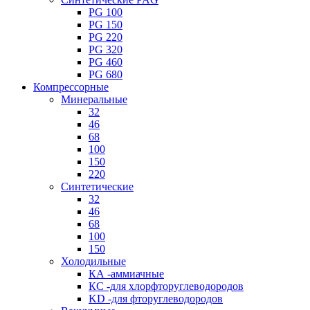
PG 100
PG 150
PG 220
PG 320
PG 460
PG 680
Компрессорные
Минеральные
32
46
68
100
150
220
Синтетические
32
46
68
100
150
Холодильные
КА -аммиачные
КС -для хлорфторуглеводородов
KD -для фторуглеводородов