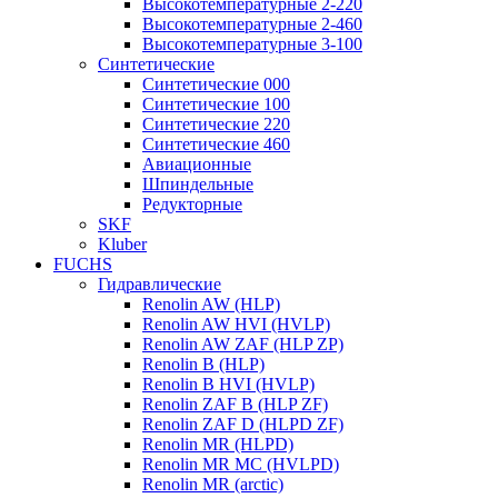
Высокотемпературные 2-220
Высокотемпературные 2-460
Высокотемпературные 3-100
Синтетические
Синтетические 000
Синтетические 100
Синтетические 220
Синтетические 460
Авиационные
Шпиндельные
Редукторные
SKF
Kluber
FUCHS
Гидравлические
Renolin AW (HLP)
Renolin AW HVI (HVLP)
Renolin AW ZAF (HLP ZP)
Renolin B (HLP)
Renolin B HVI (HVLP)
Renolin ZAF B (HLP ZF)
Renolin ZAF D (HLPD ZF)
Renolin MR (HLPD)
Renolin MR MC (HVLPD)
Renolin MR (arctic)