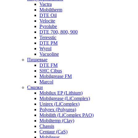
Vactra
Mobiltherm
DTE Oil
Velocite
Pyrolube
DTE 700, 800, 900
Teresstic
DTE PM
Wyrol
Vacuoline
Пищевые
DTE FM
SHC Cibus
Mobilgrease FM
Marcol
Смазки
Mobilux EP (Lithium)
Mobilgrease (LiComplex)
Unirex (LiComplex)
Polyrex (Polyurea)
Mobilith (LiComplex PAO)
Mobiltemp (Clay)
Chassis
Centaur (CaS)
Mobilgear