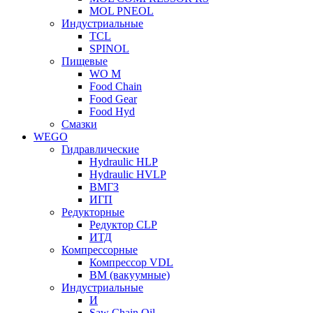
MOL PNEOL
Индустриальные
TCL
SPINOL
Пищевые
WO M
Food Chain
Food Gear
Food Hyd
Смазки
WEGO
Гидравлические
Hydraulic HLP
Hydraulic HVLP
ВМГЗ
ИГП
Редукторные
Редуктор CLP
ИТД
Компрессорные
Компрессор VDL
ВМ (вакуумные)
Индустриальные
И
Saw Chain Oil