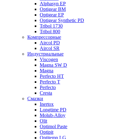
Alphasyn EP
Optigear BM
Optigear EP
Optigear Synthetic PD
Tribol 1730
Tribol 800
Компрессорные
Aircol PD
Aircol SR
Индустриальные
Viscogen
Magna SW D
Magna
Perfecto HT
Perfecto T
Perfecto
Cresta
Смазки
Inertox
Longtime PD
Molub-Alloy
Olit
Optimol Paste
Optipit
Optitemp LG