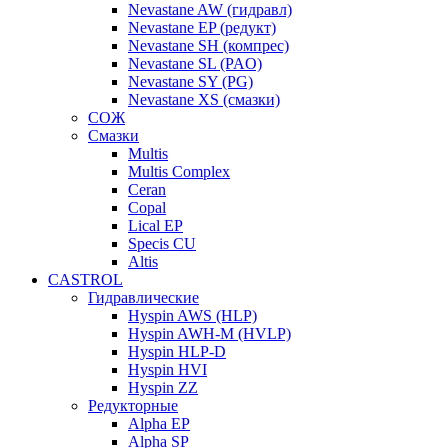
Nevastane AW (гидравл)
Nevastane EP (редукт)
Nevastane SH (компрес)
Nevastane SL (PAO)
Nevastane SY (PG)
Nevastane XS (смазки)
СОЖ
Смазки
Multis
Multis Complex
Ceran
Copal
Lical EP
Specis CU
Altis
CASTROL
Гидравлические
Hyspin AWS (HLP)
Hyspin AWH-M (HVLP)
Hyspin HLP-D
Hyspin HVI
Hyspin ZZ
Редукторные
Alpha EP
Alpha SP