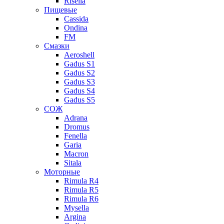
Risella
Пищевые
Cassida
Ondina
FM
Смазки
Aeroshell
Gadus S1
Gadus S2
Gadus S3
Gadus S4
Gadus S5
СОЖ
Adrana
Dromus
Fenella
Garia
Macron
Sitala
Моторные
Rimula R4
Rimula R5
Rimula R6
Mysella
Argina