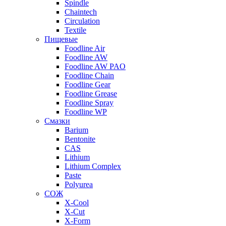
Spindle
Chaintech
Circulation
Textile
Пищевые
Foodline Air
Foodline AW
Foodline AW PAO
Foodline Chain
Foodline Gear
Foodline Grease
Foodline Spray
Foodline WP
Смазки
Barium
Bentonite
CAS
Lithium
Lithium Complex
Paste
Polyurea
СОЖ
X-Cool
X-Cut
X-Form