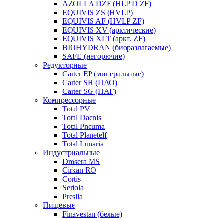
AZOLLA DZF (HLP D ZF)
EQUIVIS ZS (HVLP)
EQUIVIS AF (HVLP ZF)
EQUIVIS XV (арктические)
EQUIVIS XLT (аркт. ZF)
BIOHYDRAN (биоразлагаемые)
SAFE (негорючие)
Редукторные
Carter EP (минеральные)
Carter SH (ПАО)
Carter SG (ПАГ)
Компрессорные
Total PV
Total Dacnis
Total Pneuma
Total Planetelf
Total Lunaria
Индустриальные
Drosera MS
Cirkan RO
Cortis
Seriola
Preslia
Пищевые
Finavestan (белые)