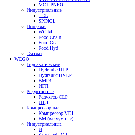
MOL PNEOL
Индустриальные
TCL
SPINOL
Пищевые
WO M
Food Chain
Food Gear
Food Hyd
Смазки
WEGO
Гидравлические
Hydraulic HLP
Hydraulic HVLP
ВМГЗ
ИГП
Редукторные
Редуктор CLP
ИТД
Компрессорные
Компрессор VDL
ВМ (вакуумные)
Индустриальные
И
Saw Chain Oil