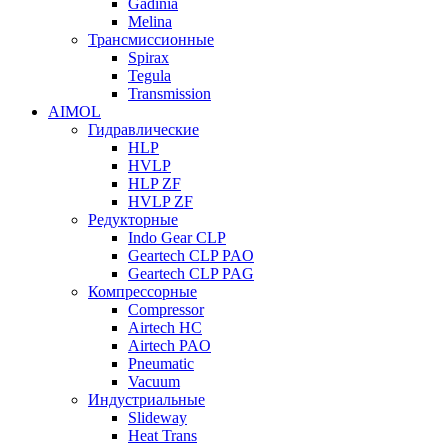
Gadinia
Melina
Трансмиссионные
Spirax
Tegula
Transmission
AIMOL
Гидравлические
HLP
HVLP
HLP ZF
HVLP ZF
Редукторные
Indo Gear CLP
Geartech CLP PAO
Geartech CLP PAG
Компрессорные
Compressor
Airtech HC
Airtech PAO
Pneumatic
Vacuum
Индустриальные
Slideway
Heat Trans