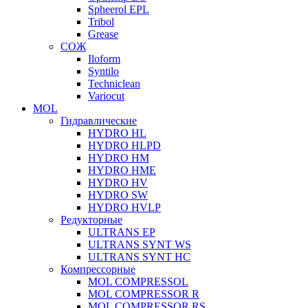
Spheerol EPL
Tribol
Grease
СОЖ
Iloform
Syntilo
Techniclean
Variocut
MOL
Гидравлические
HYDRO HL
HYDRO HLPD
HYDRO HM
HYDRO HME
HYDRO HV
HYDRO SW
HYDRO HVLP
Редукторные
ULTRANS EP
ULTRANS SYNT WS
ULTRANS SYNT HC
Компрессорные
MOL COMPRESSOL
MOL COMPRESSOR R
MOL COMPRESSOR RS