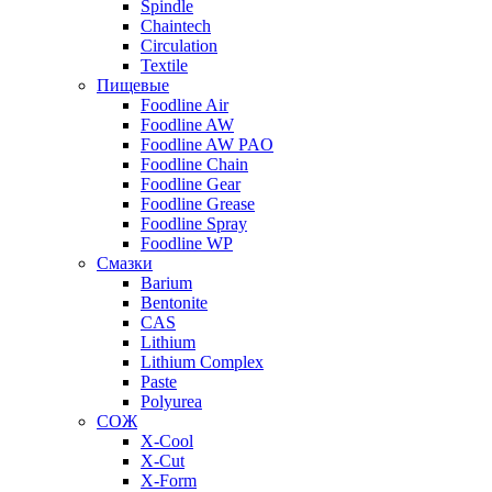
Spindle
Chaintech
Circulation
Textile
Пищевые
Foodline Air
Foodline AW
Foodline AW PAO
Foodline Chain
Foodline Gear
Foodline Grease
Foodline Spray
Foodline WP
Смазки
Barium
Bentonite
CAS
Lithium
Lithium Complex
Paste
Polyurea
СОЖ
X-Cool
X-Cut
X-Form