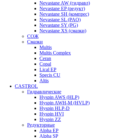
Nevastane AW (гидравл)
Nevastane EP (редукт)
Nevastane SH (компрес)
Nevastane SL (PAO)
Nevastane SY (PG)
Nevastane XS (смазки)
СОЖ
Смазки
Multis
Multis Complex
Ceran
Copal
Lical EP
Specis CU
Altis
CASTROL
Гидравлические
Hyspin AWS (HLP)
Hyspin AWH-M (HVLP)
Hyspin HLP-D
Hyspin HVI
Hyspin ZZ
Редукторные
Alpha EP
Alpha SP