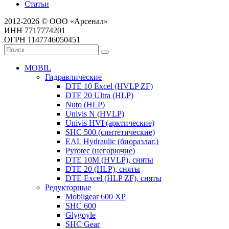
Статьи
2012-2026 © ООО «Арсенал»
ИНН 7717774201
ОГРН 1147746050451
MOBIL
Гидравлические
DTE 10 Excel (HVLP ZF)
DTE 20 Ultra (HLP)
Nuto (HLP)
Univis N (HVLP)
Univis HVI (арктические)
SHC 500 (синтетические)
EAL Hydraulic (биоразлаг.)
Pyrotec (негорючие)
DTE 10M (HVLP), сняты
DTE 20 (HLP), сняты
DTE Excel (HLP ZF), сняты
Редукторные
Mobilgear 600 XP
SHC 600
Glygoyle
SHC Gear