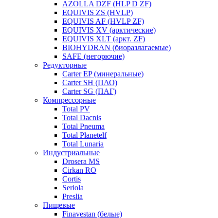
AZOLLA DZF (HLP D ZF)
EQUIVIS ZS (HVLP)
EQUIVIS AF (HVLP ZF)
EQUIVIS XV (арктические)
EQUIVIS XLT (аркт. ZF)
BIOHYDRAN (биоразлагаемые)
SAFE (негорючие)
Редукторные
Carter EP (минеральные)
Carter SH (ПАО)
Carter SG (ПАГ)
Компрессорные
Total PV
Total Dacnis
Total Pneuma
Total Planetelf
Total Lunaria
Индустриальные
Drosera MS
Cirkan RO
Cortis
Seriola
Preslia
Пищевые
Finavestan (белые)