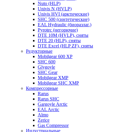
Nuto (HLP)
Univis N (HVLP)
Univis HVI (арктические)
SHC 500 (синтетические)
EAL Hydraulic (биоразлаг.)
Pyrotec (негорючие)
DTE 10M (HVLP), сняты
DTE 20 (HLP), сняты
DTE Excel (HLP ZF), сняты
Редукторные
Mobilgear 600 XP
SHC 600
Glygoyle
SHC Gear
Mobilgear XMP
Mobilgear SHC XMP
Компрессорные
Rarus
Rarus SHC
Gargoyle Arctic
EAL Arctic
Almo
Zerice
Gas Compressor
Индустриальные