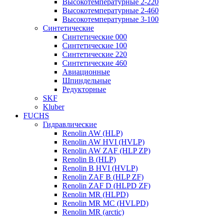
Высокотемпературные 2-220
Высокотемпературные 2-460
Высокотемпературные 3-100
Синтетические
Синтетические 000
Синтетические 100
Синтетические 220
Синтетические 460
Авиационные
Шпиндельные
Редукторные
SKF
Kluber
FUCHS
Гидравлические
Renolin AW (HLP)
Renolin AW HVI (HVLP)
Renolin AW ZAF (HLP ZP)
Renolin B (HLP)
Renolin B HVI (HVLP)
Renolin ZAF B (HLP ZF)
Renolin ZAF D (HLPD ZF)
Renolin MR (HLPD)
Renolin MR MC (HVLPD)
Renolin MR (arctic)