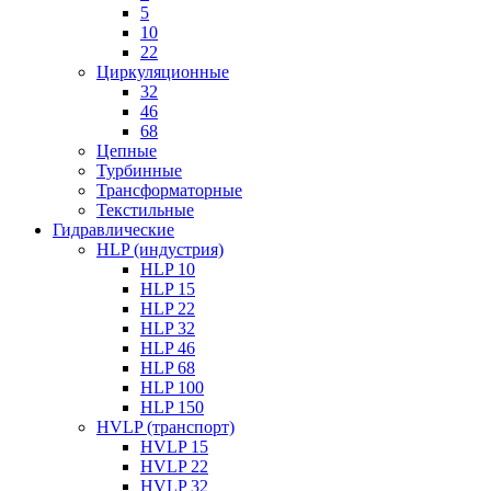
5
10
22
Циркуляционные
32
46
68
Цепные
Турбинные
Трансформаторные
Текстильные
Гидравлические
HLP (индустрия)
HLP 10
HLP 15
HLP 22
HLP 32
HLP 46
HLP 68
HLP 100
HLP 150
HVLP (транспорт)
HVLP 15
HVLP 22
HVLP 32