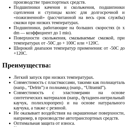
производстве транспортных средств.
Подшипники качения и скольжения, подшипники
сцепления и ступицы колес для долгосрочной и
«пожизненной» (рассчитанной на весь срок службы)
смазки при низких температурах.
Подшипники, работающие на больших скоростях (n x
dm — коэффициент до 1 mio).
Поверхности скольжения, смазываемые смазкой, при
температурах от -50C до + 100C или +120C.
Широкий диапазон температур применения: от -50C до
+120C.
Преимущества:
Легкий запуск при низких температурах.
Совместимость с пластмассами, такими как полиацеталь
(напр., “Delrin”) и полиамид (напр., “Ultramid”).
Совместимость с эластомерами на основе
синтетических материалов (напр., бутадиен-нитрильный
каучук, полихлоропрен) и на основе натурального
каучука, а также с резиной.
Не оказывает воздействия на окрашенные поверхности,
например, в производстве автотранспортных средств.
Оптимальная защита от износа.