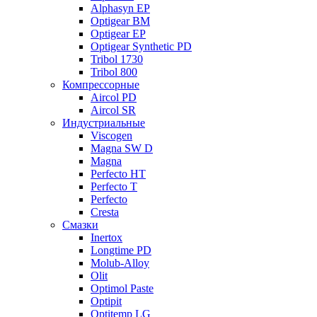
Alphasyn EP
Optigear BM
Optigear EP
Optigear Synthetic PD
Tribol 1730
Tribol 800
Компрессорные
Aircol PD
Aircol SR
Индустриальные
Viscogen
Magna SW D
Magna
Perfecto HT
Perfecto T
Perfecto
Cresta
Смазки
Inertox
Longtime PD
Molub-Alloy
Olit
Optimol Paste
Optipit
Optitemp LG