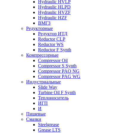
Hydraulic HVLP
Hydraulic HLPD
Hydraulic HVZF
Hydraulic HZF
ВМГЗ
Редукторные
Редуктор ИТД
Reductor CLP
Reductor WS
Reductor F Synth
Компрессорные
Compressor Oil
Compressor S Synth
Compressor PAO NG
Compressor PAG WG
Индустриальные
Slide Way
Turbine Oil F Synth
Теплоноситель
ИГП
И
Пищевые
Смазки
Steelgrease
Grease LTS