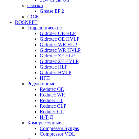
Смазки
Grease EP 2
СОЖ
ROSNEFT
Гидравлические
Gidrotec OE HLP
Gidrotec OE HVLP
Gidrotec WR HLP
Gidrotec WR HVLP
Gidrotec ZF HLP
Gidrotec ZF HVLP
Gidrotec HLP
Gidrotec HVLP
ИГП
Редукторные
Redutec OE
Redutec WR
Redutec LT
Redutec CLP
Redutec CL
И-Т-Д
Компрессорные
Compressor Syngas
Compressor VDL