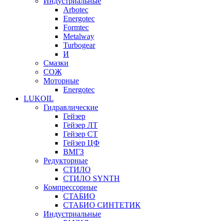
Индустриальные
Arbotec
Energotec
Formtec
Metalway
Turbogear
И
Смазки
СОЖ
Моторные
Energotec
LUKOIL
Гидравлические
Гейзер
Гейзер ЛТ
Гейзер СТ
Гейзер ЦФ
ВМГЗ
Редукторные
СТИЛО
СТИЛО SYNTH
Компрессорные
СТАБИО
СТАБИО СИНТЕТИК
Индустриальные