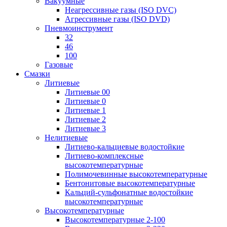
Вакуумные
Неагрессивные газы (ISO DVC)
Агрессивные газы (ISO DVD)
Пневмоинструмент
32
46
100
Газовые
Смазки
Литиевые
Литиевые 00
Литиевые 0
Литиевые 1
Литиевые 2
Литиевые 3
Нелитиевые
Литиево-кальциевые водостойкие
Литиево-комплексные
высокотемпературные
Полимочевинные высокотемпературные
Бентонитовые высокотемпературные
Кальций-сульфонатные водостойкие
высокотемпературные
Высокотемпературные
Высокотемпературные 2-100