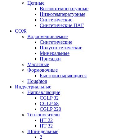
Цепные
Высокотемпературные
Низкотемпературные
Синтетические
Синтетические ПАГ
СОЖ
Водосмешиваемые
Синтетические
Полусинтетические
Минеральные
Присадки
Масляные
Формовочные
Быстроиспаряющиеся
Houghton
Индустриальные
Направляющие
CGLP 32
CGLP 68
CGLP 220
Теплоносители
HT 22
HT 32
Шпиндельные
2