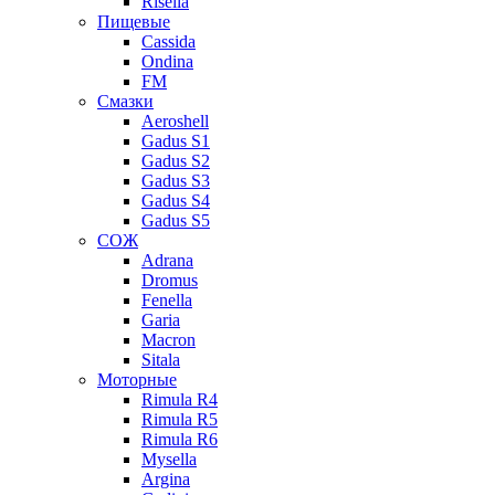
Risella
Пищевые
Cassida
Ondina
FM
Смазки
Aeroshell
Gadus S1
Gadus S2
Gadus S3
Gadus S4
Gadus S5
СОЖ
Adrana
Dromus
Fenella
Garia
Macron
Sitala
Моторные
Rimula R4
Rimula R5
Rimula R6
Mysella
Argina