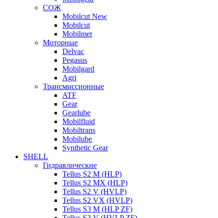
СОЖ
Mobilcut New
Mobilcut
Mobilmet
Моторные
Delvac
Pegasus
Mobilgard
Agri
Трансмиссионные
ATF
Gear
Gearlube
Mobilfluid
Mobiltrans
Mobilube
Synthetic Gear
SHELL
Гидравлические
Tellus S2 M (HLP)
Tellus S2 MХ (HLP)
Tellus S2 V (HVLP)
Tellus S2 VX (HVLP)
Tellus S3 M (HLP ZF)
Tellus S3 V (HVLP ZF)