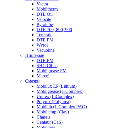
Vactra
Mobiltherm
DTE Oil
Velocite
Pyrolube
DTE 700, 800, 900
Teresstic
DTE PM
Wyrol
Vacuoline
Пищевые
DTE FM
SHC Cibus
Mobilgrease FM
Marcol
Смазки
Mobilux EP (Lithium)
Mobilgrease (LiComplex)
Unirex (LiComplex)
Polyrex (Polyurea)
Mobilith (LiComplex PAO)
Mobiltemp (Clay)
Chassis
Centaur (CaS)
Mobilgear