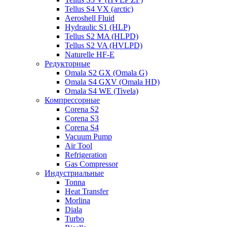
Tellus S4 VX (arctic)
Aeroshell Fluid
Hydraulic S1 (HLP)
Tellus S2 MA (HLPD)
Tellus S2 VA (HVLPD)
Naturelle HF-E
Редукторные
Omala S2 GX (Omala G)
Omala S4 GXV (Omala HD)
Omala S4 WE (Tivela)
Компрессорные
Corena S2
Corena S3
Corena S4
Vacuum Pump
Air Tool
Refrigeration
Gas Compressor
Индустриальные
Tonna
Heat Transfer
Morlina
Diala
Turbo