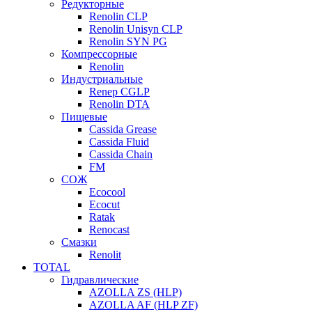
Редукторные
Renolin CLP
Renolin Unisyn CLP
Renolin SYN PG
Компрессорные
Renolin
Индустриальные
Renep CGLP
Renolin DTA
Пищевые
Cassida Grease
Cassida Fluid
Cassida Chain
FM
СОЖ
Ecocool
Ecocut
Ratak
Renocast
Смазки
Renolit
TOTAL
Гидравлические
AZOLLA ZS (HLP)
AZOLLA AF (HLP ZF)