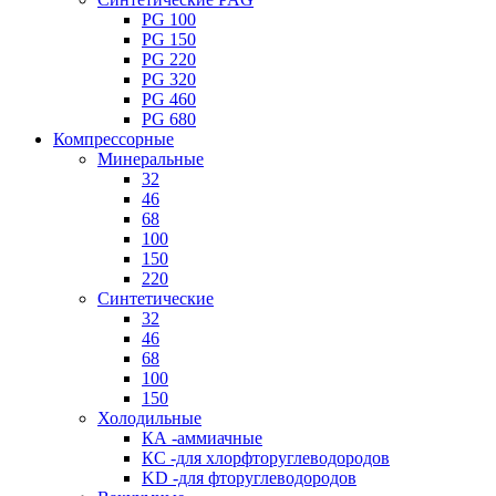
PG 100
PG 150
PG 220
PG 320
PG 460
PG 680
Компрессорные
Минеральные
32
46
68
100
150
220
Синтетические
32
46
68
100
150
Холодильные
КА -аммиачные
КС -для хлорфторуглеводородов
KD -для фторуглеводородов