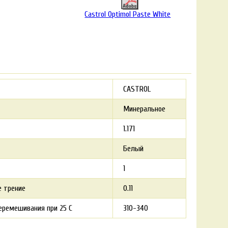
Castrol Optimol Paste White
CASTROL
Минеральное
1.171
Белый
1
е трение
0.11
еремешивания при 25 С
310-340