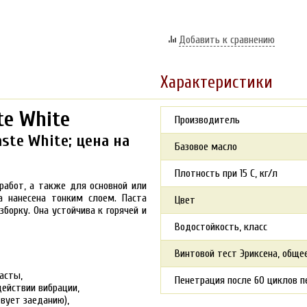
Добавить к сравнению
Характеристики
te White
Производитель
ste White; цена на
Базовое масло
Плотность при 15 С, кг/л
работ, а также для основной или
да нанесена тонким слоем. Паста
Цвет
борку. Она устойчива к горячей и
Водостойкость, класс
Винтовой тест Эриксена, обще
асты,
Пенетрация после 60 циклов п
действии вибрации,
вует заеданию),