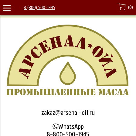
(
0
)
8 (800) 500-1945
zakaz@arsenal-oil.ru
WhatsApp
8-800-500-1945