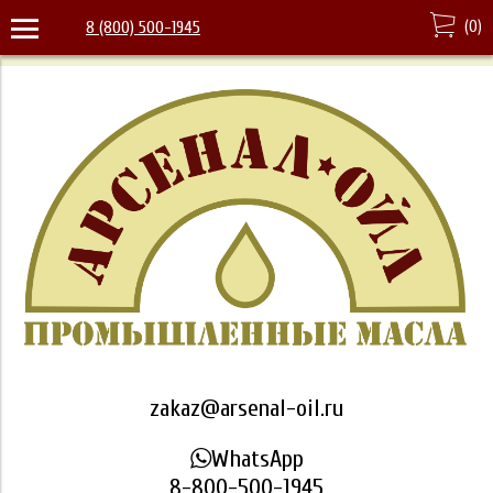
(
0
)
8 (800) 500-1945
zakaz@arsenal-oil.ru
WhatsApp
8-800-500-1945