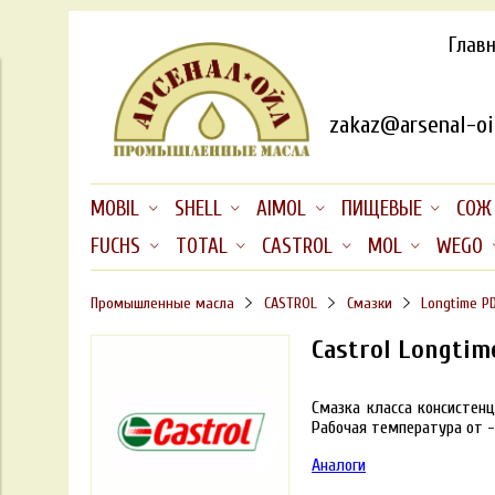
Глав
zakaz@arsenal-oil
MOBIL
SHELL
AIMOL
ПИЩЕВЫЕ
СОЖ
FUCHS
TOTAL
CASTROL
MOL
WEGO
Промышленные масла
CASTROL
Смазки
Longtime P
Castrol Longtim
Смазка класса консистенц
Рабочая температура от 
Аналоги