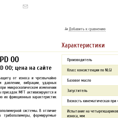
Добавить к сравнению
Характеристики
 PD 00
Производитель
D 00; цена на сайте
Класс консистенции по NLGI
защиту от износа и чрезвычайно
Базовое масло
 давлении, вибрации, ударных
и при микроскопическом изменении
Загуститель
ы присадок MFT активизируются и
ию их фрикционных характеристик
Вязкость кинематическая при 4
бополимерной системы. В отличие
Испытание на четырехшариков
в трибополимеры, формируемые
износа, мм