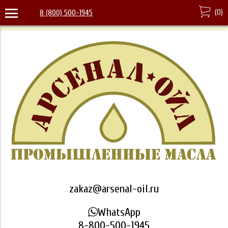
(
0
)
8 (800) 500-1945
zakaz@arsenal-oil.ru
WhatsApp
8-800-500-1945