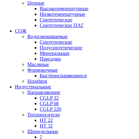
Цепные
Высокотемпературные
Низкотемпературные
Синтетические
Синтетические ПАГ
СОЖ
Водосмешиваемые
Синтетические
Полусинтетические
Минеральные
Присадки
Масляные
Формовочные
Быстроиспаряющиеся
Houghton
Индустриальные
Направляющие
CGLP 32
CGLP 68
CGLP 220
Теплоносители
HT 22
HT 32
Шпиндельные
2