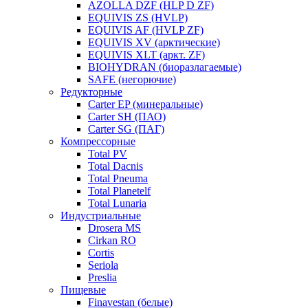
AZOLLA DZF (HLP D ZF)
EQUIVIS ZS (HVLP)
EQUIVIS AF (HVLP ZF)
EQUIVIS XV (арктические)
EQUIVIS XLT (аркт. ZF)
BIOHYDRAN (биоразлагаемые)
SAFE (негорючие)
Редукторные
Carter EP (минеральные)
Carter SH (ПАО)
Carter SG (ПАГ)
Компрессорные
Total PV
Total Dacnis
Total Pneuma
Total Planetelf
Total Lunaria
Индустриальные
Drosera MS
Cirkan RO
Cortis
Seriola
Preslia
Пищевые
Finavestan (белые)