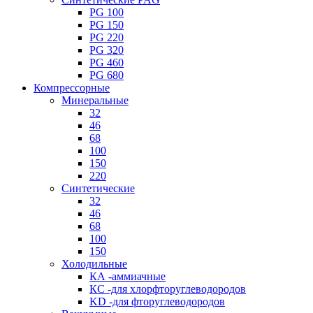
PG 100
PG 150
PG 220
PG 320
PG 460
PG 680
Компрессорные
Минеральные
32
46
68
100
150
220
Синтетические
32
46
68
100
150
Холодильные
КА -аммиачные
КС -для хлорфторуглеводородов
KD -для фторуглеводородов