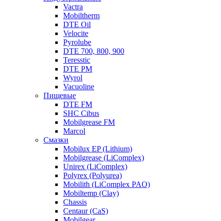
Vactra
Mobiltherm
DTE Oil
Velocite
Pyrolube
DTE 700, 800, 900
Teresstic
DTE PM
Wyrol
Vacuoline
Пищевые
DTE FM
SHC Cibus
Mobilgrease FM
Marcol
Смазки
Mobilux EP (Lithium)
Mobilgrease (LiComplex)
Unirex (LiComplex)
Polyrex (Polyurea)
Mobilith (LiComplex PAO)
Mobiltemp (Clay)
Chassis
Centaur (CaS)
Mobilgear