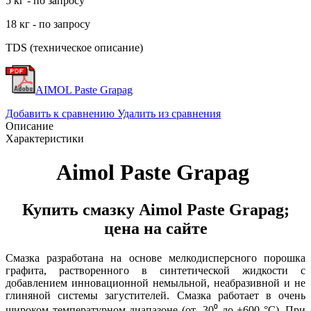
5 кг - по запросу
18 кг - по запросу
TDS (техническое описание)
AIMOL Paste
Grapag
Добавить к сравнению
Удалить из сравнения
Описание
Характеристики
Aimol Paste Grapag
Купить смазку Aimol Paste Grapag;
цена на сайте
Смазка разработана на основе мелкодисперсного порошка
графита, растворенного в синтетической жидкости с
добавлением инновационной немыльной, неабразивной и не
глиняной системы загустителей. Смазка работает в очень
широком температурном диапазоне (от -30⁰ до +600 °С). При