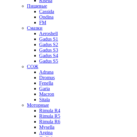
Risella
Пищевые
Cassida
Ondina
FM
Смазки
Aeroshell
Gadus S1
Gadus S2
Gadus S3
Gadus S4
Gadus S5
СОЖ
Adrana
Dromus
Fenella
Garia
Macron
Sitala
Моторные
Rimula R4
Rimula R5
Rimula R6
Mysella
Argina