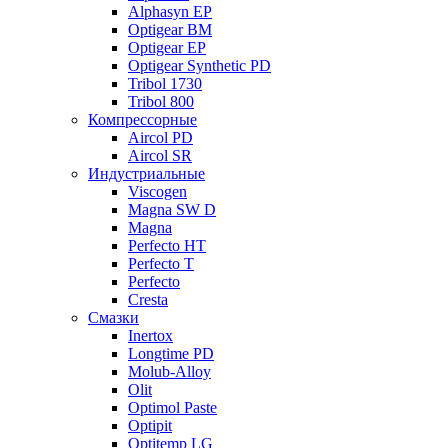
Alphasyn EP
Optigear BM
Optigear EP
Optigear Synthetic PD
Tribol 1730
Tribol 800
Компрессорные
Aircol PD
Aircol SR
Индустриальные
Viscogen
Magna SW D
Magna
Perfecto HT
Perfecto T
Perfecto
Cresta
Смазки
Inertox
Longtime PD
Molub-Alloy
Olit
Optimol Paste
Optipit
Optitemp LG