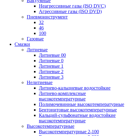
Вакуумные
Неагрессивные газы (ISO DVC)
Агрессивные газы (ISO DVD)
Пневмоинструмент
32
46
100
Газовые
Смазки
Литиевые
Литиевые 00
Литиевые 0
Литиевые 1
Литиевые 2
Литиевые 3
Нелитиевые
Литиево-кальциевые водостойкие
Литиево-комплексные
высокотемпературные
Полимочевинные высокотемпературные
Бентонитовые высокотемпературные
Кальций-сульфонатные водостойкие
высокотемпературные
Высокотемпературные
Высокотемпературные 2-100