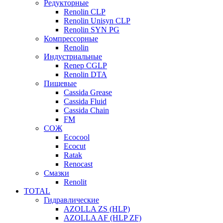
Редукторные
Renolin CLP
Renolin Unisyn CLP
Renolin SYN PG
Компрессорные
Renolin
Индустриальные
Renep CGLP
Renolin DTA
Пищевые
Cassida Grease
Cassida Fluid
Cassida Chain
FM
СОЖ
Ecocool
Ecocut
Ratak
Renocast
Смазки
Renolit
TOTAL
Гидравлические
AZOLLA ZS (HLP)
AZOLLA AF (HLP ZF)