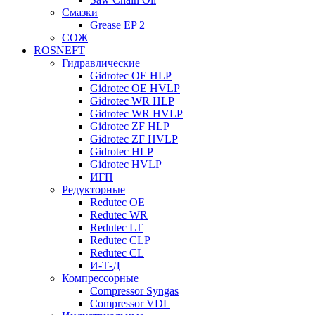
Смазки
Grease EP 2
СОЖ
ROSNEFT
Гидравлические
Gidrotec OE HLP
Gidrotec OE HVLP
Gidrotec WR HLP
Gidrotec WR HVLP
Gidrotec ZF HLP
Gidrotec ZF HVLP
Gidrotec HLP
Gidrotec HVLP
ИГП
Редукторные
Redutec OE
Redutec WR
Redutec LT
Redutec CLP
Redutec CL
И-Т-Д
Компрессорные
Compressor Syngas
Compressor VDL