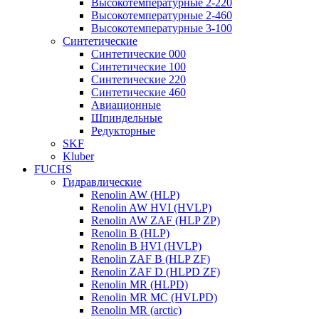
Высокотемпературные 2-220
Высокотемпературные 2-460
Высокотемпературные 3-100
Синтетические
Синтетические 000
Синтетические 100
Синтетические 220
Синтетические 460
Авиационные
Шпиндельные
Редукторные
SKF
Kluber
FUCHS
Гидравлические
Renolin AW (HLP)
Renolin AW HVI (HVLP)
Renolin AW ZAF (HLP ZP)
Renolin B (HLP)
Renolin B HVI (HVLP)
Renolin ZAF B (HLP ZF)
Renolin ZAF D (HLPD ZF)
Renolin MR (HLPD)
Renolin MR MC (HVLPD)
Renolin MR (arctic)