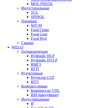
MOL PNEOL
Индустриальные
TCL
SPINOL
Пищевые
WO M
Food Chain
Food Gear
Food Hyd
Смазки
WEGO
Гидравлические
Hydraulic HLP
Hydraulic HVLP
ВМГЗ
ИГП
Редукторные
Редуктор CLP
ИТД
Компрессорные
Компрессор VDL
ВМ (вакуумные)
Индустриальные
И
Saw Chain Oil