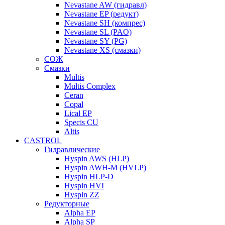
Nevastane AW (гидравл)
Nevastane EP (редукт)
Nevastane SH (компрес)
Nevastane SL (PAO)
Nevastane SY (PG)
Nevastane XS (смазки)
СОЖ
Смазки
Multis
Multis Complex
Ceran
Copal
Lical EP
Specis CU
Altis
CASTROL
Гидравлические
Hyspin AWS (HLP)
Hyspin AWH-M (HVLP)
Hyspin HLP-D
Hyspin HVI
Hyspin ZZ
Редукторные
Alpha EP
Alpha SP