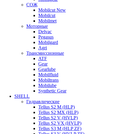
СОЖ
Mobilcut New
Mobilcut
Mobilmet
Моторные
Delvac
Pegasus
Mobilgard
Agri
Трансмиссионные
ATF
Gear
Gearlube
Mobilfluid
Mobiltrans
Mobilube
Synthetic Gear
SHELL
Гидравлические
Tellus S2 M (HLP)
Tellus S2 MХ (HLP)
Tellus S2 V (HVLP)
Tellus S2 VX (HVLP)
Tellus S3 M (HLP ZF)
Tellus S3 V (HVLP ZF)