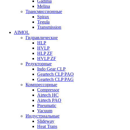
Gadinia
Melina
Трансмиссионные
Spirax
Tegula
Transmission
AIMOL
Гидравлические
HLP
HVLP
HLP ZF
HVLP ZF
Редукторные
Indo Gear CLP
Geartech CLP PAO
Geartech CLP PAG
Компрессорные
Compressor
Airtech HC
Airtech PAO
Pneumatic
Vacuum
Индустриальные
Slideway
Heat Trans