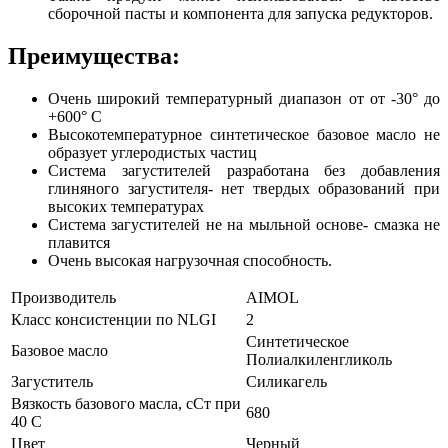
сборочной пасты и компонента для запуска редукторов.
Преимущества:
Очень широкий температурный диапазон от от -30° до
+600° С
Высокотемпературное синтетическое базовое масло не
образует углеродистых частиц
Система загустителей разработана без добавления
глиняного загустителя- нет твердых образований при
высоких температурах
Система загустителей не на мыльной основе- смазка не
плавится
Очень высокая нагрузочная способность.
Производитель
AIMOL
Класс консистенции по NLGI
2
Синтетическое
Базовое масло
Полиалкиленгликоль
Загуститель
Силикагель
Вязкость базового масла, сСт при
680
40 С
Цвет
Черный