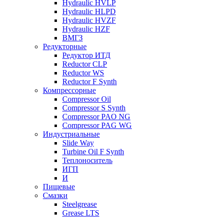
Hydraulic HVLP
Hydraulic HLPD
Hydraulic HVZF
Hydraulic HZF
ВМГЗ
Редукторные
Редуктор ИТД
Reductor CLP
Reductor WS
Reductor F Synth
Компрессорные
Compressor Oil
Compressor S Synth
Compressor PAO NG
Compressor PAG WG
Индустриальные
Slide Way
Turbine Oil F Synth
Теплоноситель
ИГП
И
Пищевые
Смазки
Steelgrease
Grease LTS