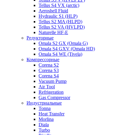
Tellus S4 VX (arctic)
Aeroshell Fluid
Hydraulic S1 (HLP)
Tellus S2 MA (HLPD)
Tellus S2 VA (HVLPD)
Naturelle HF-E
Редукторные
Omala S2 GX (Omala G)
Omala S4 GXV (Omala HD)
Omala S4 WE (Tivela)
Компрессорные
Corena S2
Corena S3
Corena S4
Vacuum Pump
Air Tool
Refrigeration
Gas Compressor
Индустриальные
Tonna
Heat Transfer
Morlina
Diala
Turbo