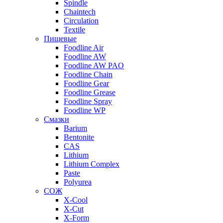
Spindle
Chaintech
Circulation
Textile
Пищевые
Foodline Air
Foodline AW
Foodline AW PAO
Foodline Chain
Foodline Gear
Foodline Grease
Foodline Spray
Foodline WP
Смазки
Barium
Bentonite
CAS
Lithium
Lithium Complex
Paste
Polyurea
СОЖ
X-Cool
X-Cut
X-Form