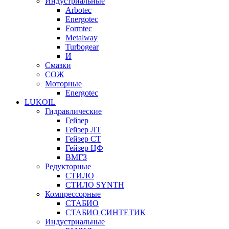
Индустриальные
Arbotec
Energotec
Formtec
Metalway
Turbogear
И
Смазки
СОЖ
Моторные
Energotec
LUKOIL
Гидравлические
Гейзер
Гейзер ЛТ
Гейзер СТ
Гейзер ЦФ
ВМГЗ
Редукторные
СТИЛО
СТИЛО SYNTH
Компрессорные
СТАБИО
СТАБИО СИНТЕТИК
Индустриальные