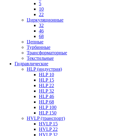
5
10
22
Циркуляционные
32
46
68
Цепные
Турбинные
Трансформаторные
Текстильные
Гидравлические
HLP (индустрия)
HLP 10
HLP 15
HLP 22
HLP 32
HLP 46
HLP 68
HLP 100
HLP 150
HVLP (транспорт)
HVLP 15
HVLP 22
HVLP 32