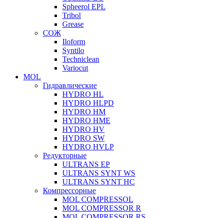
Spheerol EPL
Tribol
Grease
СОЖ
Iloform
Syntilo
Techniclean
Variocut
MOL
Гидравлические
HYDRO HL
HYDRO HLPD
HYDRO HM
HYDRO HME
HYDRO HV
HYDRO SW
HYDRO HVLP
Редукторные
ULTRANS EP
ULTRANS SYNT WS
ULTRANS SYNT HC
Компрессорные
MOL COMPRESSOL
MOL COMPRESSOR R
MOL COMPRESSOR RS