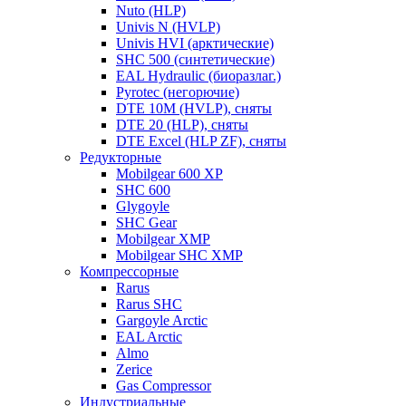
Nuto (HLP)
Univis N (HVLP)
Univis HVI (арктические)
SHC 500 (синтетические)
EAL Hydraulic (биоразлаг.)
Pyrotec (негорючие)
DTE 10M (HVLP), сняты
DTE 20 (HLP), сняты
DTE Excel (HLP ZF), сняты
Редукторные
Mobilgear 600 XP
SHC 600
Glygoyle
SHC Gear
Mobilgear XMP
Mobilgear SHC XMP
Компрессорные
Rarus
Rarus SHC
Gargoyle Arctic
EAL Arctic
Almo
Zerice
Gas Compressor
Индустриальные