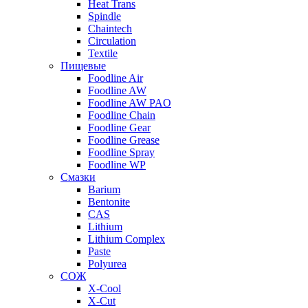
Heat Trans
Spindle
Chaintech
Circulation
Textile
Пищевые
Foodline Air
Foodline AW
Foodline AW PAO
Foodline Chain
Foodline Gear
Foodline Grease
Foodline Spray
Foodline WP
Смазки
Barium
Bentonite
CAS
Lithium
Lithium Complex
Paste
Polyurea
СОЖ
X-Cool
X-Cut