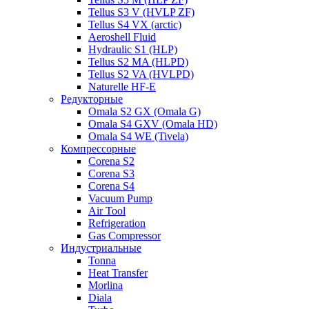
Tellus S3 V (HVLP ZF)
Tellus S4 VX (arctic)
Aeroshell Fluid
Hydraulic S1 (HLP)
Tellus S2 MA (HLPD)
Tellus S2 VA (HVLPD)
Naturelle HF-E
Редукторные
Omala S2 GX (Omala G)
Omala S4 GXV (Omala HD)
Omala S4 WE (Tivela)
Компрессорные
Corena S2
Corena S3
Corena S4
Vacuum Pump
Air Tool
Refrigeration
Gas Compressor
Индустриальные
Tonna
Heat Transfer
Morlina
Diala