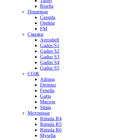
Turbo
Risella
Пищевые
Cassida
Ondina
FM
Смазки
Aeroshell
Gadus S1
Gadus S2
Gadus S3
Gadus S4
Gadus S5
СОЖ
Adrana
Dromus
Fenella
Garia
Macron
Sitala
Моторные
Rimula R4
Rimula R5
Rimula R6
Mysella