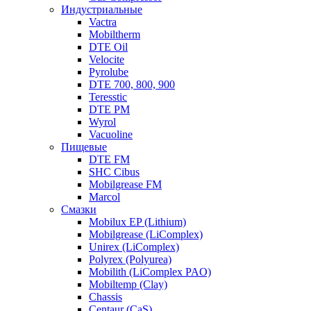
Индустриальные
Vactra
Mobiltherm
DTE Oil
Velocite
Pyrolube
DTE 700, 800, 900
Teresstic
DTE PM
Wyrol
Vacuoline
Пищевые
DTE FM
SHC Cibus
Mobilgrease FM
Marcol
Смазки
Mobilux EP (Lithium)
Mobilgrease (LiComplex)
Unirex (LiComplex)
Polyrex (Polyurea)
Mobilith (LiComplex PAO)
Mobiltemp (Clay)
Chassis
Centaur (CaS)