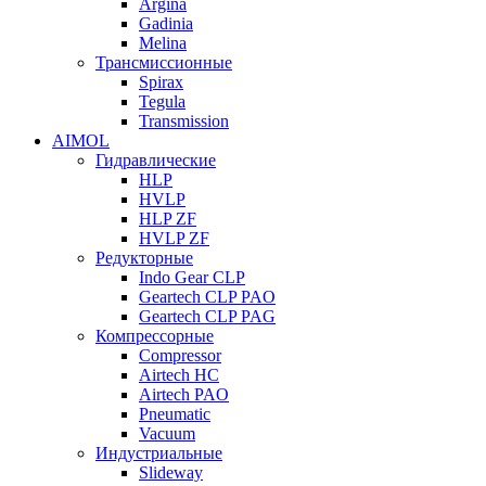
Argina
Gadinia
Melina
Трансмиссионные
Spirax
Tegula
Transmission
AIMOL
Гидравлические
HLP
HVLP
HLP ZF
HVLP ZF
Редукторные
Indo Gear CLP
Geartech CLP PAO
Geartech CLP PAG
Компрессорные
Compressor
Airtech HC
Airtech PAO
Pneumatic
Vacuum
Индустриальные
Slideway