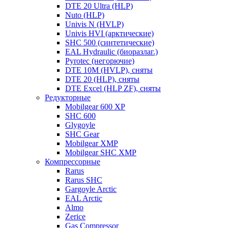
DTE 20 Ultra (HLP)
Nuto (HLP)
Univis N (HVLP)
Univis HVI (арктические)
SHC 500 (синтетические)
EAL Hydraulic (биоразлаг.)
Pyrotec (негорючие)
DTE 10M (HVLP), сняты
DTE 20 (HLP), сняты
DTE Excel (HLP ZF), сняты
Редукторные
Mobilgear 600 XP
SHC 600
Glygoyle
SHC Gear
Mobilgear XMP
Mobilgear SHC XMP
Компрессорные
Rarus
Rarus SHC
Gargoyle Arctic
EAL Arctic
Almo
Zerice
Gas Compressor