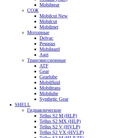
Mobilgear
СОЖ
Mobilcut New
Mobilcut
Mobilmet
Моторные
Delvac
Pegasus
Mobilgard
Agri
Трансмиссионные
ATF
Gear
Gearlube
Mobilfluid
Mobiltrans
Mobilube
Synthetic Gear
SHELL
Гидравлические
Tellus S2 M (HLP)
Tellus S2 MХ (HLP)
Tellus S2 V (HVLP)
Tellus S2 VX (HVLP)
Tellus S3 M (HLP ZF)