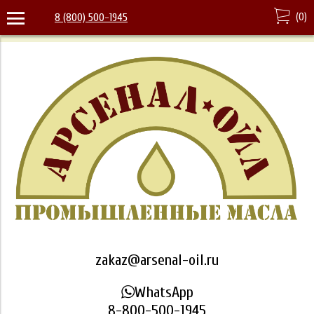
(
0
)
8 (800) 500-1945
zakaz@arsenal-oil.ru
WhatsApp
8-800-500-1945